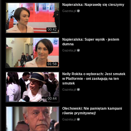
Napieralska: Naprawdę się cieszymy
Gazeta.pl
00:42
Napieralska: Super wynik - jestem
dumna
Gazeta.pl
01:58
Nelly Rokita o wyborach: Jest smutek
w Platformie - oni zasługują na ten
smutek
Gazeta.pl
00:44
Olechowski: Nie pamiętam kampani
równie prymitywnej!
Gazeta.pl