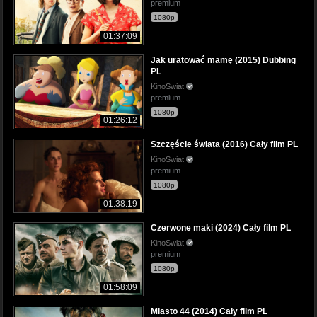
premium
1080p
01:37:09
Jak uratować mamę (2015) Dubbing
PL
KinoSwiat
premium
1080p
01:26:12
Szczęście świata (2016) Cały film PL
KinoSwiat
premium
1080p
01:38:19
Czerwone maki (2024) Cały film PL
KinoSwiat
premium
1080p
01:58:09
Miasto 44 (2014) Cały film PL