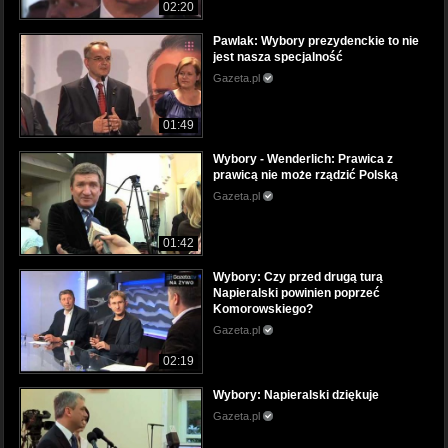
02:20
Pawlak: Wybory prezydenckie to nie
jest nasza specjalność
Gazeta.pl
01:49
Wybory - Wenderlich: Prawica z
prawicą nie może rządzić Polską
Gazeta.pl
01:42
Wybory: Czy przed drugą turą
Napieralski powinien poprzeć
Komorowskiego?
Gazeta.pl
02:19
Wybory: Napieralski dziękuje
Gazeta.pl