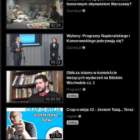
honorowym obywatelem Warszawy?
Gazeta.pl
02:24
Wybory: Programy Napieralskiego i
Komorowskiego pokrywają się?
Gazeta.pl
05:22
Oblicza islamu w kontekście
bieżących wydarzeń na Bliskim
Wschodzie cz. 1
Program7
1080p
01:02:02
Crap-o-wizja #2 - Jestem Tutaj... Teraz
nrgeek
1080p
22:50