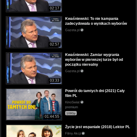
02:17
Kwaśniewski: To nie kampania
zadecydowała o wynikach wyborów
Gazeta.pl
02:57
Kwaśniewski: Zamiar wygrania
wyborów w pierwszej turze był od
początku nierealny
Gazeta.pl
03:33
Powrót do tamtych dni (2021) Cały
film PL
KinoSwiat
premium
1080p
01:44:55
Życie jest wspaniałe (2018) Lektor PL
Filmy Akcji