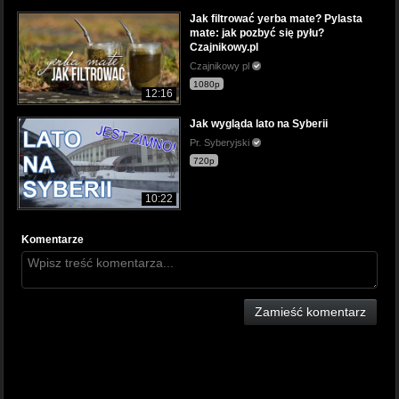
Jak filtrować yerba mate? Pylasta
mate: jak pozbyć się pyłu?
Czajnikowy.pl
Czajnikowy pl
1080p
12:16
Jak wygląda lato na Syberii
Pr. Syberyjski
720p
10:22
Komentarze
Zamieść komentarz