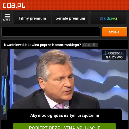
Filmy premium
Seriale premium
Dla dzieci
MENU
szukaj
Kwaśniewski: Lewica poprze Komorowskiego?
00:01:51
Aby móc oglądać na tym urządzeniu
POBIERZ BEZPŁATNĄ APLIKACJĘ