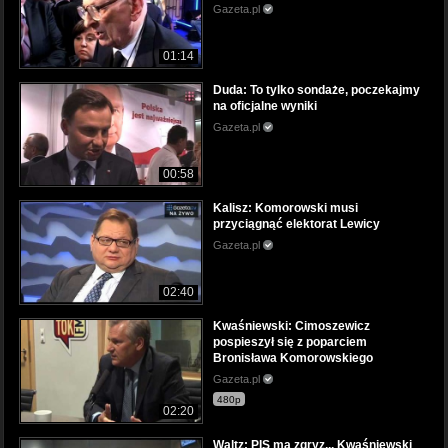
Gazeta.pl
01:14
Duda: To tylko sondaże, poczekajmy
na oficjalne wyniki
Gazeta.pl
00:58
Kalisz: Komorowski musi
przyciągnąć elektorat Lewicy
Gazeta.pl
02:40
Kwaśniewski: Cimoszewicz
pospieszył się z poparciem
Bronisława Komorowskiego
Gazeta.pl
480p
02:20
Waltz: PIS ma zgryz... Kwaśniewski