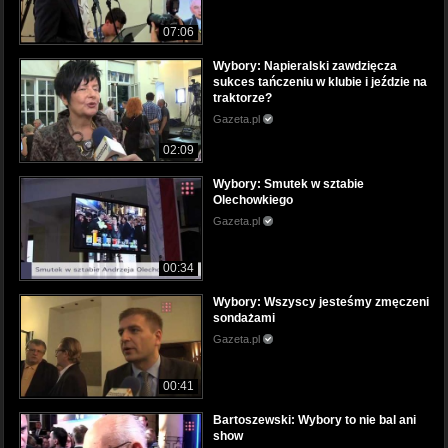
07:06
Wybory: Napieralski zawdzięcza
sukces tańczeniu w klubie i jeździe na
traktorze?
Gazeta.pl
02:09
Wybory: Smutek w sztabie
Olechowkiego
Gazeta.pl
00:34
Wybory: Wszyscy jesteśmy zmęczeni
sondażami
Gazeta.pl
00:41
Bartoszewski: Wybory to nie bal ani
show