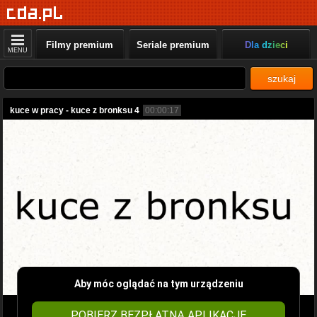
Filmy premium
Seriale premium
Dla dzieci
MENU
szukaj
kuce w pracy - kuce z bronksu 4
00:00:17
Aby móc oglądać na tym urządzeniu
POBIERZ BEZPŁATNĄ APLIKACJĘ