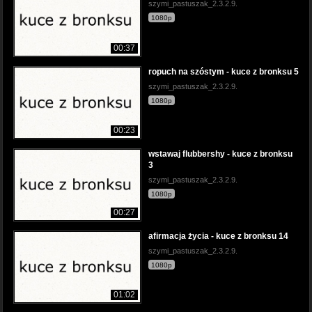
szymi_pastuszak_2.3.2.9.
1080p
00:37
ropuch na szóstym - kuce z bronksu 5
szymi_pastuszak_2.3.2.9.
1080p
00:23
wstawaj flubbershy - kuce z bronksu
3
szymi_pastuszak_2.3.2.9.
1080p
00:27
afirmacja życia - kuce z bronksu 14
szymi_pastuszak_2.3.2.9.
1080p
01:02