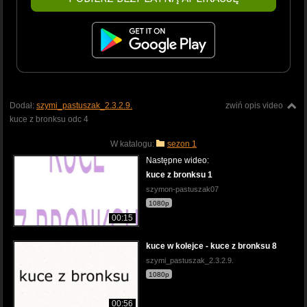
Dodał:
szymi_pastuszak_2.3.2.9.
zwiń opis video
kuce z bronksu odc 4
W katalogu:
sezon 1
Następne wideo:
kuce z bronksu 1
szymon-pastuszak07
1080p
00:15
kuce w kolejce - kuce z bronksu 8
szymi_pastuszak_2.3.2.9.
1080p
00:56