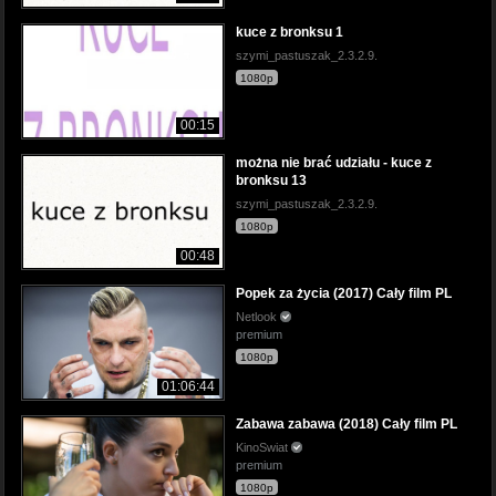
kuce z bronksu 1
szymi_pastuszak_2.3.2.9.
1080p
00:15
można nie brać udziału - kuce z
bronksu 13
szymi_pastuszak_2.3.2.9.
1080p
00:48
Popek za życia (2017) Cały film PL
Netlook
premium
1080p
01:06:44
Zabawa zabawa (2018) Cały film PL
KinoSwiat
premium
1080p