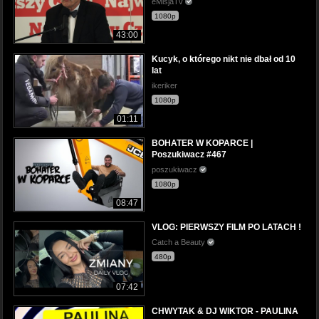
eMisjaTv
1080p
43:00
Kucyk, o którego nikt nie dbał od 10
lat
ikeriker
1080p
01:11
BOHATER W KOPARCE |
Poszukiwacz #467
poszukiwacz
1080p
08:47
VLOG: PIERWSZY FILM PO LATACH !
Catch a Beauty
480p
07:42
CHWYTAK & DJ WIKTOR - PAULINA