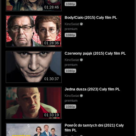
1080p
01:28:46
Body/Ciało (2015) Cały film PL
KinoSwiat
premium
1080p
01:28:36
Czerwony pająk (2015) Cały film PL
KinoSwiat
premium
1080p
01:30:37
Jedna dusza (2023) Cały film PL
KinoSwiat
premium
1080p
01:33:19
Powrót do tamtych dni (2021) Cały
film PL