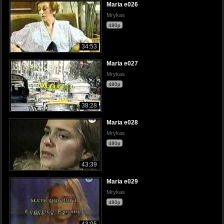
Maria e026
Mrykas
480p
34:53
Maria e027
Mrykas
480p
38:28
Maria e028
Mrykas
480p
43:39
Maria e029
Mrykas
480p
43:05