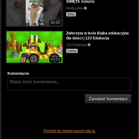
ŚWIĘTA #shorts
Słodka Ada
480p
00:05
Zwierzęta w lesie Bajka edukacyjna
dla dzieci | 123 Edukacja
123 Edukacja
1080p
43:01
Komentarze
Zamieść komentarz
Przejdź do pełnej wersji cda.pl