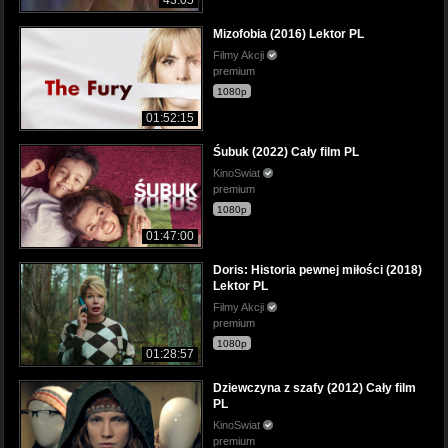
Mizofobia (2016) Lektor PL
Filmy Akcji
premium
1080p
01:52:15
Śubuk (2022) Cały film PL
KinoSwiat
premium
1080p
01:47:00
Doris: Historia pewnej miłości (2018)
Lektor PL
Filmy Akcji
premium
1080p
01:28:57
Dziewczyna z szafy (2012) Cały film
PL
KinoSwiat
premium