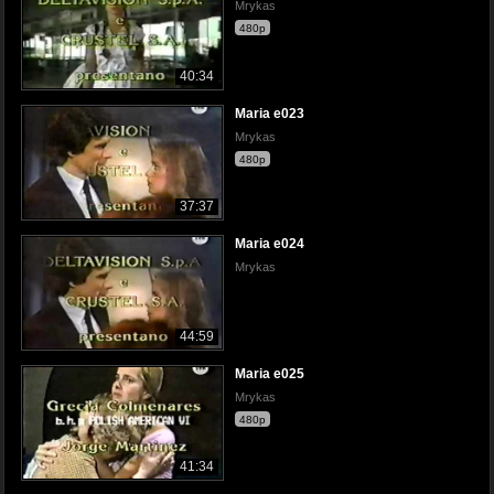
Mrykas
480p
40:34
Maria e023
Mrykas
480p
37:37
Maria e024
Mrykas
44:59
Maria e025
Mrykas
480p
41:34