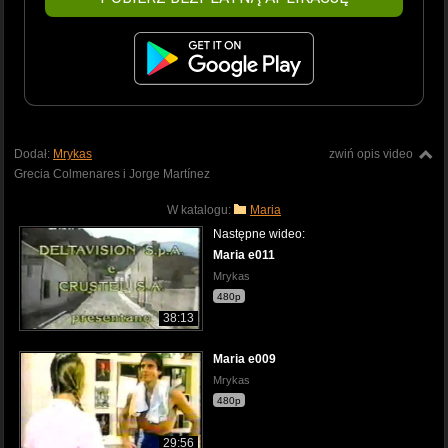
Dodał:
Mrykas
zwiń opis video
Grecia Colmenares i Jorge Martínez
W katalogu:
Maria
Następne wideo:
Maria e011
Mrykas
480p
38:13
Maria e009
Mrykas
480p
29:56