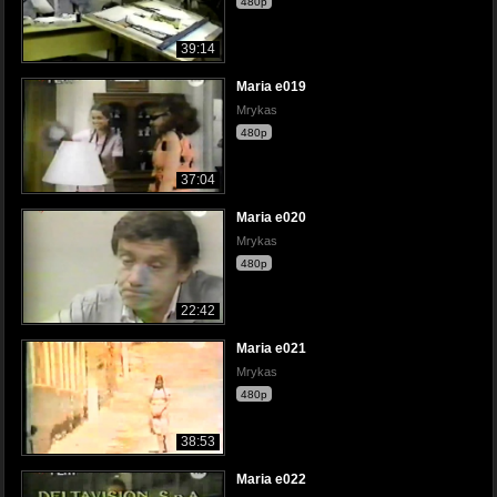
480p
39:14
Maria e019
Mrykas
480p
37:04
Maria e020
Mrykas
480p
22:42
Maria e021
Mrykas
480p
38:53
Maria e022