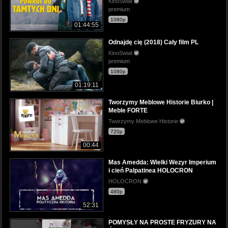
KinoSwiat
premium
1080p
01:44:55
Odnajdę cię (2018) Cały film PL
KinoSwiat
premium
1080p
01:19:11
Tworzymy Meblowe Historie Biurko |
Meble FORTE
Tworzymy Meblowe Historie
720p
00:44
Mas Amedda: Wielki Wezyr Imperium
i cień Palpatinea HOLOCRON
HOLOCRON
480p
52:31
POMYSŁY NA PROSTE FRYZURY NA