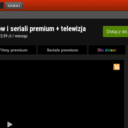
ów i seriali premium + telewizja
Dołącz
do
3,99 zł / miesiąc
Filmy premium
Seriale premium
Dla dzieci