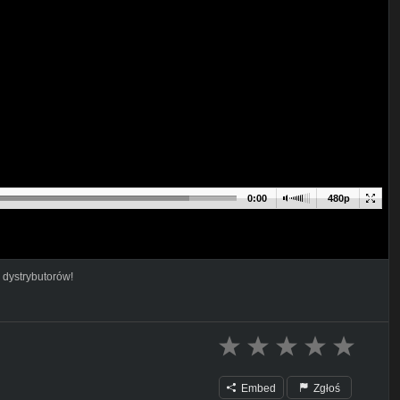
0:00
480p
 dystrybutorów!
Embed
Zgłoś