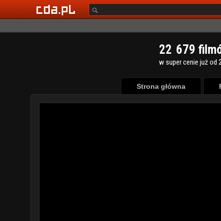
2
2
6
7
9
film
w super cenie już od 2
Strona główna