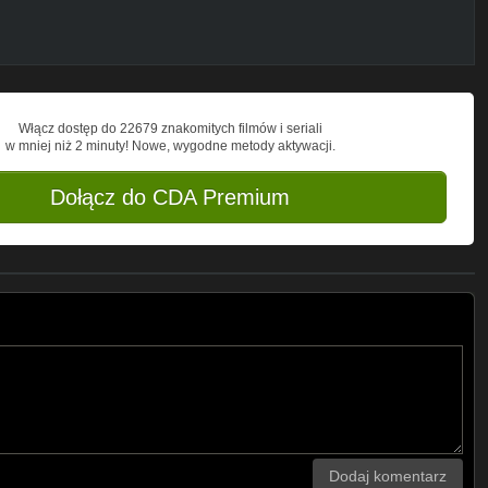
Włącz dostęp do 22679 znakomitych filmów i seriali
w mniej niż 2 minuty! Nowe, wygodne metody aktywacji.
Dołącz do CDA Premium
Dodaj komentarz