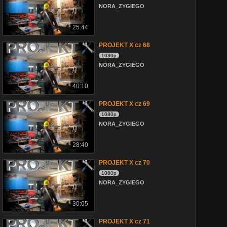
NORA_ZYGIEGO
25:44
PROJEKT X cz 68
1080p
NORA_ZYGIEGO
40:10
PROJEKT X cz 69
1080p
NORA_ZYGIEGO
28:40
PROJEKT X cz 70
1080p
NORA_ZYGIEGO
30:05
PROJEKT X cz 71