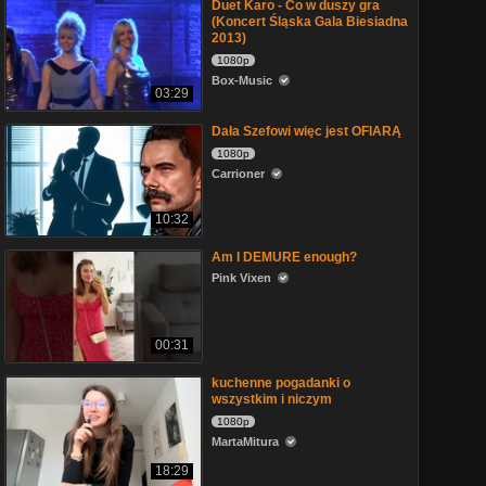
Duet Karo - Co w duszy gra
(Koncert Śląska Gala Biesiadna
2013)
1080p
Box-Music
03:29
Dała Szefowi więc jest OFIARĄ
1080p
Carrioner
10:32
Am I DEMURE enough?
Pink Vixen
00:31
kuchenne pogadanki o
wszystkim i niczym
1080p
MartaMitura
18:29