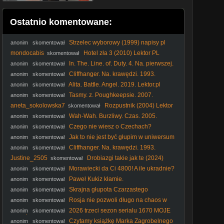
Ostatnio komentowane:
Strzelec wyborowy (1999) napisy pl
anonim
skomentował
mondocabis
Hotel zła 3 (2010) Lektor PL
skomentował
In. The. Line. of. Duty. 4. Na. pierwszej.
anonim
skomentował
linii. 4. 1989. Lektor.pl
Cliffhanger. Na. krawędzi. 1993.
anonim
skomentował
Lektor.pl
Alita. Battle. Angel. 2019. Lektor.pl
anonim
skomentował
Tasmy. z. Poughkeepsie. 2007.
anonim
skomentował
Lektor.pl. AI
aneta_sokolowska7
Rozpustnik (2004) Lektor
skomentował
PL
Wah-Wah. Burzliwy. Czas. 2005.
anonim
skomentował
Lektor.pl
Czego nie wiesz o Czechach?
anonim
skomentował
#PomyślDziś odc. 2645
Jak to nie jest być głupim w uniwersum
anonim
skomentował
1670? #shorts
Cliffhanger. Na. krawędzi. 1993.
anonim
skomentował
Lektor.pl
Justine_2505
Drobiazgi takie jak te (2024)
skomentował
Lektor PL
Morawiecki da Ci 4800! A ile ukradnie?
anonim
skomentował
#RozwójPlus #PiStoMafia #Kaczyński #Nawrocki #polityka
Paweł Kukiz kłamie.
anonim
skomentował
Skrajna głupota Czarzastego
anonim
skomentował
Rosja nie pozwoli długo na chaos w
anonim
skomentował
Polsce! #Putin #Kaczyński #Rosja #PiS #Tusk #polityka
2026 trzeci sezon serialu 1670 MOJE
anonim
skomentował
WRAŻENIA dr Piotr Napierała
Czytamy książkę Marka Zagrobelnego
anonim
skomentował