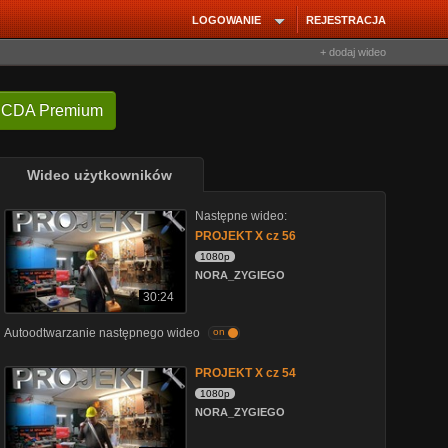
LOGOWANIE
REJESTRACJA
+ dodaj wideo
 CDA Premium
Wideo użytkowników
Następne wideo:
PROJEKT X cz 56
1080p
NORA_ZYGIEGO
30:24
Autoodtwarzanie następnego wideo
on
PROJEKT X cz 54
1080p
NORA_ZYGIEGO