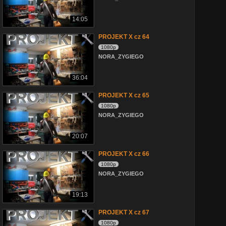
14:05
PROJEKT X cz 64
1080p
NORA_ZYGIEGO
36:04
PROJEKT X cz 65
1080p
NORA_ZYGIEGO
20:07
PROJEKT X cz 66
1080p
NORA_ZYGIEGO
19:13
PROJEKT X cz 67
1080p