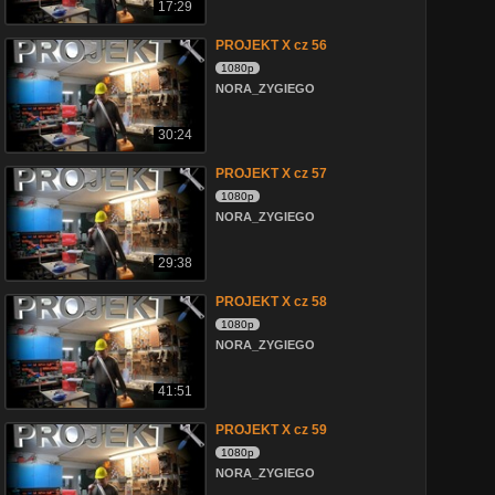
17:29
PROJEKT X cz 56
1080p
NORA_ZYGIEGO
30:24
PROJEKT X cz 57
1080p
NORA_ZYGIEGO
29:38
PROJEKT X cz 58
1080p
NORA_ZYGIEGO
41:51
PROJEKT X cz 59
1080p
NORA_ZYGIEGO