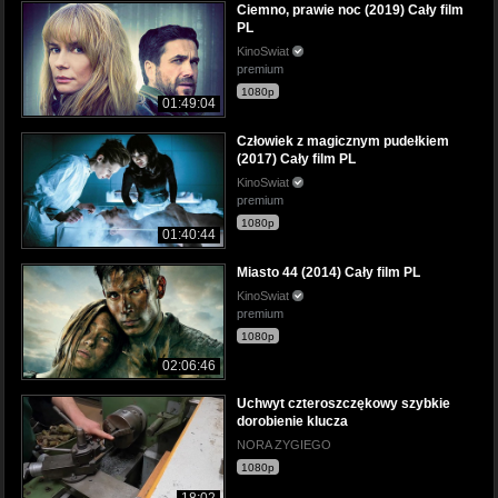
Ciemno, prawie noc (2019) Cały film
PL
KinoSwiat
premium
1080p
01:49:04
Człowiek z magicznym pudełkiem
(2017) Cały film PL
KinoSwiat
premium
1080p
01:40:44
Miasto 44 (2014) Cały film PL
KinoSwiat
premium
1080p
02:06:46
Uchwyt czteroszczękowy szybkie
dorobienie klucza
NORA ZYGIEGO
1080p
18:02