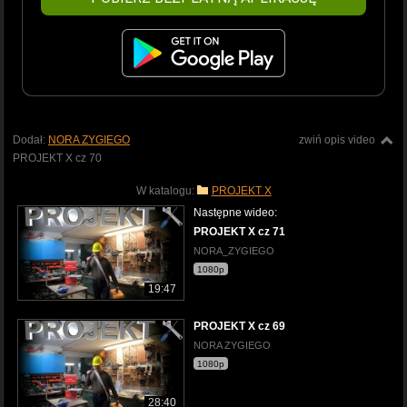
Dodał:
NORA ZYGIEGO
zwiń opis video
PROJEKT X cz 70
W katalogu:
PROJEKT X
Następne wideo:
PROJEKT X cz 71
NORA_ZYGIEGO
1080p
19:47
PROJEKT X cz 69
NORA ZYGIEGO
1080p
28:40