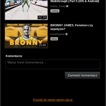
Walkthrough | Part 5 (iOS & Android)
Gdzie_Taniej
1080p
02:19
BRONNY JAMES. Fenomen czy
nepotyzm?
keepthebeat
480p
16:46
Komentarze
Zamieść komentarz
Przejdź do pełnej wersji cda.pl