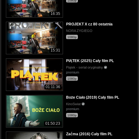
1080p
16:35
PROJEKT X cz 80 ostatnia
NORA ZYGIEGO
1080p
15:31
PIĄTEK (2025) Cały film PL
Piątek - serial oryginalny
premium
1080p
01:11:36
Boże Ciało (2019) Cały film PL
KinoSwiat
premium
1080p
01:50:23
Zaćma (2016) Cały film PL