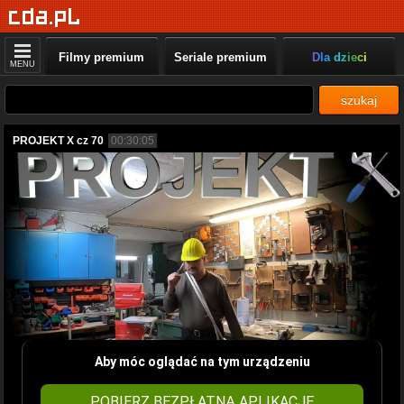
Filmy premium
Seriale premium
Dla dzieci
MENU
szukaj
PROJEKT X cz 70
00:30:05
Aby móc oglądać na tym urządzeniu
POBIERZ BEZPŁATNĄ APLIKACJĘ