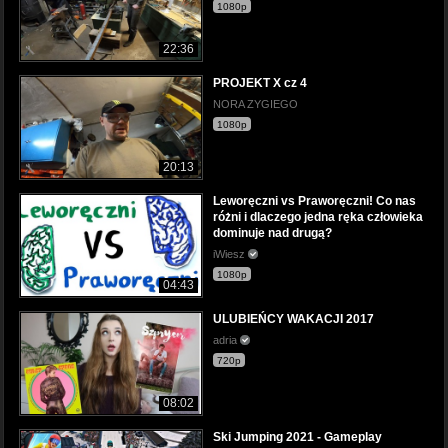
1080p
22:36
PROJEKT X cz 4
NORA ZYGIEGO
1080p
20:13
Leworęczni vs Praworęczni! Co nas
różni i dlaczego jedna ręka człowieka
dominuje nad drugą?
iWiesz
1080p
04:43
ULUBIEŃCY WAKACJI 2017
adria
720p
08:02
Ski Jumping 2021 - Gameplay