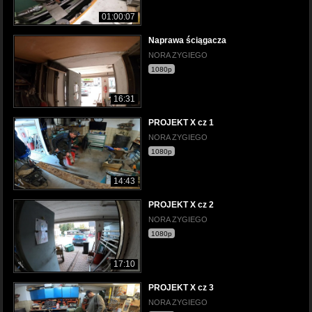
01:00:07
Naprawa ściągacza
NORA ZYGIEGO
1080p
16:31
PROJEKT X cz 1
NORA ZYGIEGO
1080p
14:43
PROJEKT X cz 2
NORA ZYGIEGO
1080p
17:10
PROJEKT X cz 3
NORA ZYGIEGO