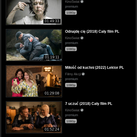
KinoSwiat
premium
1080p
01:49:33
Odnajdę cię (2018) Cały film PL
KinoSwiat
premium
1080p
01:19:11
Miłość od kuchni (2022) Lektor PL
Filmy Akcji
premium
1080p
01:29:08
7 uczuć (2018) Cały film PL
KinoSwiat
premium
1080p
01:52:24