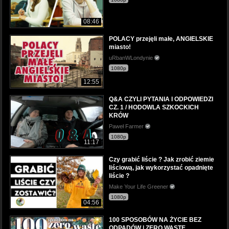
08:46
POLACY przejęli małe, ANGIELSKIE
miasto!
uRbanWLondynie
1080p
12:55
Q&A CZYLI PYTANIA I ODPOWIEDZI
CZ. 1 / HODOWLA SZKOCKICH
KRÓW
Paweł Farmer
1080p
11:17
Czy grabić liście ? Jak zrobić ziemie
liściową, jak wykorzystać opadnięte
liście ?
Make Your Life Greener
1080p
04:56
100 SPOSOBÓW NA ŻYCIE BEZ
ODPADÓW | ZERO WASTE