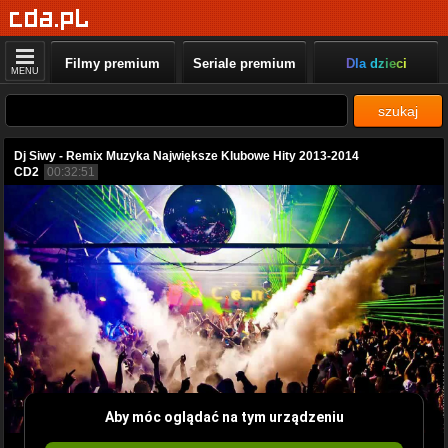
Filmy premium
Seriale premium
Dla dzieci
MENU
szukaj
Dj Siwy - Remix Muzyka Największe Klubowe Hity 2013-2014
CD2
00:32:51
Aby móc oglądać na tym urządzeniu