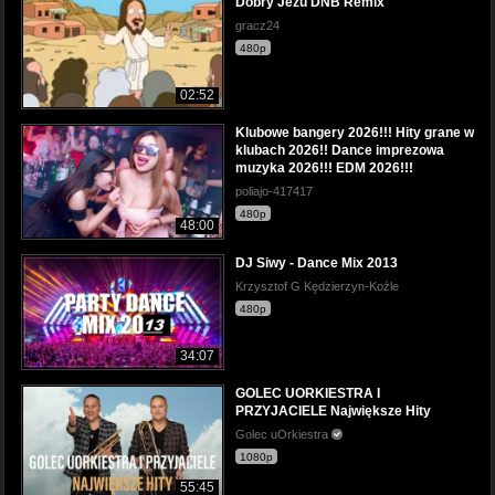
Dobry Jezu DNB Remix
gracz24
480p
02:52
Klubowe bangery 2026!!! Hity grane w
klubach 2026!! Dance imprezowa
muzyka 2026!!! EDM 2026!!!
poliajo-417417
480p
48:00
DJ Siwy - Dance Mix 2013
Krzysztof G Kędzierzyn-Koźle
480p
34:07
GOLEC UORKIESTRA I
PRZYJACIELE Największe Hity
Golec uOrkiestra
1080p
55:45