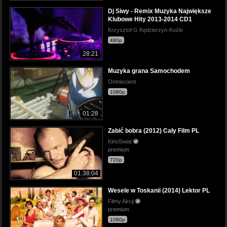
Dj Siwy - Remix Muzyka Największe
Klubowe Hity 2013-2014 CD1
Krzysztof G Kędzierzyn-Koźle
480p
28:21
Muzyka grana Samochodem
Omniscient
1080p
01:28
Zabić bobra (2012) Cały Film PL
KinoSwiat
premium
720p
01:38:04
Wesele w Toskanii (2014) Lektor PL
Filmy Akcji
premium
1080p