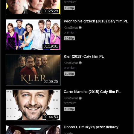
premium
1080p
01:25:29
Pech to nie grzech (2018) Cały film PL
KinoSwiat
premium
1080p
01:19:01
Kler (2018) Cały film PL
KinoSwiat
premium
1080p
02:09:25
Carte blanche (2015) Cały film PL
KinoSwiat
premium
1080p
01:44:53
ChoreO. z muzyką przez dekady
honda