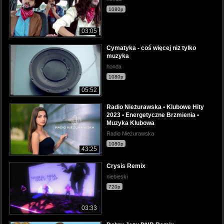
1080p
03:05
Cymatyka - coś więcej niż tylko
muzyka
honda
1080p
05:52
Radio Nieżurawska • Klubowe Hity
2023 • Energetyczne Brzmienia •
Muzyka Klubowa
Radio Nieżurawska
1080p
43:25
Crysis Remix
niebieski
720p
03:33