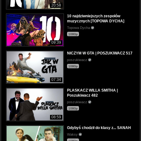
20:58
10 najdziwniejszych zespołów
muzycznych [TOPOWA DYCHA]
Topowa Dycha
1080p
09:39
NICZYM W GTA | POSZUKIWACZ 517
poszukiwacz
1080p
07:34
PLASKACZ WILLA SMITHA |
Poszukiwacz 482
poszukiwacz
1080p
08:59
Gdybyś chodził do klasy z... SANAH
Waksy
1080p