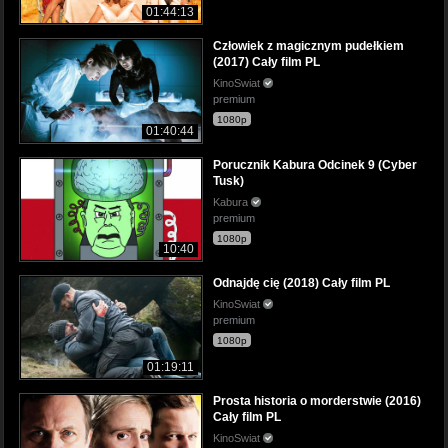
01:44:13
Człowiek z magicznym pudełkiem
(2017) Cały film PL
KinoSwiat
premium
1080p
01:40:44
Porucznik Kabura Odcinek 9 (Cyber
Tusk)
Kabura
premium
1080p
10:40
Odnajdę cię (2018) Cały film PL
KinoSwiat
premium
1080p
01:19:11
Prosta historia o morderstwie (2016)
Cały film PL
KinoSwiat