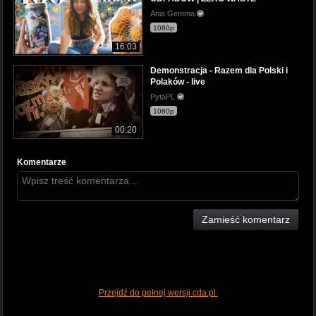
Ania Gemma
1080p
16:03
Demonstracja - Razem dla Polski i
Polaków - live
PytaPL
1080p
00:20
Komentarze
Zamieść komentarz
Przejdź do pełnej wersji cda.pl