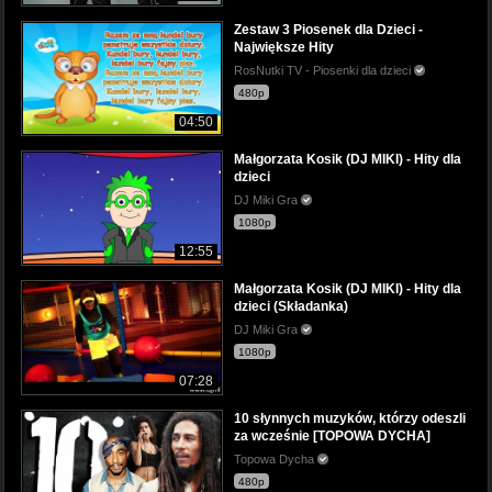
Zestaw 3 Piosenek dla Dzieci -
Największe Hity
RosNutki TV - Piosenki dla dzieci
480p
04:50
Małgorzata Kosik (DJ MIKI) - Hity dla
dzieci
DJ Miki Gra
1080p
12:55
Małgorzata Kosik (DJ MIKI) - Hity dla
dzieci (Składanka)
DJ Miki Gra
1080p
07:28
10 słynnych muzyków, którzy odeszli
za wcześnie [TOPOWA DYCHA]
Topowa Dycha
480p