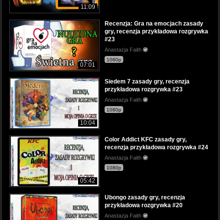
11:09
Recenzja: Gra na emocjach zasady
gry, recenzja przykładowa rozgrywka
#23
Anastazja Faith
1080p
07:01
Siedem 7 zasady gry, recenzja
przykładowa rozgrywka #23
Anastazja Faith
1080p
10:04
Color Addict KFC zasady gry,
recenzja przykładowa rozgrywka #24
Anastazja Faith
1080p
05:42
Ubongo zasady gry, recenzja
przykładowa rozgrywka #20
Anastazja Faith