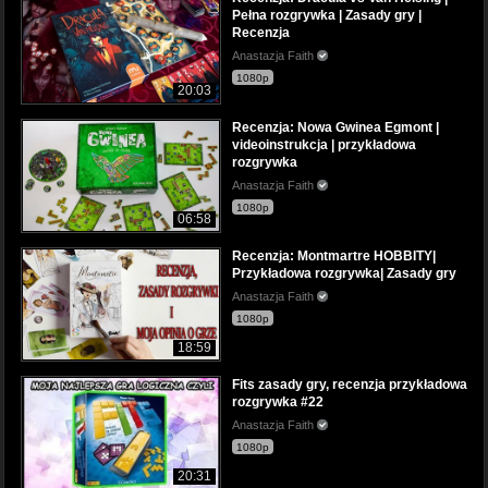
Pełna rozgrywka | Zasady gry |
Recenzja
Anastazja Faith
1080p
20:03
Recenzja: Nowa Gwinea Egmont |
videoinstrukcja | przykładowa
rozgrywka
Anastazja Faith
1080p
06:58
Recenzja: Montmartre HOBBITY|
Przykładowa rozgrywka| Zasady gry
Anastazja Faith
1080p
18:59
Fits zasady gry, recenzja przykładowa
rozgrywka #22
Anastazja Faith
1080p
20:31