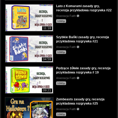
Lato z Komarami zasady gry,
recenzja przykładowa rozgrywka #22
Anastazja Faith
1080p
11:18
Szybkie Bańki zasady gry, recenzja
przykładowa rozgrywka #21
Anastazja Faith
1080p
04:59
Pędzące żółwie zasady gry, recenzja
przykładowa rozgrywka # 19
Anastazja Faith
1080p
09:21
Zombeasts zasady gry, recenzja
przykładowa rozgrywka #25
Anastazja Faith
1080p