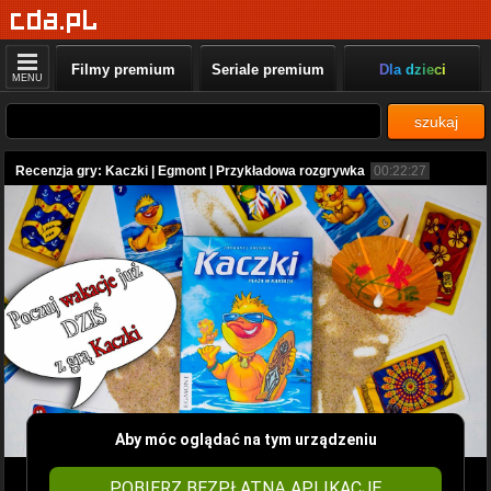
Filmy premium
Seriale premium
Dla dzieci
MENU
szukaj
Recenzja gry: Kaczki | Egmont | Przykładowa rozgrywka
00:22:27
Aby móc oglądać na tym urządzeniu
POBIERZ BEZPŁATNĄ APLIKACJĘ