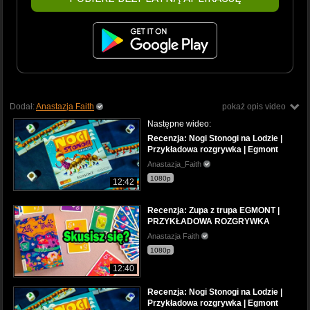
Dodał:
Anastazja Faith
pokaż opis video
Następne wideo:
Recenzja: Nogi Stonogi na Lodzie |
Przykładowa rozgrywka | Egmont
Anastazja_Faith
1080p
12:42
Recenzja: Zupa z trupa EGMONT |
PRZYKŁADOWA ROZGRYWKA
Anastazja Faith
1080p
12:40
Recenzja: Nogi Stonogi na Lodzie |
Przykładowa rozgrywka | Egmont