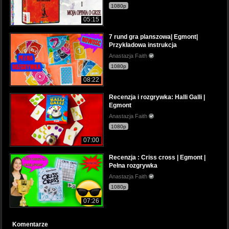
1080p
05:15
7 rund gra planszowa| Egmont|
Przykładowa instrukcja
Anastazja Faith
1080p
08:22
Recenzja i rozgrywka: Halli Galli |
Egmont
Anastazja Faith
1080p
07:00
Recenzja : Criss cross | Egmont |
Pełna rozgrywka
Anastazja Faith
1080p
07:26
Komentarze