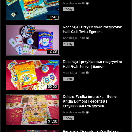
Anastazja Faith
1080p
12:42
Recenzja i Przykładowa rozgrywka:
Halli Galli Twist Egmont
Anastazja Faith
1080p
10:08
Recenzja i przykładowa rozgrywka:
Halli Galli Junior | Egmont
Anastazja Faith
1080p
08:33
Delisie. Wielka imprezka - Reiner
Knizia Egmont | Recenzja |
Przykładowa Rozgrywka
Anastazja Faith
1080p
37:38
Recenzja: Dracula vs Van Helsing |