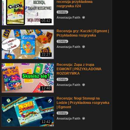
recenzja przykładowa
rozgrywka #24
1080p
Anastazja Faith
05:42
Recenzja gry: Kaczki | Egmont |
Przykładowa rozgrywka
1080p
Anastazja Faith
22:27
Recenzja: Zupa z trupa
EGMONT | PRZYKŁADOWA
ROZGRYWKA
1080p
Anastazja Faith
12:40
Recenzja: Nogi Stonogi na
Lodzie | Przykładowa rozgrywka
| Egmont
1080p
Anastazja Faith
12:42