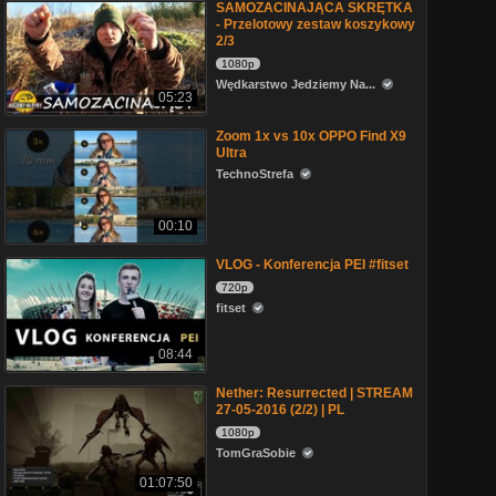
SAMOZACINAJĄCA SKRĘTKA
- Przelotowy zestaw koszykowy
2/3
1080p
Wędkarstwo Jedziemy Na...
05:23
Zoom 1x vs 10x OPPO Find X9
Ultra
TechnoStrefa
00:10
VLOG - Konferencja PEI #fitset
720p
fitset
08:44
Nether: Resurrected | STREAM
27-05-2016 (2/2) | PL
1080p
TomGraSobie
01:07:50