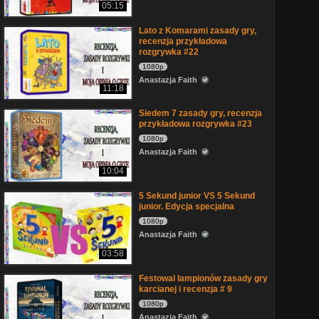
05:15
Lato z Komarami zasady gry,
recenzja przykładowa
rozgrywka #22
1080p
Anastazja Faith
11:18
Siedem 7 zasady gry, recenzja
przykładowa rozgrywka #23
1080p
Anastazja Faith
10:04
5 Sekund junior VS 5 Sekund
junior. Edycja specjalna
1080p
Anastazja Faith
03:58
Festowal lampionów zasady gry
karcianej i recenzja # 9
1080p
Anastazja Faith