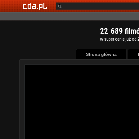
2
2
6
8
9
film
w super cenie już od 2
Strona główna