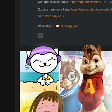
Kup grę szybkie bańki -
https://egmont.pl/seria/GRY
Zobacz inne moje filmy-
https://www.youtube.com/playl
YSQ9B5RzXtNsA0JBUIgRp6d
pokaż cały opis
Muzyka:
W katalogu:
Recenzje gier
Twin Musicom: Winter Ride – na licencji Creative Com
(
https://creativecommons.org/licenses/by/4.0/)
Źródło:
http://www.twinmusicom.org/song/308/winter-ri
Wykonawca:
http://www.twinmusicom.org