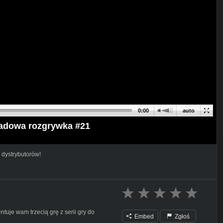
0:00
auto
kładowa rozgrywka #21
 dystrybutorów!
uje wam trzecią grę z serii gry do
Embed
Zgłoś