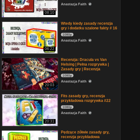
Anastazja Faith
08:10
Wtedy kiedy zasady recenzja
gry i dodatku szalone fakty # 16
1080p
Anastazja Faith
06:22
Recenzja: Dracula vs Van
Helsing | Pełna rozgrywka |
Zasady gry | Recenzja
1080p
Anastazja Faith
20:03
Fits zasady gry, recenzja
przykładowa rozgrywka #22
1080p
Anastazja Faith
20:31
Pędzące żółwie zasady gry,
recenzja przykładowa