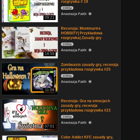
rozgrywka # 19
1080p
Anastazja Faith
09:21
Recenzja: Montmartre
HOBBITY| Przykładowa
rozgrywka| Zasady gry
1080p
Anastazja Faith
18:59
Zombeasts zasady gry, recenzja
przykładowa rozgrywka #25
1080p
Anastazja Faith
11:09
Recenzja: Gra na emocjach
zasady gry, recenzja
przykładowa rozgrywka #23
1080p
Anastazja Faith
07:01
Color Addict KFC zasady gry,