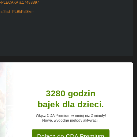
-DO-PLECAKA,s,17488897
ist?list=PLBkPsl8kn-
mons Attribution
de
3280 godzin
bajek dla dzieci.
Włącz CDA Premium w mniej niż 2 minuty!
Nowe, wygodne metody aktywacji.
Dołącz do CDA Premium