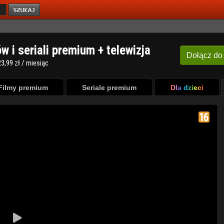
ów i seriali premium + telewizja
Dołącz
do
3,99 zł / miesiąc
Filmy premium
Seriale premium
Dla dzieci