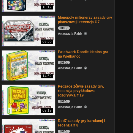
10:17
Monopoly milionerzy zasady gry
planszowej i recenzja # 7
1080p
Anastazja Faith
09:50
Patchwork Doodle idealna gra
na Wielkanoc
1080p
Anastazja Faith
14:52
Pędzące żółwie zasady gry,
recenzja przykładowa
rozgrywka # 19
1080p
Anastazja Faith
09:19
Red7 zasady gry karcianej i
recenzja # 8
1080p