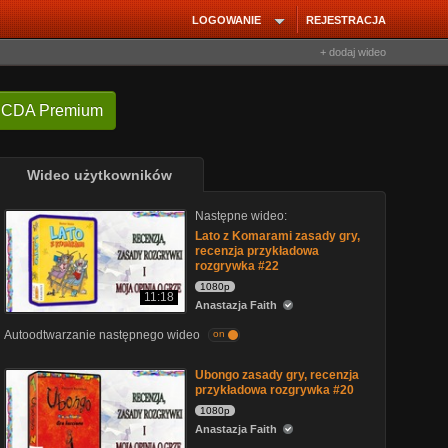
LOGOWANIE
REJESTRACJA
+ dodaj wideo
 CDA Premium
Wideo użytkowników
Następne wideo:
Lato z Komarami zasady gry,
recenzja przykładowa
rozgrywka #22
1080p
11:18
Anastazja Faith
Autoodtwarzanie następnego wideo
on
Ubongo zasady gry, recenzja
przykładowa rozgrywka #20
1080p
Anastazja Faith