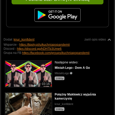
Dodał:
knur_konfident
zwiń opis video
Wsparcie -
https://tipply.pl/u/kuchniapopandemii
Discord -
https://discord.gg/hDHTb3Ume6
Grupa na FB
https://facebook.com/groups/kuchniapopandemii
Następne wideo:
Mistah Lego - Dem A Go
MistahLego
1080p
03:16
Potężny Makłowicz wyjaśnia
kamerzystę
knur_konfident
1080p