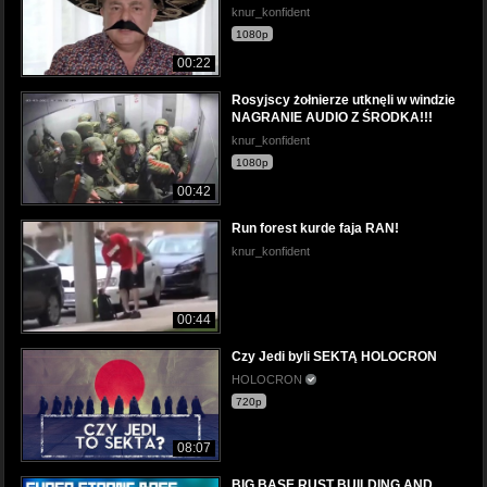
knur_konfident
1080p
00:22
Rosyjscy żołnierze utknęli w windzie
NAGRANIE AUDIO Z ŚRODKA!!!
knur_konfident
1080p
00:42
Run forest kurde faja RAN!
knur_konfident
00:44
Czy Jedi byli SEKTĄ HOLOCRON
HOLOCRON
720p
08:07
BIG BASE RUST BUILDING AND