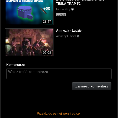
TESLA TRAP TC
NitroooGry
1080p
28:47
Amnezja - Ludzie
AmnezjaOfficial
05:08
Komentarze
Zamieść komentarz
Przejdź do pełnej wersji cda.pl