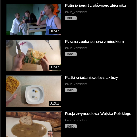
Putin je jogurt z głównego zbiornika
knur_konfident
1080p
00:47
Pyszna zupka serowa z mięskiem
knur_konfident
1080p
01:47
Płatki śniadaniowe bez laktozy
knur_konfident
1080p
01:01
Racja żwynościowa Wojska Polskiego
knur_konfident
1080p