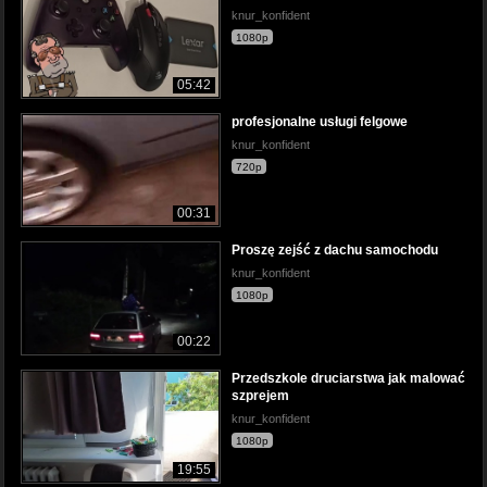
knur_konfident
1080p
05:42
profesjonalne usługi felgowe
knur_konfident
720p
00:31
Proszę zejść z dachu samochodu
knur_konfident
1080p
00:22
Przedszkole druciarstwa jak malować
szprejem
knur_konfident
1080p
19:55