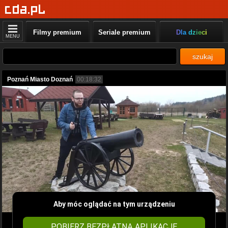
Filmy premium
Seriale premium
Dla dzieci
MENU
szukaj
Poznań Miasto Doznań
00:18:32
Aby móc oglądać na tym urządzeniu
POBIERZ BEZPŁATNĄ APLIKACJĘ