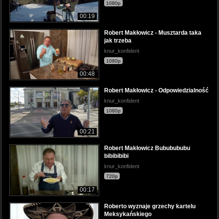
1080p
00:19
Robert Makłowicz - Musztarda taka
jak trzeba
knur_konfident
1080p
00:48
Robert Makłowicz - Odpowiedzialność
knur_konfident
1080p
00:21
Robert Makłowicz Bububububu
bibibibibi
knur_konfident
720p
00:17
Roberto wyznaje grzechy kartelu
Meksykańskiego