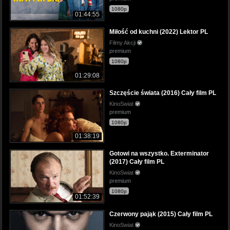
1080p
01:44:55
Miłość od kuchni (2022) Lektor PL
Filmy Akcji
premium
1080p
01:29:08
Szczęście świata (2016) Cały film PL
KinoSwiat
premium
1080p
01:38:19
Gotowi na wszystko. Exterminator
(2017) Cały film PL
KinoSwiat
premium
1080p
01:52:39
Czerwony pająk (2015) Cały film PL
KinoSwiat