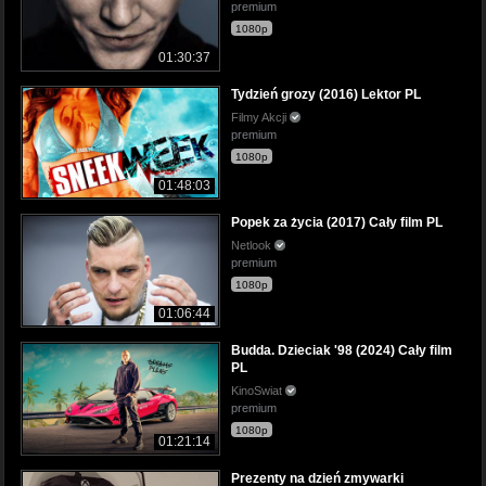
premium
1080p
01:30:37
Tydzień grozy (2016) Lektor PL
Filmy Akcji
premium
1080p
01:48:03
Popek za życia (2017) Cały film PL
Netlook
premium
1080p
01:06:44
Budda. Dzieciak '98 (2024) Cały film
PL
KinoSwiat
premium
1080p
01:21:14
Prezenty na dzień zmywarki