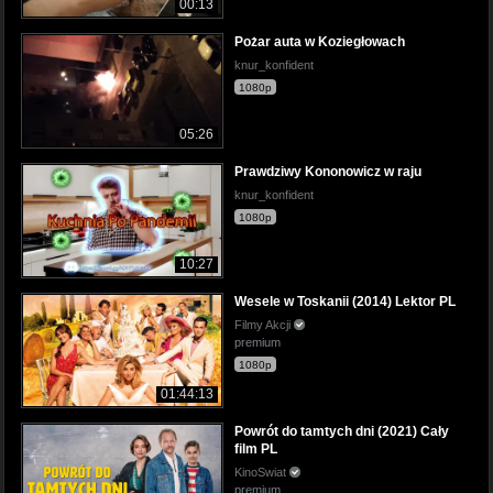
00:13
Pożar auta w Koziegłowach
knur_konfident
1080p
05:26
Prawdziwy Kononowicz w raju
knur_konfident
1080p
10:27
Wesele w Toskanii (2014) Lektor PL
Filmy Akcji
premium
1080p
01:44:13
Powrót do tamtych dni (2021) Cały
film PL
KinoSwiat
premium