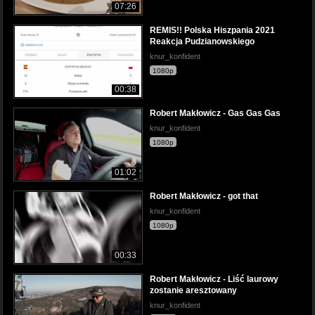
07:26
REMIS!! Polska Hiszpania 2021
Reakcja Pudzianowskiego
knur_konfident
1080p
00:38
Robert Makłowicz - Gas Gas Gas
knur_konfident
1080p
01:02
Robert Makłowicz - got that
knur_konfident
1080p
00:33
Robert Makłowicz - Liść laurowy
zostanie aresztowany
knur_konfident