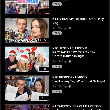
1080p
10:11
KIEDY IDZIEMY DO DUCHA?! + Daily
Vlog
Just Siblings!
1080p
05:59
KTO JEST NAJLEPSZYM
PRZYJACIELEM? CZ. 2/2 z The
Sisters ll Just Siblings!
Just Siblings!
1080p
16:09
KTO PIERWSZY UMRZE?!
Hardkorowy Tag: Who || Just Siblings!
Just Siblings!
1080p
15:19
NAJWIĘKSZY SEKRET BARTIEGO!