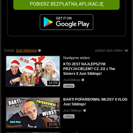
POBIERZ BEZPŁATNĄ APLIKACJĘ
Dodał:
Just Siblings!
pokaż opis video
Następne wideo:
KTO JEST NAJLEPSZYM
PRZYJACIELEM? CZ. 2/2 z The
Sisters ll Just Siblings!
JustSiblings
16:09
1080p
BARTI POFARBOWAŁ WŁOSY ll VLOG
Just Siblings!
Just Siblings!
1080p
10:00