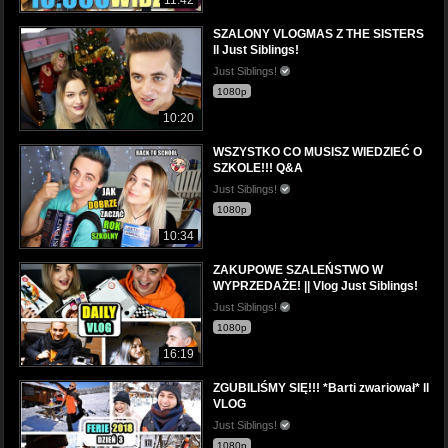
SZALONY VLOGMAS Z THE SISTERS
ll Just Siblings!
Just Siblings!
1080p
10:20
WSZYSTKO CO MUSISZ WIEDZIEĆ O
SZKOLE!!! Q&A
Just Siblings!
1080p
10:34
ZAKUPOWE SZALEŃSTWO W
WYPRZEDAŻE! || Vlog Just Siblings!
Just Siblings!
1080p
16:19
ZGUBILIŚMY SIĘ!!! *Barti zwariował* ll
VLOG
Just Siblings!
1080p