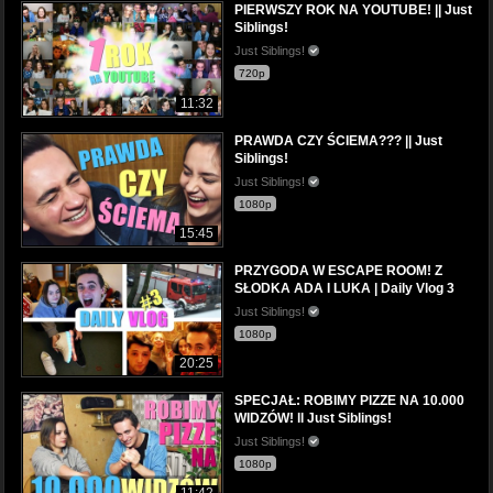
PIERWSZY ROK NA YOUTUBE! || Just
Siblings!
Just Siblings!
720p
11:32
PRAWDA CZY ŚCIEMA??? || Just
Siblings!
Just Siblings!
1080p
15:45
PRZYGODA W ESCAPE ROOM! Z
SŁODKA ADA I LUKA | Daily Vlog 3
Just Siblings!
1080p
20:25
SPECJAŁ: ROBIMY PIZZE NA 10.000
WIDZÓW! ll Just Siblings!
Just Siblings!
1080p
11:42