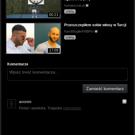
homanczuk.pl
1080p
00:21
Przeszczepiłem sobie włosy w Turcji
KarolStuglikIFBBPro
1080p
17:09
Komentarze
Zamieść komentarz
anonim
Pedał i wywłoka. Tragedia
odpowiedz