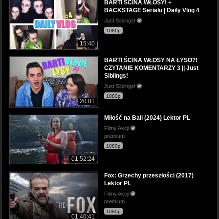
BARTI ŚCINA WŁOSY! +
BACKSTAGE Serialu | Daily Vlog 4
Just Siblings!
1080p
15:40
BARTI ŚCINA WŁOSY NA ŁYSO?!
CZYTANIE KOMENTARZY 3 || Just
Siblings!
Just Siblings!
1080p
20:01
Miłość na Bali (2024) Lektor PL
Filmy Akcji
premium
1080p
01:52:24
Fox: Grzechy przeszłości (2017)
Lektor PL
Filmy Akcji
premium
1080p
01:40:41