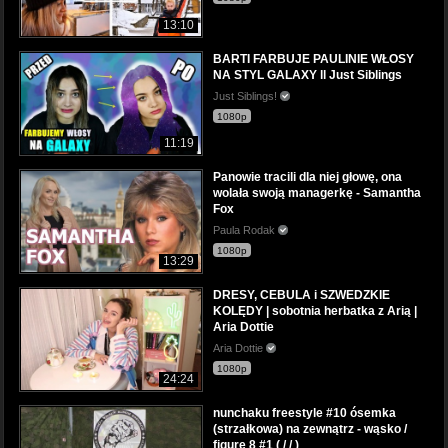
13:10
BARTI FARBUJE PAULINIE WŁOSY
NA STYL GALAXY ll Just Siblings
Just Siblings!
1080p
11:19
Panowie tracili dla niej głowę, ona
wolała swoją managerkę - Samantha
Fox
Paula Rodak
1080p
13:29
DRESY, CEBULA i SZWEDZKIE
KOLĘDY | sobotnia herbatka z Arią |
Aria Dottie
Aria Dottie
1080p
24:24
nunchaku freestyle #10 ósemka
(strzałkowa) na zewnątrz - wąsko /
figure 8 #1 ( / / )