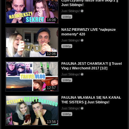
czyli czytamy nasze stare blogi 2 ||
Just Siblings!
Just Siblings!
1080p
16:06
NASZ PIERWSZY LIVE *najlepsze
momenty* 420
Just Siblings!
1080p
12:06
PAULINA JEST CHAMSKA?! || Travel
Vlog z Wierchomli 2017 [1/2]
Just Siblings!
1080p
12:57
PAULINA WŁAMAŁA SIĘ NA KANAŁ
THE SISTERS || Just Siblings!
Just Siblings!
1080p
13:56