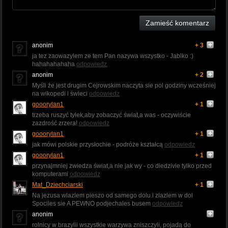
Zamieść komentarz
anonim
+ 3
ja tez zaowazylem ze tem Pan nazywa wszystko - Jablko :)
hahahahahaha
odpowiedz
anonim
+ 2
Myśli że jest drugim Cejrowskim naczyta sie pol godziny wcześniej
na wikopedi i świeci
odpowiedz
gooorylan1
+ 1
trzeba ruszyć tyłek,aby zobaczyć świat,a was - oczywiście
zazdrość zrzera!
odpowiedz
gooorylan1
+ 1
jak mówi polskie przysłochie - podróże kształcą
odpowiedz
gooorylan1
+ 1
przynajmniej zwiedza świat,a nie jak wy - co diedzivie tylko przed
komputerami
odpowiedz
Mat_Dziechciarski
+ 1
Na jezusa wlazlem pieszo od samego dolu.i zlazlem w dol
Spociles sie A PEWNO podjechales busem
odpowiedz
anonim
rolnicy w brazylii wszystkie warzywa zniszczyli, pojadą do