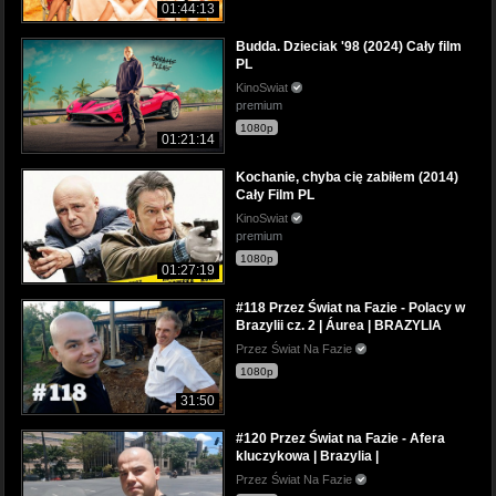
01:44:13
Budda. Dzieciak '98 (2024) Cały film
PL
KinoSwiat
premium
1080p
01:21:14
Kochanie, chyba cię zabiłem (2014)
Cały Film PL
KinoSwiat
premium
1080p
01:27:19
#118 Przez Świat na Fazie - Polacy w
Brazylii cz. 2 | Áurea | BRAZYLIA
Przez Świat Na Fazie
1080p
31:50
#120 Przez Świat na Fazie - Afera
kluczykowa | Brazylia |
Przez Świat Na Fazie