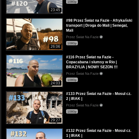
1080p
23:45
#98 Przez Świat na Fazie - Afrykański
transport | Droga do Mali | Senegal,
Mali
Przez Świat Na Fazie
1080p
26:06
#116 Przez Świat na Fazie -
Copacabana i slumsy w Rio |
BRAZYLIA | NOWY SEZON !!!
Przez Świat Na Fazie
1080p
24:03
#133 Przez Świat na Fazie - Mosul cz.
2 | IRAK |
Przez Świat Na Fazie
1080p
29:27
#132 Przez Świat na Fazie - Mosul cz.
1 | IRAK |