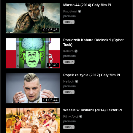
Miasto 44 (2014) Cały film PL
KinoSwiat
premium
1080p
02:06:46
Porucznik Kabura Odcinek 9 (Cyber
Tusk)
Kabura
premium
1080p
10:40
Popek za życia (2017) Cały film PL
Netlook
premium
1080p
01:06:44
Wesele w Toskanii (2014) Lektor PL
Filmy Akcji
premium
1080p