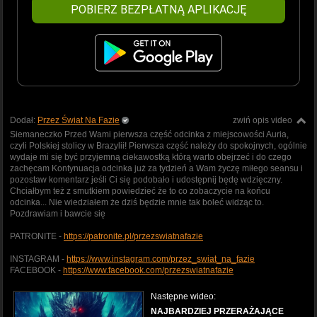
POBIERZ BEZPŁATNĄ APLIKACJĘ
Dodał:
Przez Świat Na Fazie
zwiń opis video
Siemaneczko Przed Wami pierwsza część odcinka z miejscowości Auria,
czyli Polskiej stolicy w Brazylii! Pierwsza część należy do spokojnych, ogólnie
wydaje mi się być przyjemną ciekawostką którą warto obejrzeć i do czego
zachęcam Kontynuacja odcinka już za tydzień a Wam życzę miłego seansu i
pozostaw komentarz jeśli Ci się podobało i udostępnij będę wdzięczny.
Chciałbym też z smutkiem powiedzieć że to co zobaczycie na końcu
odcinka... Nie wiedziałem że dziś będzie mnie tak boleć widząc to.
Pozdrawiam i bawcie się
PATRONITE -
https://patronite.pl/przezswiatnafazie
INSTAGRAM -
https://www.instagram.com/przez_swiat_na_fazie
FACEBOOK -
https://www.facebook.com/przezswiatnafazie
Następne wideo:
NAJBARDZIEJ PRZERAŻAJĄCE