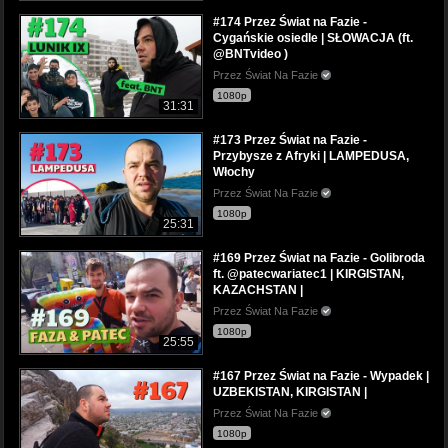
#174 Przez Świat na Fazie -
Cygańskie osiedle | SŁOWACJA (ft.
@BNTvideo )
Przez Świat Na Fazie
1080p
31:31
#173 Przez Świat na Fazie -
Przybysze z Afryki | LAMPEDUSA,
Włochy
Przez Świat Na Fazie
1080p
25:31
#169 Przez Świat na Fazie - Golibroda
ft. @patecwariatec1 | KIRGISTAN,
KAZACHSTAN |
Przez Świat Na Fazie
1080p
25:55
#167 Przez Świat na Fazie - Wypadek |
UZBEKISTAN, KIRGISTAN |
Przez Świat Na Fazie
1080p