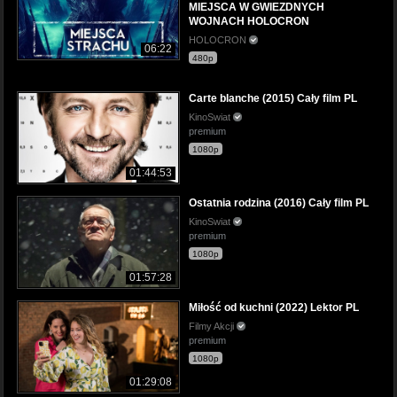
MIEJSCA W GWIEZDNYCH
WOJNACH HOLOCRON
HOLOCRON
06:22
480p
Carte blanche (2015) Cały film PL
KinoSwiat
premium
1080p
01:44:53
Ostatnia rodzina (2016) Cały film PL
KinoSwiat
premium
1080p
01:57:28
Miłość od kuchni (2022) Lektor PL
Filmy Akcji
premium
1080p
01:29:08