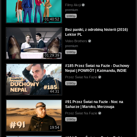
Filmy Akcji
premium
1080p
01:40:52
Bez paniki, z odrobiną histerii (2016)
Lektor PL
Video Brothers
premium
1080p
01:29:39
#185 Przez Świat na Fazie - Duchowy
Nepal | POWRÓT | Katmandu, INDIE
Przez Świat Na Fazie
1080p
44:31
#91 Przez Świat na Fazie - Noc na
Saharze | Maroko, Merzouga
Przez Świat Na Fazie
1080p
19:54