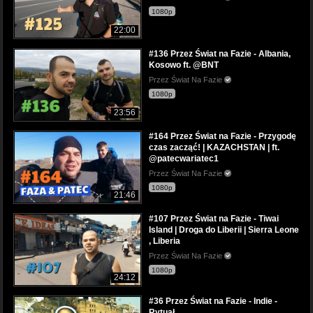
1080p
22:00
#136 Przez Świat na Fazie - Albania,
Kosowo ft. @BNT
Przez Świat Na Fazie
1080p
23:56
#164 Przez Świat na Fazie - Przygodę
czas zacząć! | KAZACHSTAN | ft.
@patecwariatec1
Przez Świat Na Fazie
1080p
21:46
#107 Przez Świat na Fazie - Tiwai
Island | Droga do Liberii | Sierra Leone
, Liberia
Przez Świat Na Fazie
1080p
24:12
#36 Przez Świat na Fazie - Indie -
Rytuał