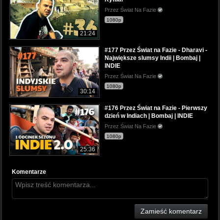
Przez Świat Na Fazie
1080p
21:24
#177 Przez Świat na Fazie - Dharavi -
Największe slumsy Indii | Bombaj |
INDIE
Przez Świat Na Fazie
1080p
30:14
#176 Przez Świat na Fazie - Pierwszy
dzień w Indiach | Bombaj | INDIE
Przez Świat Na Fazie
1080p
25:36
Komentarze
Zamieść komentarz