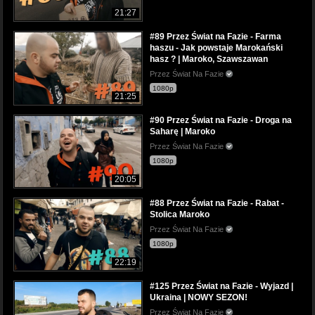
21:27
#89 Przez Świat na Fazie - Farma
haszu - Jak powstaje Marokański
hasz ? | Maroko, Szawszawan
Przez Świat Na Fazie
1080p
21:25
#90 Przez Świat na Fazie - Droga na
Saharę | Maroko
Przez Świat Na Fazie
1080p
20:05
#88 Przez Świat na Fazie - Rabat -
Stolica Maroko
Przez Świat Na Fazie
1080p
22:19
#125 Przez Świat na Fazie - Wyjazd |
Ukraina | NOWY SEZON!
Przez Świat Na Fazie