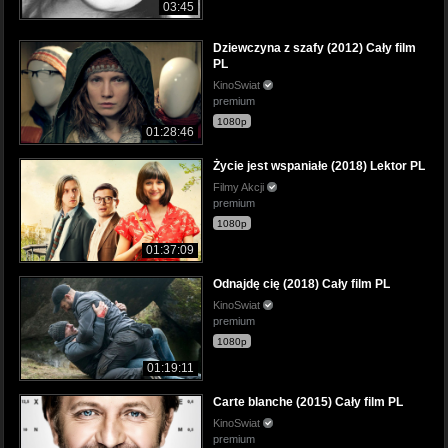
03:45
Dziewczyna z szafy (2012) Cały film
PL
KinoSwiat
premium
1080p
01:28:46
Życie jest wspaniałe (2018) Lektor PL
Filmy Akcji
premium
1080p
01:37:09
Odnajdę cię (2018) Cały film PL
KinoSwiat
premium
1080p
01:19:11
Carte blanche (2015) Cały film PL
KinoSwiat
premium