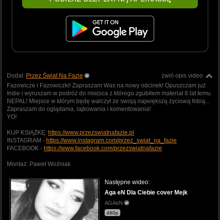
Dodał:
Przez Świat Na Fazie
zwiń opis video
Fazowicze i Fazowiczki! Zapraszam Was na nowy odcinek! Opuszczam już
Indie i wyruszam w podróż do miejsca z którego zgubiłem materiał 8 lat temu.
NEPAL! Miejsce w którym będę walczył ze swoją największą życiową fobią...
Zapraszam do oglądania, lajkowania i komentowania!
YO!
KUP KSIĄŻKĘ:
https://www.przezswiatnafazie.pl
INSTAGRAM -
https://www.instagram.com/przez_swiat_na_fazie
FACEBOOK -
https://www.facebook.com/przezswiatnafazie
Montaż: Paweł Woźniak
Następne wideo:
Aga eN Dla Ciebie cover Mejk
AGAeN
480p