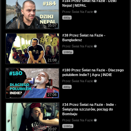
#184 Przez Świat na Fazie - Dziki
Nepal | NEPAL
Przez Świat Na Fazie
480p
35:07
#38 Przez Świat na Fazie -
Bangladesz
Przez Świat Na Fazie
1080p
21:08
#180 Przez Świat na Fazie - Dlaczego
polubiłem Indie? | Agra | INDIE
Przez Świat Na Fazie
480p
27:06
#34 Przez Świat na Fazie - Indie -
Świątynia szczurów, pociąg do
Bombaju
Przez Świat Na Fazie
1080p
20:07