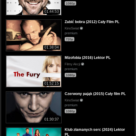
1080p
01:44:53
Zabić bobra (2012) Cały Film PL
KinoSwiat
premium
720p
01:38:04
Mizofobia (2016) Lektor PL
Filmy Akcji
premium
1080p
01:52:15
Czerwony pająk (2015) Cały film PL
KinoSwiat
premium
1080p
01:30:37
Klub złamanych serc (2024) Lektor
PL