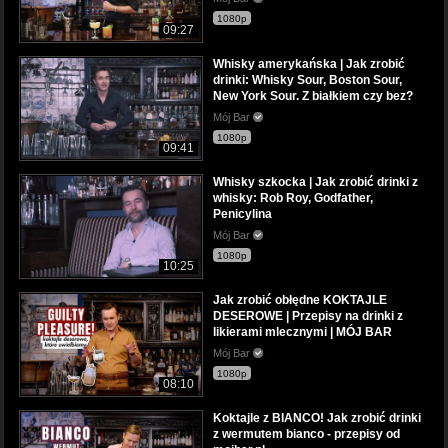
1080p
09:27
Whisky amerykańska | Jak zrobić
drinki: Whisky Sour, Boston Sour,
New York Sour. Z białkiem czy bez?
Mój Bar
1080p
09:41
Whisky szkocka | Jak zrobić drinki z
whisky: Rob Roy, Godfather,
Penicylina
Mój Bar
1080p
10:25
Jak zrobić obłędne KOKTAJLE
DESEROWE | Przepisy na drinki z
likierami mlecznymi | MÓJ BAR
Mój Bar
1080p
08:10
Koktajle z BIANCO! Jak zrobić drinki
z wermutem bianco - przepisy od