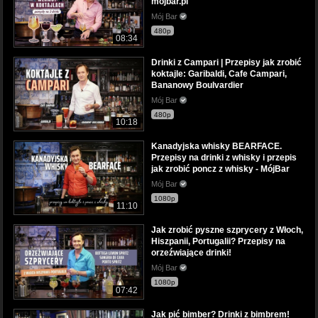
mojbar.pl
Mój Bar
480p
08:34
Drinki z Campari | Przepisy jak zrobić
koktajle: Garibaldi, Cafe Campari,
Bananowy Boulvardier
Mój Bar
480p
10:18
Kanadyjska whisky BEARFACE.
Przepisy na drinki z whisky i przepis
jak zrobić poncz z whisky - MójBar
Mój Bar
1080p
11:10
Jak zrobić pyszne szprycery z Włoch,
Hiszpanii, Portugalii? Przepisy na
orzeźwiające drinki!
Mój Bar
1080p
07:42
Jak pić bimber? Drinki z bimbrem!