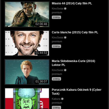
Miasto 44 (2014) Cały film PL
KinoSwiat
premium
1080p
02:06:46
Carte blanche (2015) Cały film PL
KinoSwiat
premium
1080p
01:44:53
Maria Skłodowska-Curie (2016)
Lektor PL
KinoSwiat
premium
1080p
01:36:07
Porucznik Kabura Odcinek 9 (Cyber
Tusk)
Kabura
premium
1080p