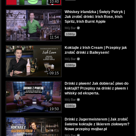
10:40
Whiskey irlandzka | Święty Patryk |
Jak zrobić drinki: Irish Rose, Irish
Spritz, Irish Burnt Apple
Mój Bar
1080p
11:54
Koktajle z Irish Cream | Przepisy jak
zrobić drinki z Baileysem!
Mój Bar
1080p
09:15
Drinki z piwem! Jak dobierać piwo do
koktajli? Przepisy na drinki z piwem i
whisky od eksperta.
Mój Bar
1080p
19:50
Drinki z Jagermeisterem | Jak zrobić
świetne koktajle z likierem ziołowym?
Nowe przepisy mojbar.pl
Mój Bar