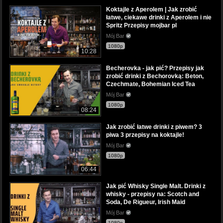
Koktajle z Aperolem | Jak zrobić
łatwe, ciekawe drinki z Aperolem i nie
Spritz Przepisy mojbar pl
Mój Bar
1080p
10:28
Becherovka - jak pić? Przepisy jak
zrobić drinki z Bechorovką: Beton,
Czechmate, Bohemian Iced Tea
Mój Bar
1080p
08:24
Jak zrobić łatwe drinki z piwem? 3
piwa 3 przepisy na koktajle!
Mój Bar
1080p
06:44
Jak pić Whisky Single Malt. Drinki z
whisky - przepisy na: Scotch and
Soda, De Rigueur, Irish Maid
Mój Bar
1080p