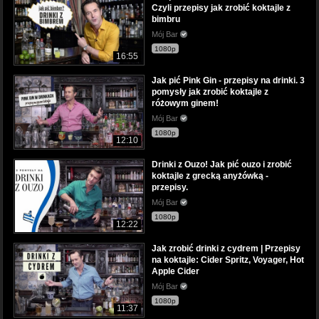
Czyli przepisy jak zrobić koktajle z
bimbru
Mój Bar
1080p
16:55
Jak pić Pink Gin - przepisy na drinki. 3
pomysły jak zrobić koktajle z
różowym ginem!
Mój Bar
1080p
12:10
Drinki z Ouzo! Jak pić ouzo i zrobić
koktajle z grecką anyżówką -
przepisy.
Mój Bar
1080p
12:22
Jak zrobić drinki z cydrem | Przepisy
na koktajle: Cider Spritz, Voyager, Hot
Apple Cider
Mój Bar
1080p
11:37