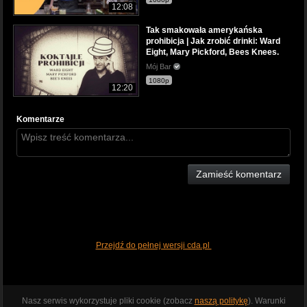
12:08
Tak smakowała amerykańska
prohibicja | Jak zrobić drinki: Ward
Eight, Mary Pickford, Bees Knees.
Mój Bar
1080p
12:20
Komentarze
Zamieść komentarz
Przejdź do pełnej wersji cda.pl
Nasz serwis wykorzystuje pliki cookie (zobacz
naszą politykę
). Warunki