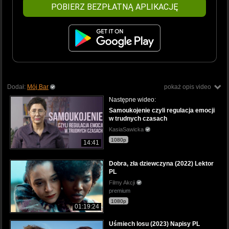
POBIERZ BEZPŁATNĄ APLIKACJĘ
Dodał:
Mój Bar
pokaż opis video
Następne wideo:
Samoukojenie czyli regulacja emocji
w trudnych czasach
KasiaSawicka
1080p
14:41
Dobra, zła dziewczyna (2022) Lektor
PL
Filmy Akcji
premium
1080p
01:19:24
Uśmiech losu (2023) Napisy PL