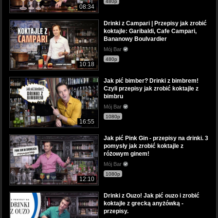
480p
08:34
Drinki z Campari | Przepisy jak zrobić
koktajle: Garibaldi, Cafe Campari,
Bananowy Boulvardier
Mój Bar
480p
10:18
Jak pić bimber? Drinki z bimbrem!
Czyli przepisy jak zrobić koktajle z
bimbru
Mój Bar
1080p
16:55
Jak pić Pink Gin - przepisy na drinki. 3
pomysły jak zrobić koktajle z
różowym ginem!
Mój Bar
1080p
12:10
Drinki z Ouzo! Jak pić ouzo i zrobić
koktajle z grecką anyżówką -
przepisy.