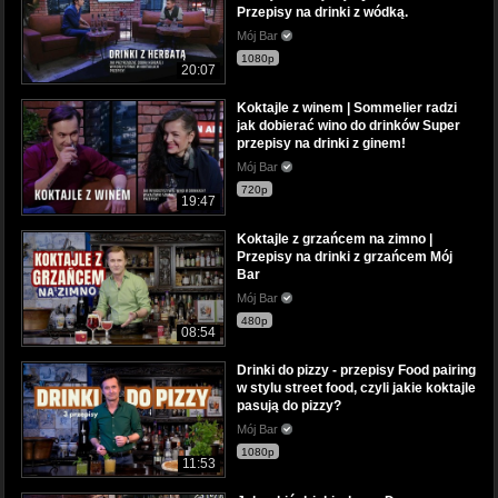
Przepisy na drinki z wódką.
Mój Bar
1080p
20:07
Koktajle z winem | Sommelier radzi
jak dobierać wino do drinków Super
przepisy na drinki z ginem!
Mój Bar
720p
19:47
Koktajle z grzańcem na zimno |
Przepisy na drinki z grzańcem Mój
Bar
Mój Bar
480p
08:54
Drinki do pizzy - przepisy Food pairing
w stylu street food, czyli jakie koktajle
pasują do pizzy?
Mój Bar
1080p
11:53