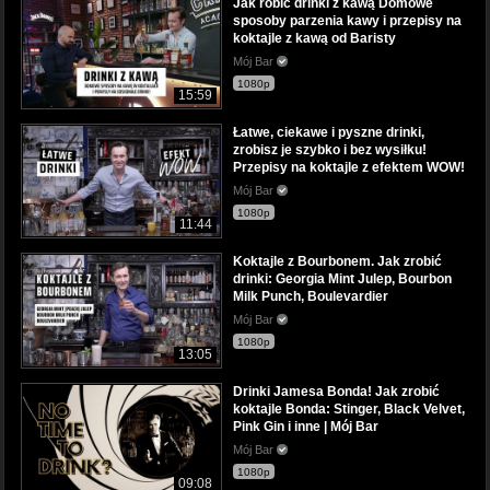
Jak robić drinki z kawą Domowe
sposoby parzenia kawy i przepisy na
koktajle z kawą od Baristy
Mój Bar
1080p
15:59
Łatwe, ciekawe i pyszne drinki,
zrobisz je szybko i bez wysiłku!
Przepisy na koktajle z efektem WOW!
Mój Bar
1080p
11:44
Koktajle z Bourbonem. Jak zrobić
drinki: Georgia Mint Julep, Bourbon
Milk Punch, Boulevardier
Mój Bar
1080p
13:05
Drinki Jamesa Bonda! Jak zrobić
koktajle Bonda: Stinger, Black Velvet,
Pink Gin i inne | Mój Bar
Mój Bar
1080p
09:08