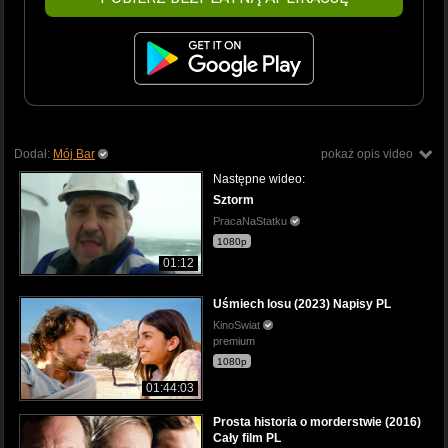
Dodał:
Mój Bar
pokaż opis video
Następne wideo:
Sztorm
PracaNaStatku
1080p
01:12
Uśmiech losu (2023) Napisy PL
KinoSwiat
premium
1080p
01:44:03
Prosta historia o morderstwie (2016)
Cały film PL