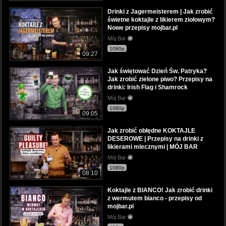
Drinki z Jagermeisterem | Jak zrobić
świetne koktajle z likierem ziołowym?
Nowe przepisy mojbar.pl
Mój Bar
1080p
09:27
Jak świętować Dzień Św. Patryka?
Jak zrobić zielone piwo? Przepisy na
drinki: Irish Flag i Shamrock
Mój Bar
1080p
09:05
Jak zrobić obłędne KOKTAJLE
DESEROWE | Przepisy na drinki z
likierami mlecznymi | MÓJ BAR
Mój Bar
1080p
08:10
Koktajle z BIANCO! Jak zrobić drinki
z wermutem bianco - przepisy od
mojbar.pl
Mój Bar