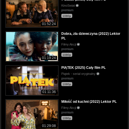
KinoSwiat
premium
1080p
01:52:24
Dobra, zła dziewczyna (2022) Lektor
PL
Filmy Akcji
premium
1080p
01:19:24
PIĄTEK (2025) Cały film PL
Piątek - serial oryginalny
premium
1080p
01:11:36
Miłość od kuchni (2022) Lektor PL
Filmy Akcji
premium
1080p
01:29:08