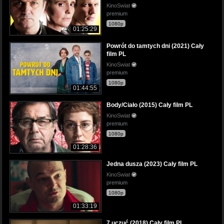
KinoSwiat
premium
1080p
01:25:29
Powrót do tamtych dni (2021) Cały
film PL
KinoSwiat
premium
1080p
01:44:55
Body/Ciało (2015) Cały film PL
KinoSwiat
premium
1080p
01:28:36
Jedna dusza (2023) Cały film PL
KinoSwiat
premium
1080p
01:33:19
7 uczuć (2018) Cały film PL