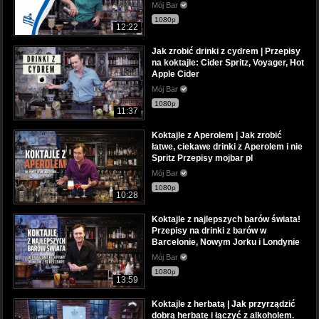
Mój Bar
1080p
12:22
Jak zrobić drinki z cydrem | Przepisy
na koktajle: Cider Spritz, Voyager, Hot
Apple Cider
Mój Bar
1080p
11:37
Koktajle z Aperolem | Jak zrobić
łatwe, ciekawe drinki z Aperolem i nie
Spritz Przepisy mojbar pl
Mój Bar
1080p
10:28
Koktajle z najlepszych barów świata!
Przepisy na drinki z barów w
Barcelonie, Nowym Jorku i Londynie
Mój Bar
1080p
13:59
Koktajle z herbatą | Jak przyrządzić
dobrą herbatę i łączyć z alkoholem.