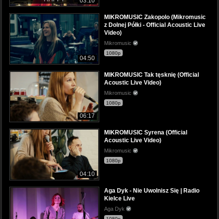
03:10
MIKROMUSIC Zakopolo (Mikromusic
z Dolnej Półki - Official Acoustic Live
Video)
Mikromusic
1080p
04:50
MIKROMUSIC Tak tęsknię (Official
Acoustic Live Video)
Mikromusic
1080p
06:17
MIKROMUSIC Syrena (Official
Acoustic Live Video)
Mikromusic
1080p
04:10
Aga Dyk - Nie Uwolnisz Się | Radio
Kielce Live
Aga Dyk
1080p