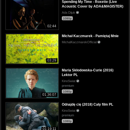
Spending My Time - Roxette (Live
Acoustic Cover by ADA&MAGISTER)
Ada Dijuk
1080p
02:44
Michał Kaczmarek - Pamiętaj Mnie
MichalKaczmarekOfficial
03:29
Maria Skłodowska-Curie (2016)
Lektor PL
KinoSwiat
premium
1080p
01:36:07
Odnajdę cię (2018) Cały film PL
KinoSwiat
premium
1080p
01:19:11