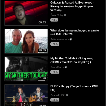
Galaxar & Ronald A. Evenwood -
Piękny to sen (unplugged/impro
version)
Świat Seby
720p
00:43
What does being unplugged mean to
us? BAL #34520
Sailoceans-com
1080p
20:39
My Mother Told Me / Viking song
(SFRM cover#21 na szybko:) )
SoundFarm
1080p
01:26
ELISE - Happy (Twoje 5 minut - RMF
FM)
ZespolELISE
1080p