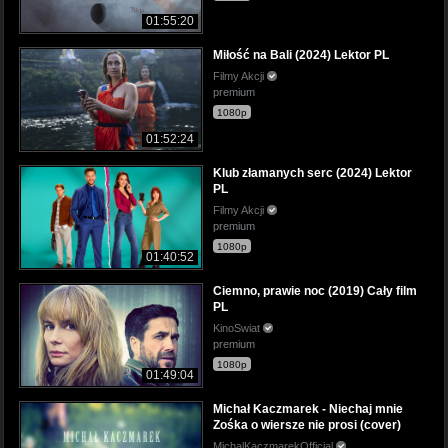
01:55:20
Miłość na Bali (2024) Lektor PL
Filmy Akcji
premium
1080p
01:52:24
Klub złamanych serc (2024) Lektor
PL
Filmy Akcji
premium
1080p
01:40:52
Ciemno, prawie noc (2019) Cały film
PL
KinoSwiat
premium
1080p
01:49:04
Michał Kaczmarek - Niechaj mnie
Zośka o wiersze nie prosi (cover)
MichalKaczmarekOfficial