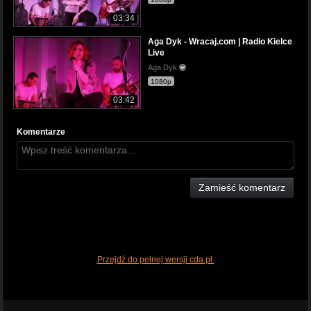
03:34
Aga Dyk - Wracaj.com | Radio Kielce
Live
Aga Dyk
1080p
03:42
Komentarze
Zamieść komentarz
Przejdź do pełnej wersji cda.pl