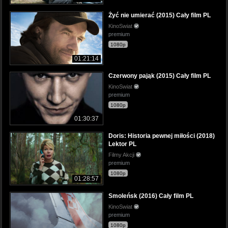
Żyć nie umierać (2015) Cały film PL
KinoSwiat
premium
1080p
01:21:14
Czerwony pająk (2015) Cały film PL
KinoSwiat
premium
1080p
01:30:37
Doris: Historia pewnej miłości (2018)
Lektor PL
Filmy Akcji
premium
1080p
01:28:57
Smoleńsk (2016) Cały film PL
KinoSwiat
premium
1080p