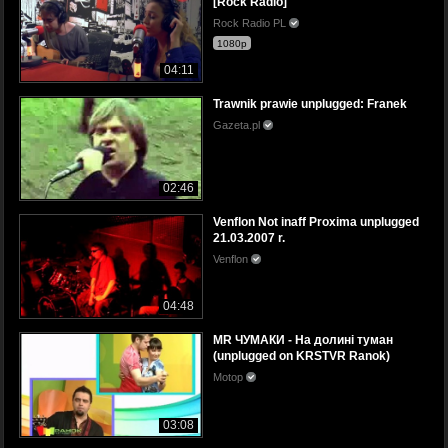
[Rock Radio]
Rock Radio PL
1080p
04:11
Trawnik prawie unplugged: Franek
Gazeta.pl
02:46
Venflon Not inaff Proxima unplugged
21.03.2007 r.
Venflon
04:48
MR ЧУМАКИ - На долині туман
(unplugged on KRSTVR Ranok)
Motop
03:08