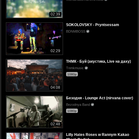
02:39
SOKOLOVSKY - Pryntsessam
BDNMBOSS
02:29
ТНМК - Буй (акустика, Live на даху)
Tnmkmusic
1080p
04:08
Безодня - Lounge Act (nirvana cover)
Bezodnya Band
1080p
02:48
Lilly Hates Roses w Rannym Kakao