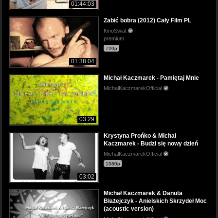
01:44:03
Zabić bobra (2012) Cały Film PL
KinoSwiat
premium
720p
01:38:04
Michał Kaczmarek - Pamiętaj Mnie
MichalKaczmarekOfficial
03:29
Krystyna Prońko & Michał
Kaczmarek - Budzi się nowy dzień
MichalKaczmarekOfficial
1080p
03:02
Michał Kaczmarek & Danuta
Błażejczyk - Anielskich Skrzydeł Moc
(acoustic version)