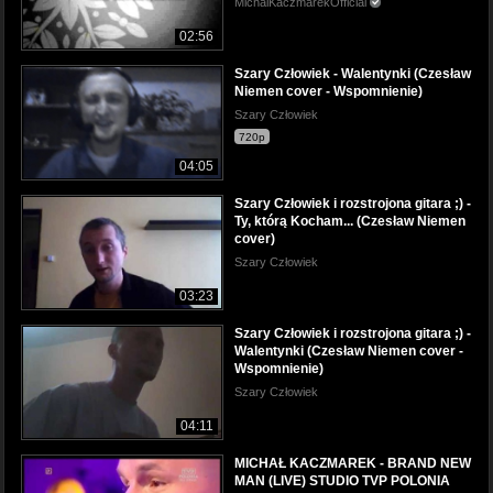
MichalKaczmarekOfficial
02:56
Szary Człowiek - Walentynki (Czesław
Niemen cover - Wspomnienie)
Szary Człowiek
720p
04:05
Szary Człowiek i rozstrojona gitara ;) -
Ty, którą Kocham... (Czesław Niemen
cover)
Szary Człowiek
03:23
Szary Człowiek i rozstrojona gitara ;) -
Walentynki (Czesław Niemen cover -
Wspomnienie)
Szary Człowiek
04:11
MICHAŁ KACZMAREK - BRAND NEW
MAN (LIVE) STUDIO TVP POLONIA