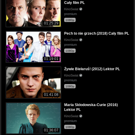
Cały film PL
KinoSwiat
premium
1080p
01:25:29
Pech to nie grzech (2018) Cały film PL
KinoSwiat
premium
1080p
01:19:01
Żywie Biełaruś! (2012) Lektor PL
KinoSwiat
premium
1080p
01:41:08
Maria Skłodowska-Curie (2016)
Lektor PL
KinoSwiat
premium
1080p
01:36:07