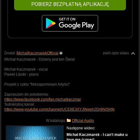
POBIERZ BEZPŁATNĄ APLIKACJĘ
Dodał:
MichalKaczmarekOfficial
zwiń opis video
Michał Kaczmarek - Dziwny jest ten Świat
Michał Kaczmarek - vocal
Paweł Lipski - piano
Projekt z cyklu "Niezapomniani Artyści"
Zapraszam do polubienia:
https://www.facebook.com/fan.michalkaczmar
Subskrybuj kanał:
https://www.youtube.com/channel/UCE8E3XYJlNeeh2Dr9NlSHfg
W katalogu:
Official Audio
Następne wideo:
Michał Kaczmarek - I can't make u
love me (cover)