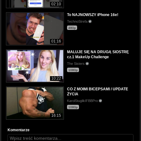
02:10
To NAJNOWSZY iPhone 16e!
TechnoStrefa
480p
01:16
MALUJE SIĘ NA DRUGĄ SIOSTRĘ
cz.1 MakeUp Challenge
The Sisters
1080p
10:22
CO Z MOIMI BICEPSAMI / UPDATE
ŻYCIA
KarolStuglikIFBBPro
1080p
16:15
Komentarze