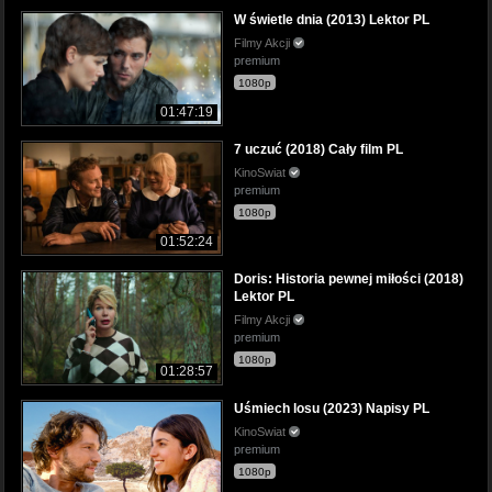
W świetle dnia (2013) Lektor PL
Filmy Akcji
premium
1080p
01:47:19
7 uczuć (2018) Cały film PL
KinoSwiat
premium
1080p
01:52:24
Doris: Historia pewnej miłości (2018)
Lektor PL
Filmy Akcji
premium
1080p
01:28:57
Uśmiech losu (2023) Napisy PL
KinoSwiat
premium
1080p