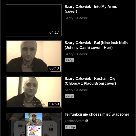
Szary Człowiek - Into My Arms
(cover)
Szary Człowiek
04:17
Szary Człowiek - Ból (Nine Inch Nails
(Johnny Cash) cover - Hurt)
Szary Człowiek
720p
03:40
Szary Człowiek - Kocham Cię
(Chłopcy z Placu Broni cover)
Szary Człowiek
720p
04:59
Tej funkcji nie chcesz mieć włączonej
TechnoStrefa
1080p