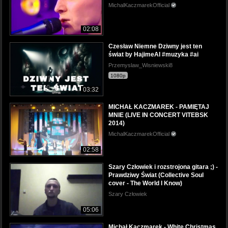
MichalKaczmarekOfficial
02:08
Czesław Niemne Dziwny jest ten
świat by HajimeAI #muzyka #ai
Przemyslaw_Wisniewski8
1080p
03:32
MICHAŁ KACZMAREK - PAMIĘTAJ
MNIE (LIVE IN CONCERT VITEBSK
2014)
MichalKaczmarekOfficial
02:58
Szary Człowiek i rozstrojona gitara ;) -
Prawdziwy Świat (Collective Soul
cover - The World I Know)
Szary Człowiek
05:06
Michał Kaczmarek - White Christmas