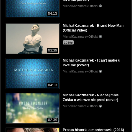
MichalKaczmarekOfficial
04:13
Michał Kaczmarek - Brand New Man
(Official Video)
MichalKaczmarekOfficial
1080p
03:39
Michał Kaczmarek - I can't make u
love me (cover)
MichalKaczmarekOfficial
04:13
Michał Kaczmarek - Niechaj mnie
Zośka o wiersze nie prosi (cover)
MichalKaczmarekOfficial
02:39
Prosta historia o morderstwie (2016)