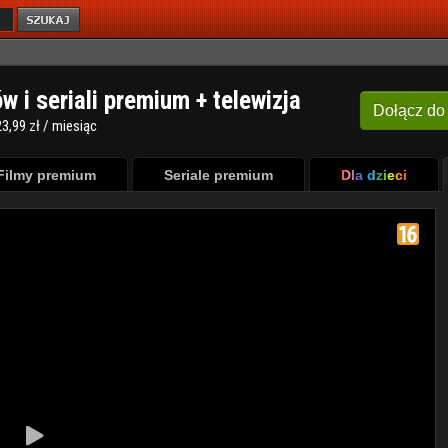
ów i seriali premium + telewizja
Dołącz
do
3,99 zł / miesiąc
Filmy premium
Seriale premium
Dla dzieci