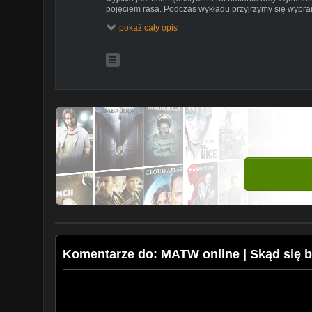
pojęciem rasa. Podczas wykładu przyjrzymy się wybran
głównym ustaleniom nauki na ten temat.
pokaż cały opis
Wykład prowadzi dr hab. Stefan Klemczak.
Zobacz inne spotkania MATW online
https://www.youtube.com/playlist?listPLb_DQQDT
Sprawdź, jakie będą kolejne wydarzenia w Ewangelika
https://www.ewst.pl/events/
Interesujesz się teologią? Dołącz do nas!
https://www.ewst.pl/rekrutacja/
#rasizm
Komentarze do: MATW online | Skąd się b