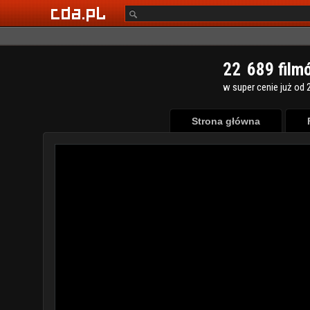
2
2
6
8
9
film
w super cenie już od 2
Strona główna