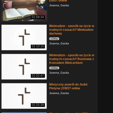
EWST online
Joanna_Gacka
01:09:34
Minimalizm - sposób na życie w
trudnych czasach? Minimalizm
duchowy
1080p
Joanna_Gacka
01:10:16
Minimalizm - sposób na życie w
trudnych czasach? Rozmowa z
Konradem Mielcarkiem
1080p
Joanna_Gacka
01:02:47
Mistyczny powrót do Jedni
Plotyna | EWST online
Joanna_Gacka
01:25:39