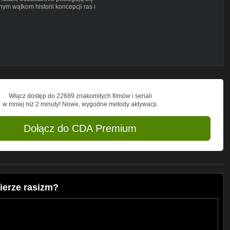
ym wątkom historii koncepcji ras i
LhWnk-C-DtBVCySX1RNb97QHd
lnej Wyższej Szkole Teologicznej
Włącz dostęp do 22689 znakomitych filmów i seriali
w mniej niż 2 minuty! Nowe, wygodne metody aktywacji.
Dołącz do CDA Premium
ierze rasizm?