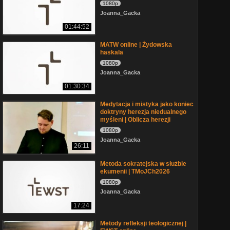
1080p
Joanna_Gacka
01:44:52
MATW online | Żydowska
haskala
1080p
Joanna_Gacka
01:30:34
Medytacja i mistyka jako koniec
doktryny herezja niedualnego
myśleni | Oblicza herezji
1080p
Joanna_Gacka
26:11
Metoda sokratejska w służbie
ekumenii | TMoJCh2026
1080p
Joanna_Gacka
17:24
Metody refleksji teologicznej |