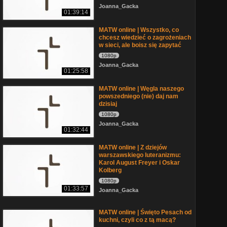
Joanna_Gacka
01:39:14
MATW online | Wszystko, co
chcesz wiedzieć o zagrożeniach
w sieci, ale boisz się zapytać
1080p
Joanna_Gacka
01:25:58
MATW online | Węgla naszego
powszedniego (nie) daj nam
dzisiaj
1080p
Joanna_Gacka
01:32:44
MATW online | Z dziejów
warszawskiego luteranizmu:
Karol August Freyer i Oskar
Kolberg
1080p
01:33:57
Joanna_Gacka
MATW online | Święto Pesach od
kuchni, czyli co z tą macą?