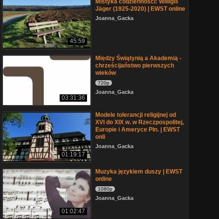
Mistyka codzienności: Willigis
Jäger (1925-2020) | EWST online
Joanna_Gacka
45:59
Między Świątynią a Akademią -
chrześcijaństwo pierwszych
wieków
720p
Joanna_Gacka
03:31:36
Modele tolerancji religijnej od
XVI do XIX w. w Rzeczpospolitej,
Europie i Ameryce Płn. | EWST
onli
Joanna_Gacka
01:19:17
Muzyka językiem duszy | EWST
online
1080p
Joanna_Gacka
01:02:47