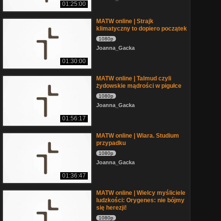
01:25:00
MATW online | Strajk
klimatyczny to dopiero początek
1080p
Joanna_Gacka
01:30:00
MATW online | Talmud czyli
żydowskie mądrości w pigułce
1080p
Joanna_Gacka
01:56:17
MATW online | Wiara. Studium
przypadku
1080p
Joanna_Gacka
01:36:47
MATW online | Wielcy myśliciele
ludzkości: Orygenes: nie bójmy
się herezji!
1080p