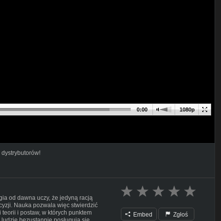
0:00
1080p
 dystrybutorów!
gia od dawna uczy, że jedyną racją
ecyzji. Nauka pozwala więc stwierdzić
 teorii i postaw, w których punktem
Embed
Zgłoś
k ludzie bezustannie posługują się