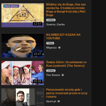
Módlmy się do Boga, Ona nas
wysłucha. O kobiecej stronie
Boga w liturgii Kościoła | Płeć
Boga
1080p
12:57
Joanna_Gacka
NAJWIĘKSZY KOZAK NA
YOUTUBE
720p
Wigeusz
10:47
Święta Sióstr: Oczekiwania vs
Rzeczywistość [The Sisters]
1080p
The Sisters
05:58
Pietuszewski strzela gole i
patrzy trenerowi prosto w oczy
#shorts
Sport.pl