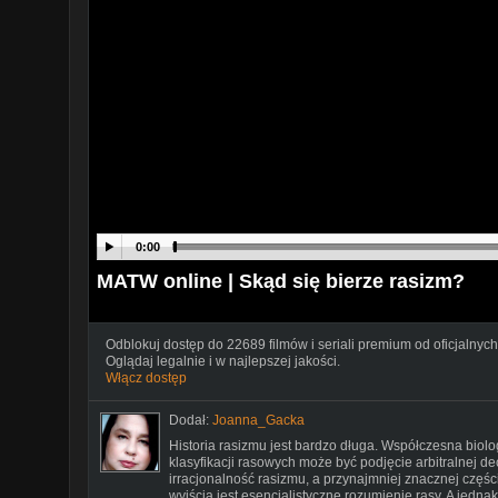
0:00
MATW online | Skąd się bierze rasizm?
Odblokuj dostęp do 22689 filmów i seriali premium od oficjalnych
Oglądaj legalnie i w najlepszej jakości.
Włącz dostęp
Dodał:
Joanna_Gacka
Historia rasizmu jest bardzo długa. Współczesna biolo
klasyfikacji rasowych może być podjęcie arbitralnej d
irracjonalność rasizmu, a przynajmniej znacznej części
wyjścia jest esencjalistyczne rozumienie rasy. A jedna