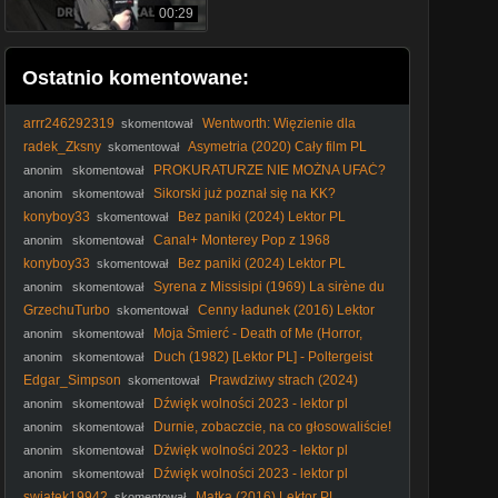
00:29
Ostatnio komentowane:
arrr246292319
Wentworth: Więzienie dla
skomentował
kobiet S04E12 Lektor PL
radek_Zksny
Asymetria (2020) Cały film PL
skomentował
PROKURATURZE NIE MOŻNA UFAĆ?
anonim
skomentował
Wojna o przecieki!
Sikorski już poznał się na KK?
anonim
skomentował
#Sikorski #kler #elita #polityka #KK #katolicyzm #kościół
konyboy33
Bez paniki (2024) Lektor PL
skomentował
Canal+ Monterey Pop z 1968
anonim
skomentował
roku(emisja 7 kwietnia 2001 roku)
konyboy33
Bez paniki (2024) Lektor PL
skomentował
Syrena z Missisipi (1969) La sirène du
anonim
skomentował
Mississipi [1080p]
GrzechuTurbo
Cenny ładunek (2016) Lektor
skomentował
PL
Moja Śmierć - Death of Me (Horror,
anonim
skomentował
2020) [napisy pl]
Duch (1982) [Lektor PL] - Poltergeist
anonim
skomentował
Edgar_Simpson
Prawdziwy strach (2024)
skomentował
Lektor PL
Dźwięk wolności 2023 - lektor pl
anonim
skomentował
Durnie, zobaczcie, na co głosowaliście!
anonim
skomentował
#Nawrocki #Batyr #protestanci #wybory2025 #polityka
Dźwięk wolności 2023 - lektor pl
anonim
skomentował
Dźwięk wolności 2023 - lektor pl
anonim
skomentował
swiatek19942
Matka (2016) Lektor PL
skomentował