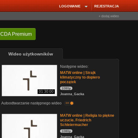
LOGOWANIE
REJESTRACJA
+ dodaj wideo
 CDA Premium
Wideo użytkowników
Następne wideo:
MATW online | Strajk
klimatyczny to dopiero
początek
1080p
01:30:00
Joanna_Gacka
Autoodtwarzanie następnego wideo
on
MATW online | Religia to piękne
uczucie. Friedrich
Schleiermacher
1080p
Joanna_Gacka