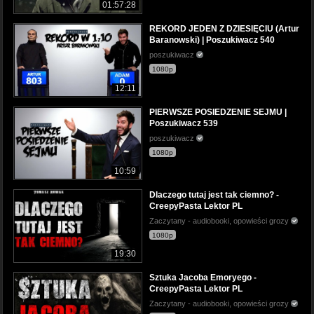
01:57:28
REKORD JEDEN Z DZIESIĘCIU (Artur
Baranowski) | Poszukiwacz 540
poszukiwacz
1080p
12:11
PIERWSZE POSIEDZENIE SEJMU |
Poszukiwacz 539
poszukiwacz
1080p
10:59
Dlaczego tutaj jest tak ciemno? -
CreepyPasta Lektor PL
Zaczytany - audiobooki, opowieści grozy
1080p
19:30
Sztuka Jacoba Emoryego -
CreepyPasta Lektor PL
Zaczytany - audiobooki, opowieści grozy