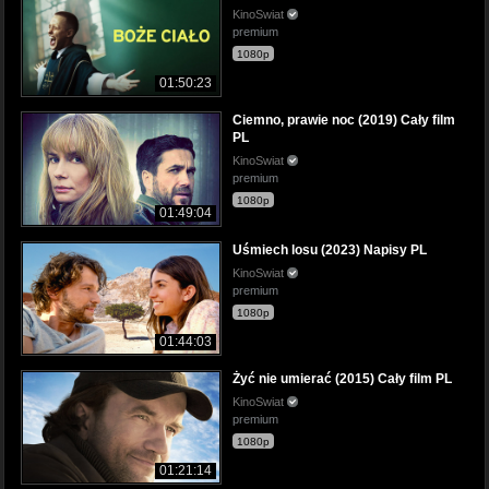
KinoSwiat
premium
1080p
01:50:23
Ciemno, prawie noc (2019) Cały film
PL
KinoSwiat
premium
1080p
01:49:04
Uśmiech losu (2023) Napisy PL
KinoSwiat
premium
1080p
01:44:03
Żyć nie umierać (2015) Cały film PL
KinoSwiat
premium
1080p
01:21:14