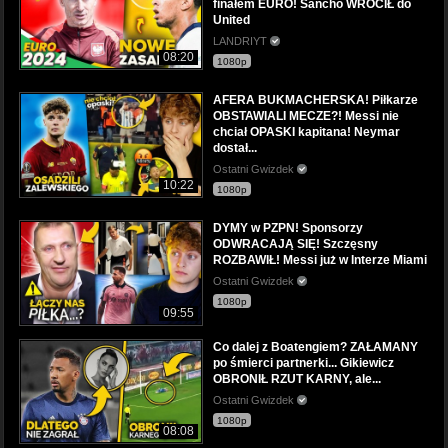
finałem EURO! Sancho WROCIŁ do
United
LANDRIYT
08:20
1080p
AFERA BUKMACHERSKA! Piłkarze
OBSTAWIALI MECZE?! Messi nie
chciał OPASKI kapitana! Neymar
dostał...
Ostatni Gwizdek
10:22
1080p
DYMY w PZPN! Sponsorzy
ODWRACAJĄ SIĘ! Szczęsny
ROZBAWIŁ! Messi już w Interze Miami
Ostatni Gwizdek
1080p
09:55
Co dalej z Boatengiem? ZAŁAMANY
po śmierci partnerki... Gikiewicz
OBRONIŁ RZUT KARNY, ale...
Ostatni Gwizdek
1080p
08:08