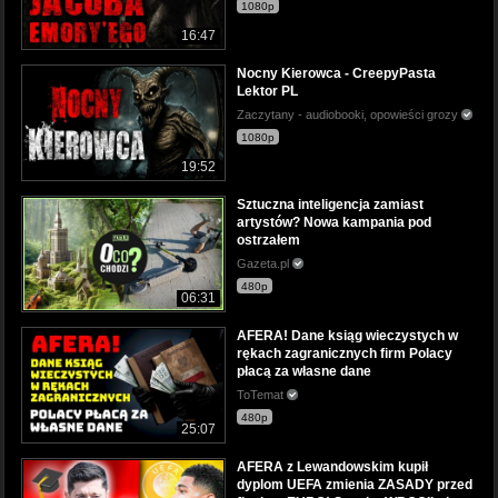
1080p
16:47
Nocny Kierowca - CreepyPasta
Lektor PL
Zaczytany - audiobooki, opowieści grozy
1080p
19:52
Sztuczna inteligencja zamiast
artystów? Nowa kampania pod
ostrzałem
Gazeta.pl
480p
06:31
AFERA! Dane ksiąg wieczystych w
rękach zagranicznych firm Polacy
płacą za własne dane
ToTemat
480p
25:07
AFERA z Lewandowskim kupił
dyplom UEFA zmienia ZASADY przed