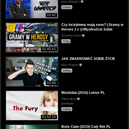
poszukiwacz
1080p
10:42
Czy lockdowny mają sens? | Gramy w
Heroes 3 z @Wyobraźcie Sobie
Szymon mówi
720p
01:40:41
JAK ZMARNOWAĆ SOBIE ŻYCIE
Max Krason
1080p
03:46
Mizofobia (2016) Lektor PL
Filmy Akcji
premium
1080p
01:52:15
Boże Ciało (2019) Cały film PL