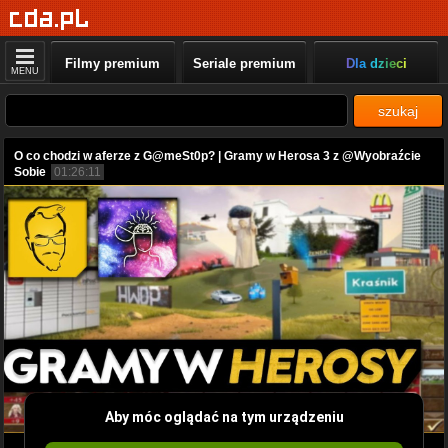
Filmy premium
Seriale premium
Dla dzieci
MENU
szukaj
O co chodzi w aferze z G@meSt0p? | Gramy w Herosa 3 z @Wyobraźcie
Sobie
01:26:11
Aby móc oglądać na tym urządzeniu