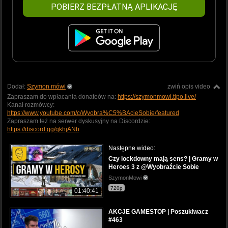
POBIERZ BEZPŁATNĄ APLIKACJĘ
Dodał:
Szymon mówi
zwiń opis video
Zapraszam do wpłacania donateów na:
https://szymonmowi.tipo.live/
Kanał rozmówcy:
https://www.youtube.com/c/Wyobra%C5%BAcieSobie/featured
Zapraszam też na serwer dyskusyjny na Discordzie:
https://discord.gg/qkhjANb
Następne wideo:
Czy lockdowny mają sens? | Gramy w
Heroes 3 z @Wyobraźcie Sobie
SzymonMowi
720p
01:40:41
AKCJE GAMESTOP | Poszukiwacz
#463