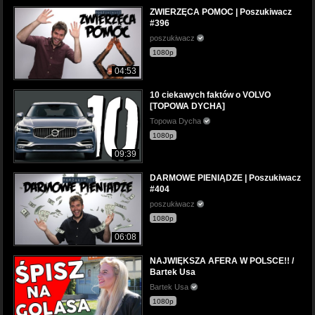
ZWIERZĘCA POMOC | Poszukiwacz
#396
poszukiwacz
1080p
04:53
10 ciekawych faktów o VOLVO
[TOPOWA DYCHA]
Topowa Dycha
1080p
09:39
DARMOWE PIENIĄDZE | Poszukiwacz
#404
poszukiwacz
1080p
06:08
NAJWIĘKSZA AFERA W POLSCE!! /
Bartek Usa
Bartek Usa
1080p