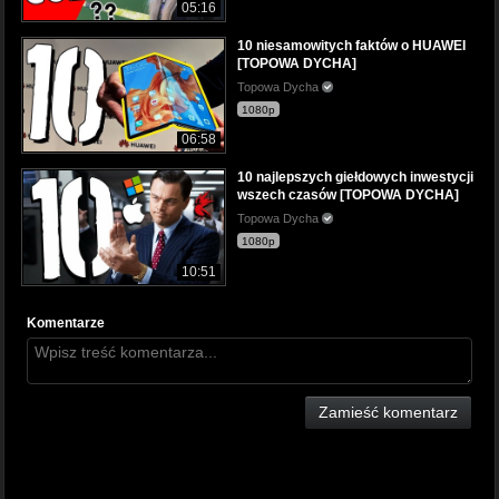
05:16
10 niesamowitych faktów o HUAWEI
[TOPOWA DYCHA]
Topowa Dycha
1080p
06:58
10 najlepszych giełdowych inwestycji
wszech czasów [TOPOWA DYCHA]
Topowa Dycha
1080p
10:51
Komentarze
Zamieść komentarz