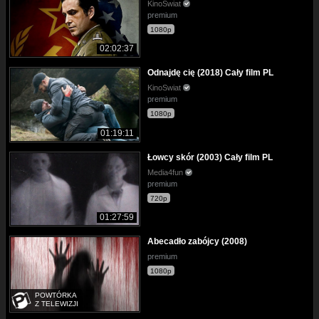
KinoSwiat
premium
1080p
02:02:37
Odnajdę cię (2018) Cały film PL
KinoSwiat
premium
1080p
01:19:11
Łowcy skór (2003) Cały film PL
Media4fun
premium
720p
01:27:59
Abecadło zabójcy (2008)
premium
1080p
POWTÓRKA
Z TELEWIZJI