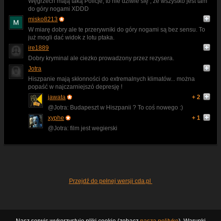
Węgrzech mają taką Policje, to nie dziwie się , że wszystko jest tam
do góry nogami XDDD
misko8213
W miarę dobry ale te przerywniki do góry nogami są bez sensu. To
już mogli dać widok z lotu ptaka.
ire1889
Dobry kryminal ale ciezko prowadzony przez rezysera.
Jotra
Hiszpanie mają skłonności do extremalnych klimatów... można
popaść w najczarniejszó depresję !
jawata
+ 2
@Jotra: Budapeszt w Hiszpanii ? To coś nowego :)
xyphe
+ 1
@Jotra: film jest wegierski
Przejdź do pełnej wersji cda.pl
Nasz serwis wykorzystuje pliki cookie (zobacz
naszą politykę
). Warunki