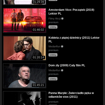
01:29:39
Amsterdam Vice: Początek (2019)
Lektor PL
Filmy Akcji
premium
1080p
01:46:02
Kobieta z piątej dzielnicy (2011) Lektor
PL
Media4fun
premium
1080p
01:20:14
Dom zły (2009) Cały film PL
Media4fun
premium
1080p
01:45:21
Panna Marple: Zwierciadło pęka w
odłamków stos (2011)
premium