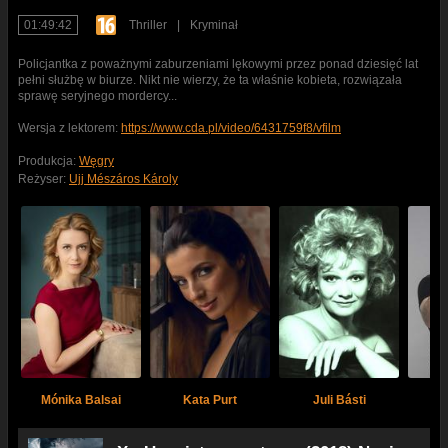
01:49:42
Thriller
|
Kryminał
Policjantka z poważnymi zaburzeniami lękowymi przez ponad dziesięć lat
pełni służbę w biurze. Nikt nie wierzy, że ta właśnie kobieta, rozwiązała
sprawę seryjnego mordercy...
Wersja z lektorem:
https://www.cda.pl/video/6431759f8/vfilm
Produkcja:
Węgry
Reżyser:
Ujj Mészáros Károly
Mónika Balsai
Kata Purt
Juli Básti
Sz