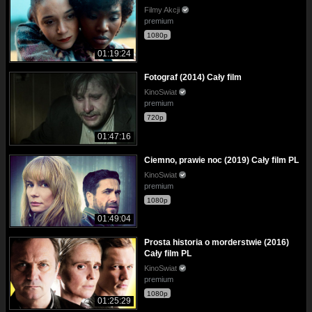
Filmy Akcji
premium
1080p
01:19:24
Fotograf (2014) Cały film
KinoSwiat
premium
720p
01:47:16
Ciemno, prawie noc (2019) Cały film PL
KinoSwiat
premium
1080p
01:49:04
Prosta historia o morderstwie (2016)
Cały film PL
KinoSwiat
premium
1080p
01:25:29