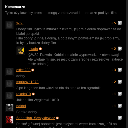
Komentarze
Tylko użytkownicy premium mogą zamieszczać komentarze pod tym filmem
WSJ
+ 5
Dobry film. Tylko ta mimoza z lękami, jej gra aktorka doprowadza do
białej gorączki.
Film dobry. Z inną aktorką, albo z innym pomysłem na jej problemy,
to byłby bardzo dobry film.
jawata
+ 2
@WSJ: Prawda. Kobieta totalnie wyprowadza z równowagi.
Ale wydaje mi się, że jest to zamierzone i reżyserowi i aktorce
to się udało ;)
office288
+ 3
dobry
mariuszb1978
+ 2
A po kiego ten tam wlazl za nia do srodka ten ogrodnik
rokoko10
+ 1
Jak na film Węgierski 10/10
naidol
+ 1
Bardzo dobry.
Sebastian_Wyrzykiewicz
Postać głównej bohaterki jest miejscami wręcz komiczna, jeśli na