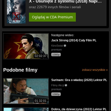
X - Usunięte z systemu (2018) Napisy
PL
oraz 22679 innych filmów i seriali
Oglądaj w CDA Premium
Następne wideo:
Jack Strong (2014) Cały Film PL
KinoSwiat
premium
1080p
02:02:37
Podobne filmy
zobacz wszystkie »
Surinam: Gra o władzę (2020) Lektor PL
Filmy Akcji
premium
1080p
01:32:01
Dobra, zła dziewczyna (2022) Lektor PL