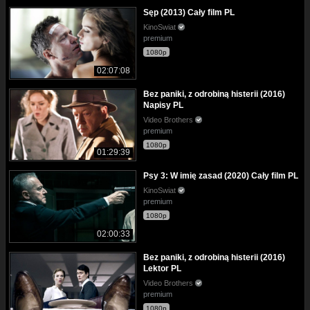
Sęp (2013) Cały film PL
KinoSwiat
premium
1080p
02:07:08
Bez paniki, z odrobiną histerii (2016)
Napisy PL
Video Brothers
premium
1080p
01:29:39
Psy 3: W imię zasad (2020) Cały film PL
KinoSwiat
premium
1080p
02:00:33
Bez paniki, z odrobiną histerii (2016)
Lektor PL
Video Brothers
premium
1080p