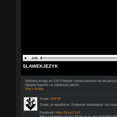
0:00
SLAWEKJEZYK
Odblokuj dostęp do 22679 filmów i seriali premium od oficjalnych
Oglądaj legalnie i w najlepszej jakości.
Włącz dostęp
Dodał:
iSAP3R
Dzięki, że wpadliście. Zostawcie subskrypcje i do zo
Facebook:
https://tiny.pl/7jvt5
Masz ciekawego shota? Wyślij go tu: wot.shoty@gmai