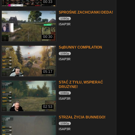
00:33
SPROŚNE ZACHCIANKI DEDA!
1080p
iSAP3R
00:30
SqBUNNY COMPILATION
1080p
iSAP3R
05:17
STAĆ Z TYŁU, WSPIERAĆ
DRUŻYNE!
1080p
iSAP3R
02:53
STRZAŁ ŻYCIA BUNNEGO!
1080p
iSAP3R