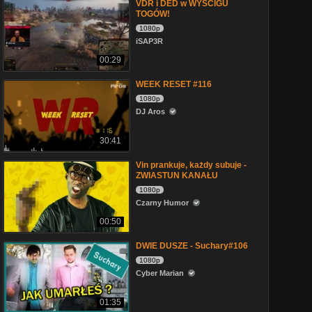
VDR i DED w WYŚCIGU
TOGÓW!
1080p
iSAP3R
00:29
WEEK RESET #116
1080p
DJ Aros
30:41
Vin prankuje, każdy subuje -
ZWIASTUN KANAŁU
1080p
Czarny Humor
00:50
DWIE DUSZE - Suchary#106
1080p
Cyber Marian
01:35