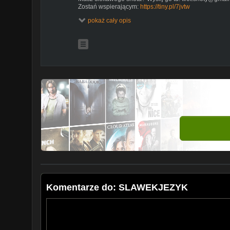
Zostań wspierającym:
https://tiny.pl/7jvtw
pokaż cały opis
Sławek Twitch:
https://www.twitch.tv/slawekjezyk
© Created by iSAP3R STUDIO
Komentarze do: SLAWEKJEZYK