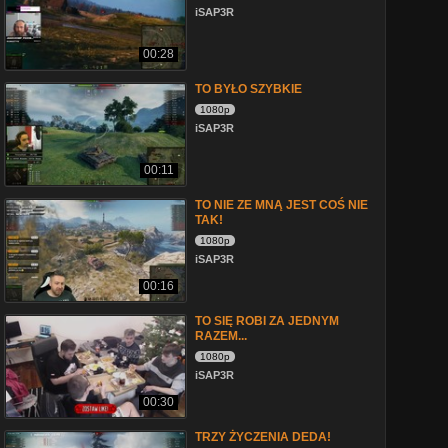
iSAP3R
00:28
TO BYŁO SZYBKIE
1080p
iSAP3R
00:11
TO NIE ZE MNĄ JEST COŚ NIE
TAK!
1080p
iSAP3R
00:16
TO SIĘ ROBI ZA JEDNYM
RAZEM...
1080p
iSAP3R
00:30
TRZY ŻYCZENIA DEDA!