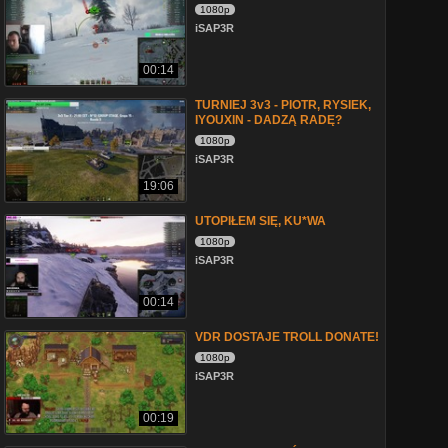
1080p
iSAP3R
00:14
TURNIEJ 3v3 - PIOTR, RYSIEK,
IYOUXIN - DADZĄ RADĘ?
1080p
iSAP3R
19:06
UTOPIŁEM SIĘ, KU*WA
1080p
iSAP3R
00:14
VDR DOSTAJE TROLL DONATE!
1080p
iSAP3R
00:19