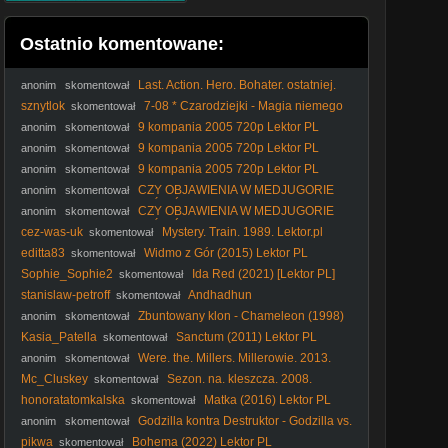
Ostatnio komentowane:
Last. Action. Hero. Bohater. ostatniej.
anonim
skomentował
akcji. 1993. Lektor.pl
sznytlok
7-08 * Czarodziejki - Magia niemego
skomentował
kina
9 kompania 2005 720p Lektor PL
anonim
skomentował
9 kompania 2005 720p Lektor PL
anonim
skomentował
9 kompania 2005 720p Lektor PL
anonim
skomentował
CZY OBJAWIENIA W MEDJUGORIE
anonim
skomentował
SĄ UZNANE PRZEZ KOŚCIÓŁ? Nie obejrzałeś całego, nie
CZY OBJAWIENIA W MEDJUGORIE
anonim
skomentował
komentuj.
SĄ UZNANE PRZEZ KOŚCIÓŁ? Nie obejrzałeś całego, nie
cez-was-uk
Mystery. Train. 1989. Lektor.pl
skomentował
komentuj.
editta83
Widmo z Gór (2015) Lektor PL
skomentował
Sophie_Sophie2
Ida Red (2021) [Lektor PL]
skomentował
stanislaw-petroff
Andhadhun
skomentował
Zbuntowany klon - Chameleon (1998)
anonim
skomentował
Lektor
Kasia_Patella
Sanctum (2011) Lektor PL
skomentował
Were. the. Millers. Millerowie. 2013.
anonim
skomentował
Lektor.pl
Mc_Cluskey
Sezon. na. kleszcza. 2008.
skomentował
Lektor.pl
honoratatomkalska
Matka (2016) Lektor PL
skomentował
Godzilla kontra Destruktor - Godzilla vs.
anonim
skomentował
Destoroyah (Horror, Sci-Fi, 1995) [Lektor PL]
pikwa
Bohema (2022) Lektor PL
skomentował