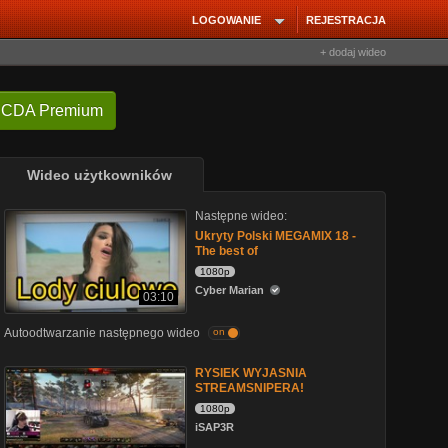
LOGOWANIE
REJESTRACJA
+ dodaj wideo
 CDA Premium
Wideo użytkowników
Następne wideo:
Ukryty Polski MEGAMIX 18 -
The best of
1080p
Cyber Marian
03:10
Autoodtwarzanie następnego wideo
on
RYSIEK WYJASNIA
STREAMSNIPERA!
1080p
iSAP3R