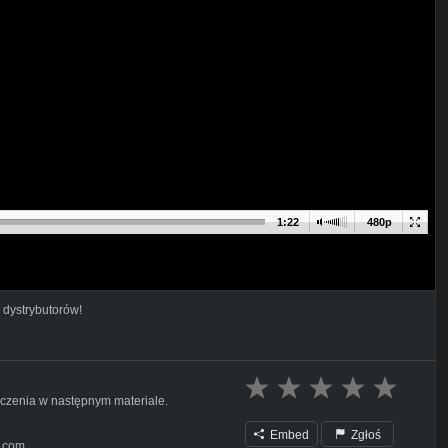
1:22
480p
 dystrybutorów!
baczenia w następnym materiale.
Embed
Zgłoś
l.com