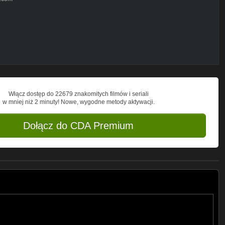
Włącz dostęp do 22679 znakomitych filmów i seriali
w mniej niż 2 minuty! Nowe, wygodne metody aktywacji.
Dołącz do CDA Premium