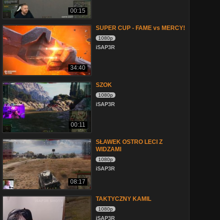
00:15
SUPER CUP - FAME vs MERCY!
1080p
iSAP3R
34:40
SZOK
1080p
iSAP3R
00:11
SŁAWEK OSTRO LECI Z
WIDZAMI
1080p
iSAP3R
08:17
TAKTYCZNY KAMIL
1080p
iSAP3R