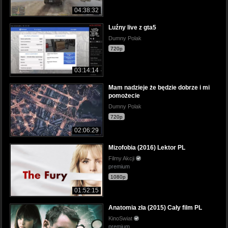
04:38:32
Luźny live z gta5
Dumny Polak
720p
03:14:14
Mam nadzieje że będzie dobrze i mi
pomożecie
Dumny Polak
720p
02:06:29
Mizofobia (2016) Lektor PL
Filmy Akcji
premium
1080p
01:52:15
Anatomia zła (2015) Cały film PL
KinoSwiat
premium