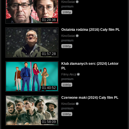
KinoSwiat
premium
1080p
01:28:36
Ostatnia rodzina (2016) Cały film PL
KinoSwiat
premium
1080p
01:57:28
Klub złamanych serc (2024) Lektor
PL
Filmy Akcji
premium
1080p
01:40:52
Czerwone maki (2024) Cały film PL
KinoSwiat
premium
1080p
01:58:09