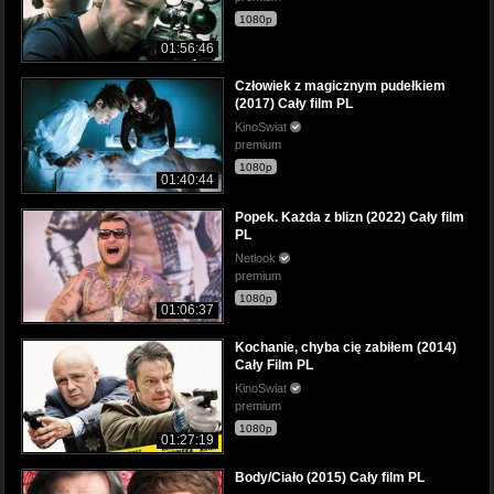
1080p
01:56:46
Człowiek z magicznym pudełkiem
(2017) Cały film PL
KinoSwiat
premium
1080p
01:40:44
Popek. Każda z blizn (2022) Cały film
PL
Netlook
premium
1080p
01:06:37
Kochanie, chyba cię zabiłem (2014)
Cały Film PL
KinoSwiat
premium
1080p
01:27:19
Body/Ciało (2015) Cały film PL