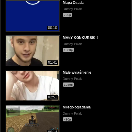
Mapa Osada
Dumny Polak
720p
00:10
MAŁY KONKURSIK!!
Dumny Polak
1080p
01:41
Małe wyjaśnienie
Dumny Polak
1080p
02:51
Miłego oglądania
Dumny Polak
480p