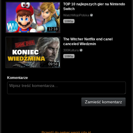
TOP 10 najlepszych gier na Nintendo
Switch
WatchMojoPolska
1080p
12:18
The Witcher Netflix end canel
canceled Wiedzmin
300Kultura
1080p
09:58
Komentarze
Zamieść komentarz
Przejdź do pełnej wersji cda.pl