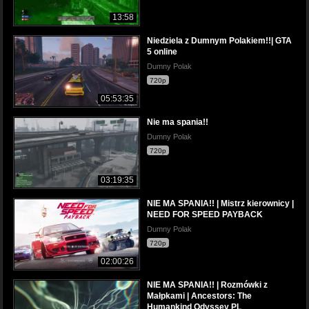
13:58
Niedziela z Dumnym Polakiem!!| GTA
5 online
Dumny Polak
720p
05:53:35
Nie ma spania!!
Dumny Polak
720p
03:19:35
NIE MA SPANIA!! | Mistrz kierownicy |
NEED FOR SPEED PAYBACK
Dumny Polak
720p
02:00:26
NIE MA SPANIA!! | Rozmówki z
Małpkami | Ancestors: The
Humankind Odyssey PL