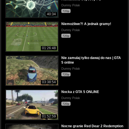
Dumny Polak
720p
40:34
Niemożliwe?! A jednak gramy!
Dumny Polak
720p
01:26:48
Nie zamulaj tylko dawaj do nas | GTA
5 online
Dumny Polak
720p
03:38:54
Nocka z GTA 5 ONLINE
Dumny Polak
720p
01:52:59
Nocne granie Red Dear 2 Redemption