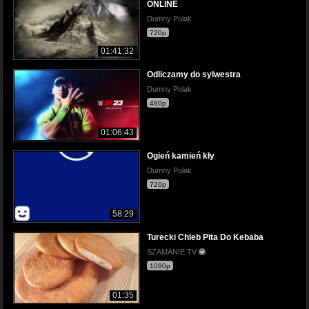
ONLINE
Dumny Polak
720p
01:41:32
Odliczamy do sylwestra
Dumny Polak
480p
01:06:43
Ogień kamień kły
Dumny Polak
720p
58:29
Turecki Chleb Pita Do Kebaba
SZAMANIE.TV
1080p
01:35