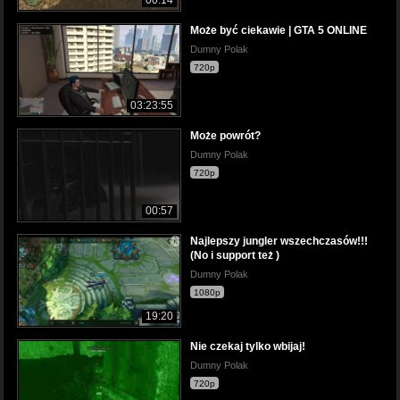
00:14
Może być ciekawie | GTA 5 ONLINE
Dumny Polak
720p
03:23:55
Może powrót?
Dumny Polak
720p
00:57
Najlepszy jungler wszechczasów!!!
(No i support też )
Dumny Polak
1080p
19:20
Nie czekaj tylko wbijaj!
Dumny Polak
720p