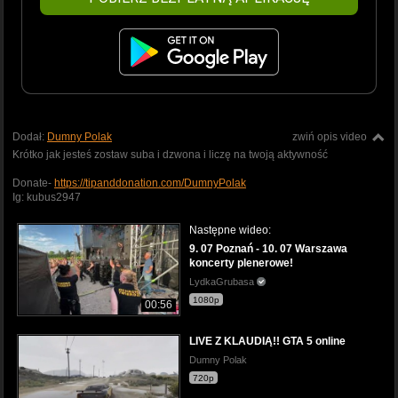
Dodał:
Dumny Polak
zwiń opis video
Krótko jak jesteś zostaw suba i dzwona i liczę na twoją aktywność
Donate-
https://tipanddonation.com/DumnyPolak
Ig: kubus2947
Następne wideo:
9. 07 Poznań - 10. 07 Warszawa
koncerty plenerowe!
LydkaGrubasa
1080p
00:56
LIVE Z KLAUDIĄ!! GTA 5 online
Dumny Polak
720p