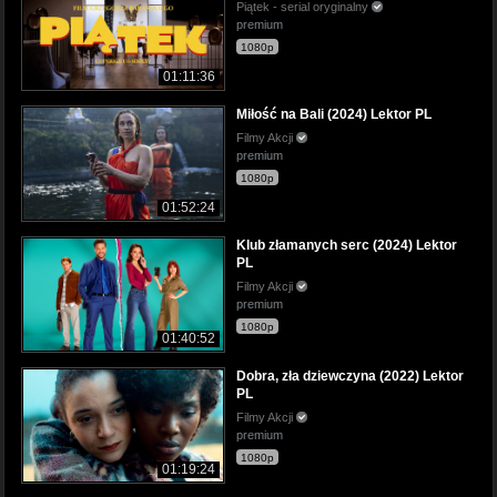
Piątek - serial oryginalny
premium
1080p
01:11:36
Miłość na Bali (2024) Lektor PL
Filmy Akcji
premium
1080p
01:52:24
Klub złamanych serc (2024) Lektor
PL
Filmy Akcji
premium
1080p
01:40:52
Dobra, zła dziewczyna (2022) Lektor
PL
Filmy Akcji
premium
1080p
01:19:24