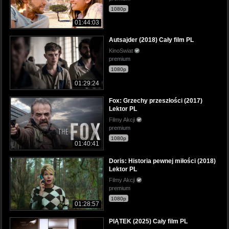
1080p
01:44:03
Autsajder (2018) Cały film PL
KinoSwiat
premium
1080p
01:29:24
Fox: Grzechy przeszłości (2017)
Lektor PL
Filmy Akcji
premium
1080p
01:40:41
Doris: Historia pewnej miłości (2018)
Lektor PL
Filmy Akcji
premium
1080p
01:28:57
PIĄTEK (2025) Cały film PL