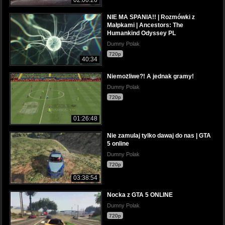
02:00:26
NIE MA SPANIA!! | Rozmówki z
Małpkami | Ancestors: The
Humankind Odyssey PL
Dumny Polak
720p
40:34
Niemożliwe?! A jednak gramy!
Dumny Polak
720p
01:26:48
Nie zamulaj tylko dawaj do nas | GTA
5 online
Dumny Polak
720p
03:38:54
Nocka z GTA 5 ONLINE
Dumny Polak
720p