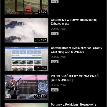
480p
37:00
Ostatni live w starym mieszkaniu|
Zabawa w gta
Dumny Polak
720p
02:05:05
Ostatni stream i Mała przerwa| Gramy
Całą Noc| GTA 5 ONLINE
Dumny Polak
720p
03:10:57
PO CO SPAĆ KIEDY MOZNA GRAĆ!!
[GTA 5 ONLINE ]
Dumny Polak
720p
04:01:04
Poranek z Polakiem | Rozmówki z