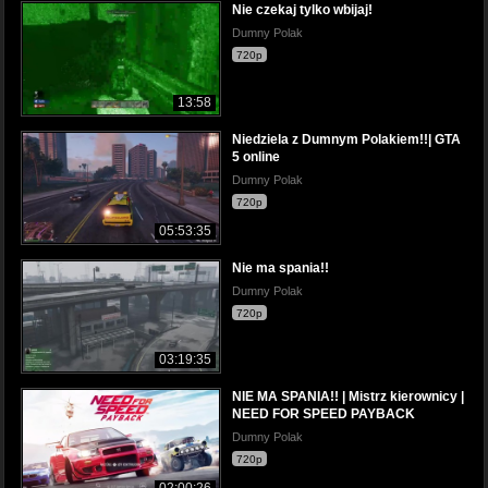
Nie czekaj tylko wbijaj!
Dumny Polak
720p
13:58
Niedziela z Dumnym Polakiem!!| GTA
5 online
Dumny Polak
720p
05:53:35
Nie ma spania!!
Dumny Polak
720p
03:19:35
NIE MA SPANIA!! | Mistrz kierownicy |
NEED FOR SPEED PAYBACK
Dumny Polak
720p