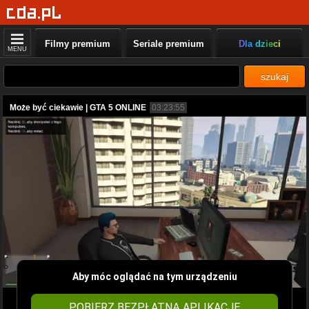
Filmy premium
Seriale premium
Dla dzieci
MENU
szukaj
Może być ciekawie | GTA 5 ONLINE
03:23:55
Aby móc oglądać na tym urządzeniu
POBIERZ BEZPŁATNĄ APLIKACJĘ