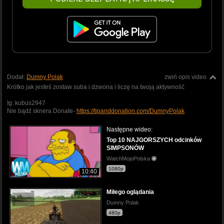
Dodał:
Dumny Polak
zwiń opis video
Krótko jak jesteś zostaw suba i dzwona i liczę na twoją aktywność
Ig: kubus2947
Nie bądź sknera Donate-
https://tipanddonation.com/DumnyPolak
Następne wideo:
Top 10 NAJGORSZYCH odcinków
SIMPSONÓW
WatchMojoPolska
1080p
10:40
Miłego oglądania
Dumny Polak
480p