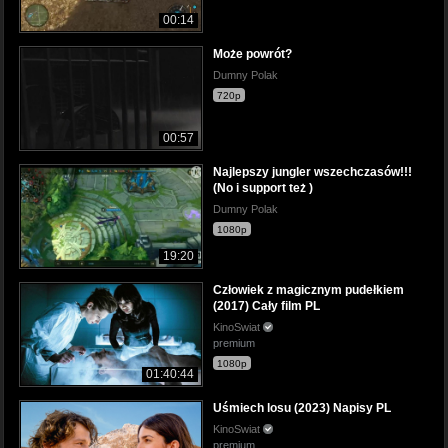
00:14
Może powrót?
Dumny Polak
720p
00:57
Najlepszy jungler wszechczasów!!!
(No i support też )
Dumny Polak
1080p
19:20
Człowiek z magicznym pudełkiem
(2017) Cały film PL
KinoSwiat
premium
1080p
01:40:44
Uśmiech losu (2023) Napisy PL
KinoSwiat
premium