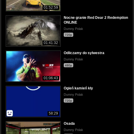
01:52:59
Nocne granie Red Dear 2 Redemption
ONLINE
Dumny Polak
720p
01:41:32
Odliczamy do sylwestra
Dumny Polak
480p
01:06:43
Ogień kamień kły
Dumny Polak
720p
58:29
Osada
Dumny Polak