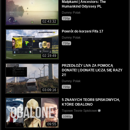
Małpkami | Ancestors: The
Humankind Odyssey PL
Dumny Polak
720p
02:43:32
Powrót do korzeni Fifa 17
Dumny Polak
720p
02:19:49
PRZEDŁOŻY LIVA ZA POMOCĄ
DONATE! | DONATE LICZĄ SIĘ RAZY
2!!
Dumny Polak
720p
03:09:16
5 ZNANYCH TEORII SPISKOWYCH,
KTÓRE OBALONO
Topowe Teorie Spiskowe
1080p
09:55