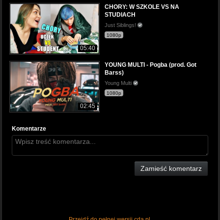
CHORY: W SZKOLE VS NA
STUDIACH
Just Siblings!
1080p
05:40
YOUNG MULTI - Pogba (prod. Got
Barss)
Young Multi
1080p
02:45
Komentarze
Zamieść komentarz
Przejdź do pełnej wersji cda.pl