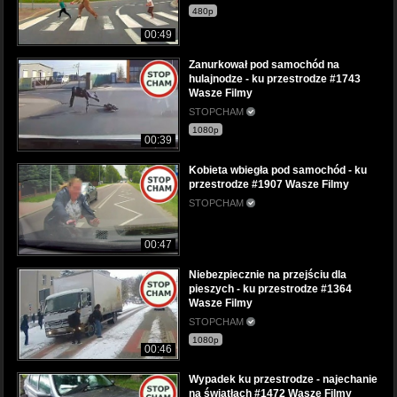
480p
00:49
Zanurkował pod samochód na
hulajnodze - ku przestrodze #1743
Wasze Filmy
STOPCHAM
1080p
00:39
Kobieta wbiegła pod samochód - ku
przestrodze #1907 Wasze Filmy
STOPCHAM
00:47
Niebezpiecznie na przejściu dla
pieszych - ku przestrodze #1364
Wasze Filmy
STOPCHAM
1080p
00:46
Wypadek ku przestrodze - najechanie
na światłach #1472 Wasze Filmy