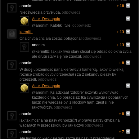
anonim
+ 18
Niedźwiedzia przysługa.
odpowiedz
Artur_Dyskopata
@anonim: Katolik i tyle.
odpowiedz
kermitttt
+ 13
Ona chyba chciała zostać potrącona!
odpowiedz
anonim
+ 13
@kermitttt: Tak jak twój stary chciał cię oddać do okna życia
ale drugi stary się nie zgodził.
odpowiedz
anonim
+ 8
W dupę uprzejmosć pana kierowcy z kamerką, jakby to wielką
różnicę zrobiło gdyby przejechał i za 2 sekundy pieszy by
przeszedł.
odpowiedz
Artur_Dyskopata
@anonim: Ksiadzkaal "zdobre" uczynki wykonywac
kazdego dnia. Co poradzisz; tka cywilizacja ( poparanych
ludzi) nie wiedzae pyl z klockow ham. zjest silnie
rakotwórczy.
odpowiedz
anonim
+ 8
jak tak można na pasy wchodzić?! w prawo patrzy chyba na
wagarach w przedszkolu był jak uczyli
odpowiedz
anonim
+ 7
Ale ludzie od kiedy sie wpuszcza na pasy z przeciwleglej