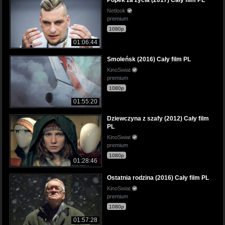
Netlook
premium
1080p
01:06:44
Smoleńsk (2016) Cały film PL
KinoSwiat
premium
1080p
01:55:20
Dziewczyna z szafy (2012) Cały film
PL
KinoSwiat
premium
1080p
01:28:46
Ostatnia rodzina (2016) Cały film PL
KinoSwiat
premium
1080p
01:57:28