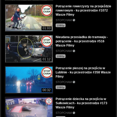
Potrącenie rowerzysty na przejeździe
rowerowym - ku przestrodze #1072
Wasze Filmy
STOPCHAM
1080p
01:03
Nieudana przesiadka do tramwaju -
potrącenie - ku przestrodze #516
Wasze Filmy
STOPCHAM
1080p
01:12
Potrącenie pieszej na przejściu w
Lublinie - ku przestrodze #358 Wasze
Filmy
STOPCHAM
1080p
00:32
Potrącenie dziecka na przejściu w
Sułkowicach - ku przestrodze #173
Wasze Filmy
STOPCHAM