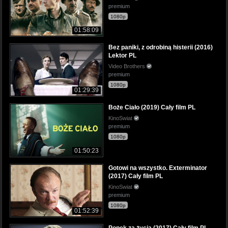
premium
1080p
01:58:09
Bez paniki, z odrobiną histerii (2016)
Lektor PL
Video Brothers
premium
1080p
01:29:39
Boże Ciało (2019) Cały film PL
KinoSwiat
premium
1080p
01:50:23
Gotowi na wszystko. Exterminator
(2017) Cały film PL
KinoSwiat
premium
1080p
01:52:39
Popek za życia (2017) Cały film PL