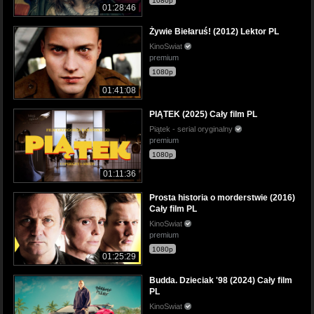
1080p
01:28:46
Żywie Biełaruś! (2012) Lektor PL
KinoSwiat
premium
1080p
01:41:08
PIĄTEK (2025) Cały film PL
Piątek - serial oryginalny
premium
1080p
01:11:36
Prosta historia o morderstwie (2016)
Cały film PL
KinoSwiat
premium
1080p
01:25:29
Budda. Dzieciak '98 (2024) Cały film
PL
KinoSwiat