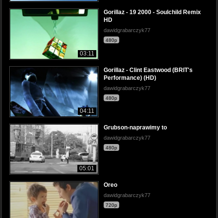
Gorillaz - 19 2000 - Soulchild Remix
HD
dawidgrabarczyk77
480p
03:11
Gorillaz - Clint Eastwood (BRIT's
Performance) (HD)
dawidgrabarczyk77
480p
04:11
Grubson-naprawimy to
dawidgrabarczyk77
480p
05:01
Oreo
dawidgrabarczyk77
720p