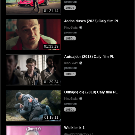
premium
1080p
01:21:14
Jedna dusza (2023) Cały film PL
KinoSwiat
premium
1080p
01:33:19
Autsajder (2018) Cały film PL
KinoSwiat
premium
1080p
01:29:24
Odnajdę cię (2018) Cały film PL
KinoSwiat
premium
1080p
01:19:11
Wielki mix 1
dawidgrabarczyk77