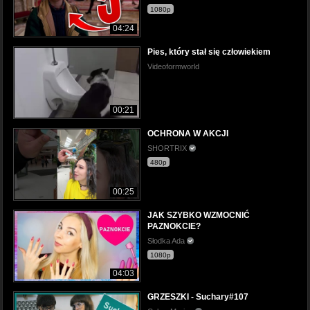
1080p
04:24
Pies, który stał się człowiekiem
Videoformworld
00:21
OCHRONA W AKCJI
SHORTRIX
480p
00:25
JAK SZYBKO WZMOCNIĆ
PAZNOKCIE?
Słodka Ada
1080p
04:03
GRZESZKI - Suchary#107