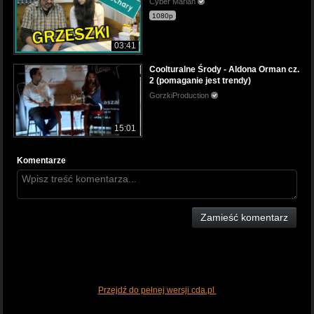
Cyber Marian
1080p
03:41
Coolturalne Środy - Aldona Orman cz.
2 (pomaganie jest trendy)
GorzkiProduction
15:01
Komentarze
Zamieść komentarz
Przejdź do pełnej wersji cda.pl