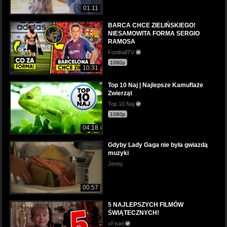
01:11
BARCA CHCE ZIELIŃSKIEGO!
NIESAMOWITA FORMA SERGIO
RAMOSA
FootballTV
1080p
10:31
Top 10 Naj | Najlepsze Kamuflaże
Zwierząt
Top 10 Naj
1080p
04:18
Gdyby Lady Gaga nie była gwiazdą
muzyki
Jenny
00:57
5 NAJLEPSZYCH FILMÓW
ŚWIĄTECZNYCH!
xFisiel