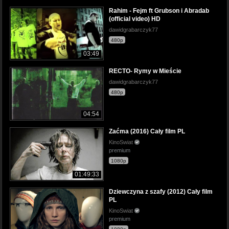
Rahim - Fejm ft Grubson i Abradab
(official video) HD
dawidgrabarczyk77
480p
03:49
RECTO- Rymy w Mieście
dawidgrabarczyk77
480p
04:54
Zaćma (2016) Cały film PL
KinoSwiat
premium
1080p
01:49:33
Dziewczyna z szafy (2012) Cały film
PL
KinoSwiat
premium