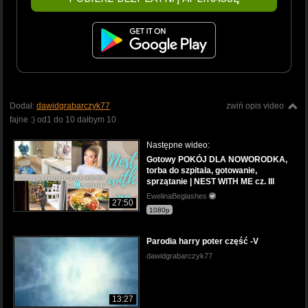
Dodał:
dawidgrabarczyk77
zwiń opis video
fajne :) od1 do 10 dałbym 10
Następne wideo:
Gotowy POKÓJ DLA NOWORODKA,
torba do szpitala, gotowanie,
sprzątanie | NEST WITH ME cz. IIl
EwelinaBeglashes
27:50
1080p
Parodia harry poter część -V
dawidgrabarczyk77
13:27