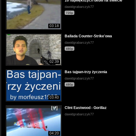
10 największych debili na swiecie
dawidgrabarczyk77
720p
03:18
Ballada Counter-Strike'owa
dawidgrabarczyk77
480p
02:39
Bas tajpan-trzy życzenia
dawidgrabarczyk77
480p
03:40
Clint Eastwood - Gorillaz
dawidgrabarczyk77
04:20