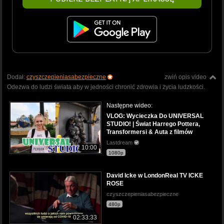
Dodał:
czyszczepieniasabezpieczne
zwiń opis video
Odezwa do ludzi świata aby w jedności chronić zdrowia i życia ludzkości.
Następne wideo:
VLOG: Wycieczka Do UNIVERSAL
STUDIO! | Świat Harrego Pottera,
Transformersi & Auta z filmów
Lastdream
10:00
1080p
David Icke w LondonReal TV ICKE
ROSE
czyszczepieniasabezpieczne
480p
02:33:33