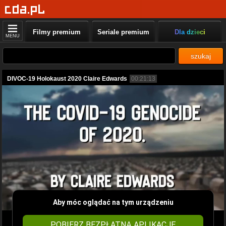
Filmy premium
Seriale premium
Dla dzieci
MENU
szukaj
DIVOC-19 Holokaust 2020 Claire Edwards
00:21:13
Aby móc oglądać na tym urządzeniu
POBIERZ BEZPŁATNĄ APLIKACJĘ