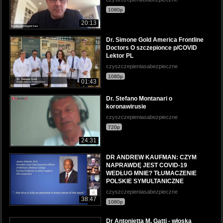
1080p
20:13
Dr. Simone Gold America Frontline
Doctors O szczepionce p/COVID
Lektor PL
czyszczepieniasabezpieczne
1080p
01:43
Dr. Stefano Montanari o
koronawirusie
czyszczepieniasabezpieczne
720p
24:31
DR ANDREW KAUFMAN: CZYM
NAPRAWDĘ JEST COVID-19
WEDŁUG MNIE? TŁUMACZENIE
POLSKIE SYMULTANICZNE
czyszczepieniasabezpieczne
38:47
1080p
Dr Antonietta M. Gatti - włoska