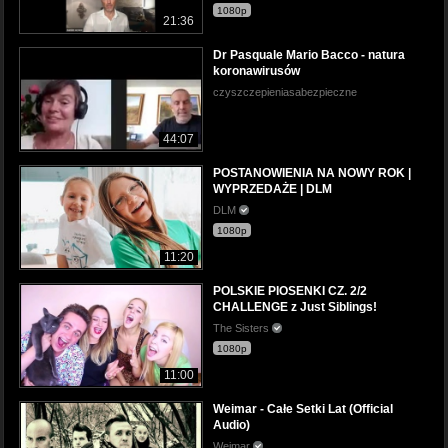
1080p
21:36
Dr Pasquale Mario Bacco - natura
koronawirusów
czyszczepieniasabezpieczne
44:07
POSTANOWIENIA NA NOWY ROK |
WYPRZEDAŻE | DLM
DLM
1080p
11:20
POLSKIE PIOSENKI CZ. 2/2
CHALLENGE z Just Siblings!
The Sisters
1080p
11:00
Weimar - Całe Setki Lat (Official
Audio)
Weimar