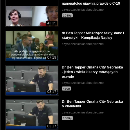
nanopatolog ujawnia prawdę o C-19
czyszczepieniasabezpieczne
1080p
43:25
dr Ben Tapper Miażdżące fakty, dane i
statystyki - Kompilacja Napisy
czyszczepieniasabezpieczne
07:19
Dr Ben Tapper Omaha City Nebraska
- jeden z wielu lekarzy mówiących
prawdę
czyszczepieniasabezpieczne
480p
03:17
Dr Ben Tapper Omaha City Nebraska
o Plandemii
czyszczepieniasabezpieczne
1080p
03:17