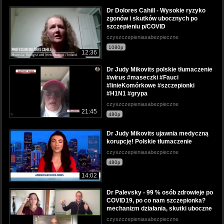
Dr Dolores Cahill - Wysokie ryzyko
zgonów i skutków ubocznych po
szczepieniu p/COVID
czyszczepieniasabezpieczne
1080p
12:36
Dr Judy Mikovits polskie tłumaczenie
#wirus #maseczki #Fauci
#linieKomórkowe #szczepionki
#H1N1 #grypa
czyszczepieniasabezpieczne
21:45
480p
Dr Judy Mikovits ujawnia medyczną
korupcję! Polskie tłumaczenie
czyszczepieniasabezpieczne
480p
14:02
Dr Palevsky - 99 % osób zdrowieje po
COVID19, po co nam szczepionka?
mechanizm działania, skutki uboczne
czyszczepieniasabezpieczne