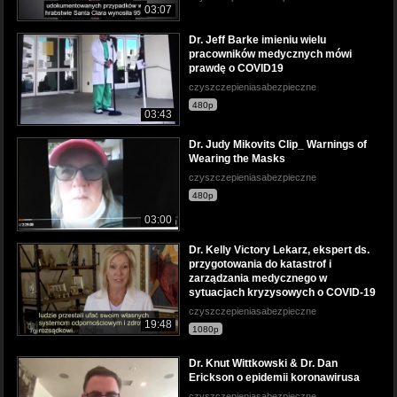
03:07
Dr. Jeff Barke imieniu wielu
pracowników medycznych mówi
prawdę o COVID19
czyszczepieniasabezpieczne
480p
03:43
Dr. Judy Mikovits Clip_ Warnings of
Wearing the Masks
czyszczepieniasabezpieczne
480p
03:00
Dr. Kelly Victory Lekarz, ekspert ds.
przygotowania do katastrof i
zarządzania medycznego w
sytuacjach kryzysowych o COVID-19
czyszczepieniasabezpieczne
19:48
1080p
Dr. Knut Wittkowski & Dr. Dan
Erickson o epidemii koronawirusa
czyszczepieniasabezpieczne