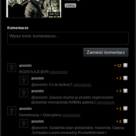
1080p
04:52
Komentarze
Zamieść komentarz
anonim
+ 12
ROZSYŁAJCIE!!!!!
odpowiedz
anonim
+ 3
@anonim: Co te bzdury?
odpowiedz
anonim
+ 3
@anonim: Zawsze można je przebić mądrościami
globalisty monopolisty KillBilla gatesa:)
odpowiedz
anonim
+ 1
Demokracja = Dyscyplina
odpowiedz
anonim
+ 2
@anonim: Szatański plan globalistów, masonów, Gatesa
,Schwaba a prym prowadzą Rockefellerowie i