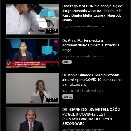
Dlaczego test PCR nie nadaje się do
diagnozowania wirusów - biochemik
Kary Banks Mullis Laureat Nagrody
Nobla
czyszczepieniasabezpieczne
17:28
Dr. Anna Martynowska o
koronawirusie: Epidemia strachu i
obłęd.
czyszczepieniasabezpieczne
480p
38:06
Dr. Annie Bukacek: Manipulowanie
aktami zgonu COVID 19 tłumaczenie
symultaniczne
czyszczepieniasabezpieczne
1080p
17:35
DR. IOANNIDIS: ŚMIERTELNOŚĆ Z
POWODU COVID-19 JEST
PORÓWNYWALNA DO GRYPY
SEZONOWEJ
czyszczepieniasabezpieczne