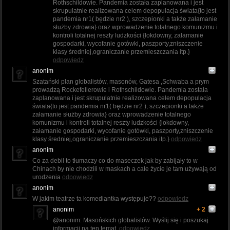
Rothschildowie. Pandemia została zaplanowana i jest
skrupulatnie realizowana celem depopulacja świata{to jest
pandemia nr1( będzie nr2 ), szczepionki a także załamanie
służby zdrowia} oraz wprowadzenie totalnego komunizmu i
kontroli totalnej reszty ludzkości {lokdowny, załamanie
gospodarki, wycofanie gotówki, paszporty,zniszczenie
klasy średniej,ograniczanie przemieszczania itp.}
odpowiedz
anonim
Szatański plan globalistów, masonów, Gatesa ,Schwaba a prym
prowadzą Rockefellerowie i Rothschildowie. Pandemia została
zaplanowana i jest skrupulatnie realizowana celem depopulacja
świata{to jest pandemia nr1( będzie nr2 ), szczepionki a także
załamanie służby zdrowia} oraz wprowadzenie totalnego
komunizmu i kontroli totalnej reszty ludzkości {lokdowny,
załamanie gospodarki, wycofanie gotówki, paszporty,zniszczenie
klasy średniej,ograniczanie przemieszczania itp.}
odpowiedz
anonim
Co za debil to tłumaczy co do maseczek jak by zabijały to w
Chinach by nie chodzili w maskach a całe życie je tam używają od
urodzenia
odpowiedz
anonim
W jakim teatrze ta komediantka występuje??
odpowiedz
anonim
+ 2
@anonim: Masońskich globalistów. Wyślij się i poszukaj
informacji na ten temat.
odpowiedz