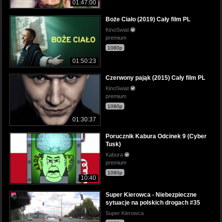
01:47:00
Boże Ciało (2019) Cały film PL
KinoSwiat
premium
1080p
01:50:23
Czerwony pająk (2015) Cały film PL
KinoSwiat
premium
1080p
01:30:37
Porucznik Kabura Odcinek 9 (Cyber
Tusk)
Kabura
premium
1080p
10:40
Super Kierowca - Niebezpieczne
sytuacje na polskich drogach #35
Super Kierowca