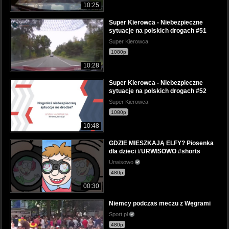
10:25
Super Kierowca - Niebezpieczne
sytuacje na polskich drogach #51
Super Kierowca
1080p
10:28
Super Kierowca - Niebezpieczne
sytuacje na polskich drogach #52
Super Kierowca
1080p
10:48
GDZIE MIESZKAJĄ ELFY? Piosenka
dla dzieci #URWISOWO #shorts
Urwisowo
480p
00:30
Niemcy podczas meczu z Węgrami
Sport.pl
480p