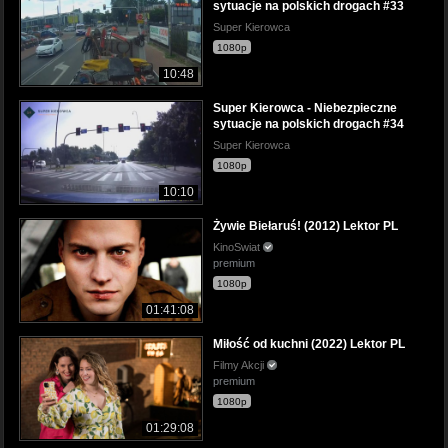
sytuacje na polskich drogach #33
Super Kierowca
1080p
10:48
Super Kierowca - Niebezpieczne
sytuacje na polskich drogach #34
Super Kierowca
1080p
10:10
Żywie Biełaruś! (2012) Lektor PL
KinoSwiat
premium
1080p
01:41:08
Miłość od kuchni (2022) Lektor PL
Filmy Akcji
premium
1080p
01:29:08