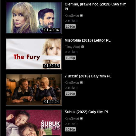
Ciemno, prawie noc (2019) Cały film
PL
KinoSwiat
premium
1080p
01:49:04
Mizofobia (2016) Lektor PL
Filmy Akcji
premium
1080p
01:52:15
7 uczuć (2018) Cały film PL
KinoSwiat
premium
1080p
01:52:24
Śubuk (2022) Cały film PL
KinoSwiat
premium
1080p