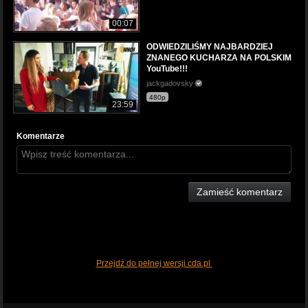
00:07
ODWIEDZILIŚMY NAJBARDZIEJ
ZNANEGO KUCHARZA NA POLSKIM
YouTube!!!
jackgadovsky
480p
23:59
Komentarze
Zamieść komentarz
Przejdź do pełnej wersji cda.pl