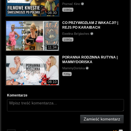
Poznać Kino
1080p
08:30
CO PRZYWIOZŁAM Z WAKACJI? |
REJS PO KARAIBACH
Ewelina Be'glashes
1080p
11:34
PORANNA RODZINNA RUTYNA |
MAMMYDORISKA
MammyDoriska
720p
08:10
Komentarze
Zamieść komentarz