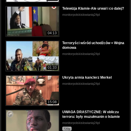
Telewizja Kłamie-Ale urwał i co dalej?
monitorpolskislowianiq24pl
04:13
Terroryści wśród uchodźców = Wojna
domowa
monitorpolskislowianiq24pl
01:33
Ukryta armia kanclerz Merkel
monitorpolskislowianiq24pl
15:08
UWAGA DRASTYCZNE: W obliczu
terroru: były muzułmanin o Islamie
monitorpolskislowianiq24pl
720p