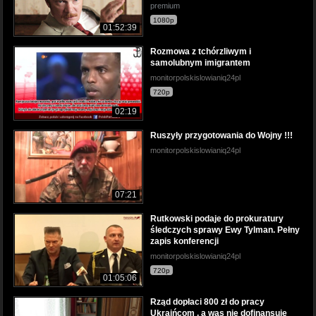
premium
1080p
01:52:39
Rozmowa z tchórzliwym i
samolubnym imigrantem
monitorpolskislowianiq24pl
720p
02:19
Ruszyły przygotowania do Wojny !!!
monitorpolskislowianiq24pl
07:21
Rutkowski podaje do prokuratury
śledczych sprawy Ewy Tylman. Pełny
zapis konferencji
monitorpolskislowianiq24pl
720p
01:05:06
Rząd dopłaci 800 zł do pracy
Ukraińcom , a was nie dofinansuje