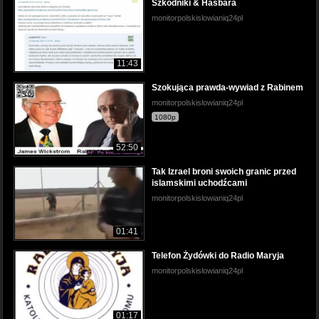
Szkodniki & Hasbara
monitorpolskislowianiq24pl
11:43
Szokująca prawda-wywiad z Rabinem
monitorpolskislowianiq24pl
1080p
52:50
Tak Izrael broni swoich granic przed
islamskimi uchodźcami
monitorpolskislowianiq24pl
01:41
Telefon Żydówki do Radio Maryja
monitorpolskislowianiq24pl
01:17