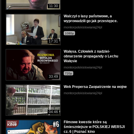
11:30
Walczył o lasy państwowe, a
wyprowadzili go jak przestępce.
monitorpolskislowianiq24pl
1080p
17:31
Wałęsa. Człowiek z nadziei-
obnarzenie propagandy o Lechu
Wałęsie
monitorpolskislowianiq24pl
720p
33:49
Wek Prepersa Zaopatrzenie na wojne
monitorpolskislowianiq24pl
04:46
Filmowe kwestie które są
śmieszniejsze w POLSKIEJ WERSJI
cz. 6 | Poznać kino