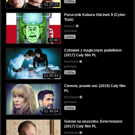
1080p
01:25:29
Porucznik Kabura Odcinek 9 (Cyber
Tusk)
Kabura
premium
1080p
10:40
Człowiek z magicznym pudełkiem
(2017) Cały film PL
KinoSwiat
premium
1080p
01:40:44
Ciemno, prawie noc (2019) Cały film
PL
KinoSwiat
premium
1080p
01:49:04
Gotowi na wszystko. Exterminator
(2017) Cały film PL
KinoSwiat