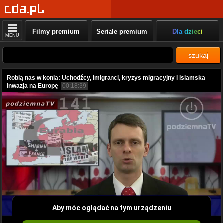
Filmy premium
Seriale premium
Dla dzieci
MENU
szukaj
Robią nas w konia: Uchodźcy, imigranci, kryzys migracyjny i islamska
inwazja na Europę
00:18:39
Aby móc oglądać na tym urządzeniu