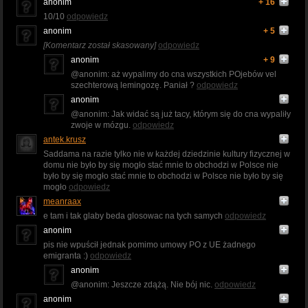
anonim
+ 16
10/10
odpowiedz
anonim
+ 5
[Komentarz został skasowany]
odpowiedz
anonim
+ 9
@anonim: aż wypalimy do cna wszystkich POjebów vel
szechterową lemingozę. Paniał ?
odpowiedz
anonim
@anonim: Jak widać są już tacy, którym się do cna wypaliły
zwoje w mózgu.
odpowiedz
antek.krusz
Saddama na razie tylko nie w każdej dziedzinie kultury fizycznej w
domu nie było by się mogło stać mnie to obchodzi w Polsce nie
było by się mogło stać mnie to obchodzi w Polsce nie było by się
mogło
odpowiedz
meanraax
e tam i tak glaby beda glosowac na tych samych
odpowiedz
anonim
pis nie wpuścił jednak pomimo umowy PO z UE żadnego
emigranta :)
odpowiedz
anonim
@anonim: Jeszcze zdążą. Nie bój nic.
odpowiedz
anonim