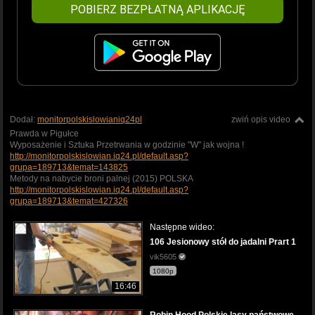
POBIERZ BEZPŁATNĄ APLIKACJĘ
Dodał:
monitorpolskislowianiq24pl
zwiń opis video
Prawda w Pigułce
Wyposażenie i Sztuka Przetrwania w godzinie "W" jak wojna !
http://monitorpolskislowian.iq24.pl/default.asp?
grupa=189713&temat=143825
Metody na nabycie broni palnej (2015) POLSKA
http://monitorpolskislowian.iq24.pl/default.asp?
grupa=189713&temat=427326
Następne wideo:
106 Jesionowy stół do jadalni Prart 1
vik5605
1080p
16:46
Robin Hood Polskie lasy państwowe