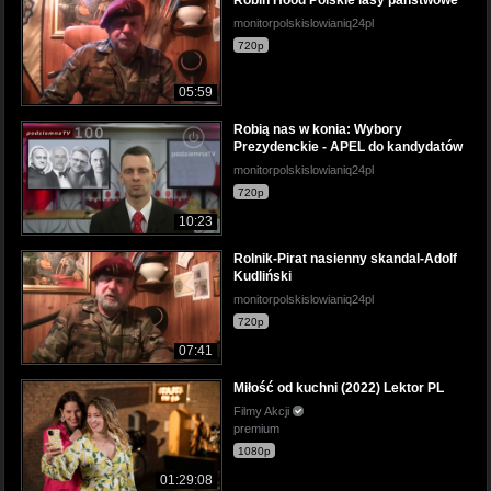
monitorpolskislowianiq24pl
720p
05:59
Robią nas w konia: Wybory
Prezydenckie - APEL do kandydatów
monitorpolskislowianiq24pl
720p
10:23
Rolnik-Pirat nasienny skandal-Adolf
Kudliński
monitorpolskislowianiq24pl
720p
07:41
Miłość od kuchni (2022) Lektor PL
Filmy Akcji
premium
1080p
01:29:08