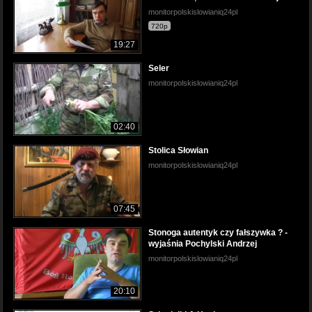
monitorpolskislowianiq24pl
720p
19:27
Seler
monitorpolskislowianiq24pl
02:40
Stolica Słowian
monitorpolskislowianiq24pl
07:45
Stonoga autentyk czy fałszywka ? -
wyjaśnia Pochylski Andrzej
monitorpolskislowianiq24pl
20:10