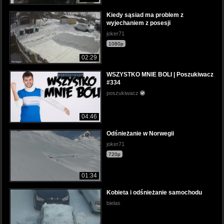
Kiedy sąsiad ma problem z
wyjechaniem z posesji
joker71
1080p
02:29
WSZYSTKO MNIE BOLI | Poszukiwacz
#334
poszukiwacz
04:46
Odśnieżanie w Norwegii
joker71
720p
01:34
Kobieta i odśnieżanie samochodu
bielas