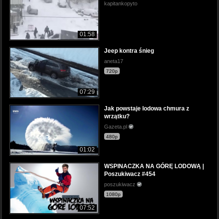
kapitankopyto
01:58
Jeep kontra śnieg
aneta17
720p
07:29
Jak powstaje lodowa chmura z
wrzątku?
Gazeta.pl
480p
01:02
WSPINACZKA NA GÓRĘ LODOWĄ |
Poszukiwacz #454
poszukiwacz
1080p
07:52