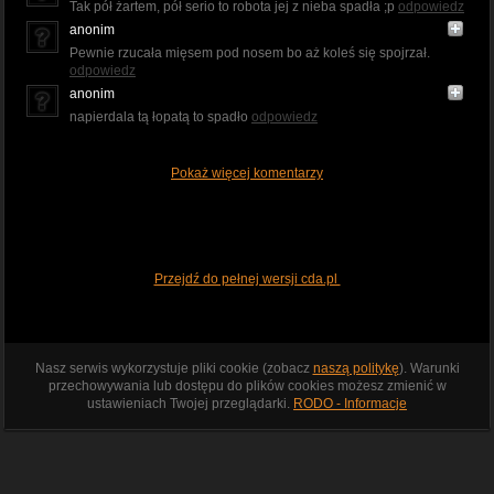
Tak pół żartem, pół serio to robota jej z nieba spadła ;p
odpowiedz
anonim
Pewnie rzucała mięsem pod nosem bo aż koleś się spojrzał.
odpowiedz
anonim
napierdala tą łopatą to spadło
odpowiedz
Pokaż więcej komentarzy
Przejdź do pełnej wersji cda.pl
Nasz serwis wykorzystuje pliki cookie (zobacz
naszą politykę
). Warunki
przechowywania lub dostępu do plików cookies możesz zmienić w
ustawieniach Twojej przeglądarki.
RODO - Informacje