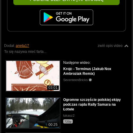
Dodał:
aneta17
zwiń opis video
To się nazywa mieć farta...
Następne wideo:
Krojc - Terminus (Jakub Nox
Ambroziak Remix)
SeventeenBricks
03:01
Ogromne szczęście polskiej ekipy
podczas rajdu Rally Samara na
Łotwie
lukasz2
720p
00:25