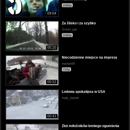
1080p
09:04
Za ślisko i za szybko
Green_pal
1080p
00:20
Niecodzienne miejsce na imprezę
marian99
720p
00:52
Lodowa apokalipsa w USA
maly_bartek
00:41
Zlot miłośników letniego ogumienia