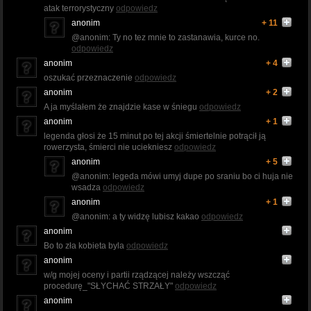
atak terrorystyczny
odpowiedz
anonim
+ 11
@anonim: Ty no tez mnie to zastanawia, kurce no.
odpowiedz
anonim
+ 4
oszukać przeznaczenie
odpowiedz
anonim
+ 2
A ja myślałem że znajdzie kase w śniegu
odpowiedz
anonim
+ 1
legenda głosi że 15 minut po tej akcji śmiertelnie potrącił ją
rowerzysta, śmierci nie uciekniesz
odpowiedz
anonim
+ 5
@anonim: legeda mówi umyj dupe po sraniu bo ci huja nie
wsadza
odpowiedz
anonim
+ 1
@anonim: a ty widzę lubisz kakao
odpowiedz
anonim
Bo to zła kobieta byla
odpowiedz
anonim
w/g mojej oceny i partii rządzącej należy wszcząć
procedurę_"SŁYCHAĆ STRZAŁY"
odpowiedz
anonim