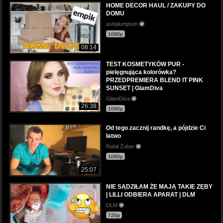
HOME DECOR HAUL / ZAKUPY DO
DOMU
ashplumplum
1080p
08:14
TEST KOSMETYKÓW PUR -
pielęgnująca kolorówka?
PRZEDPREMIERA BLEND IT PINK
SUNSET | GlamDiva
GlamDiva
26:38
1080p
Od tego zacznij randkę, a pójdzie Ci
łatwo
Rafał Żuber
1080p
25:07
NIE SĄDZIŁAM ŻE MAJĄ TAKIE ZĘBY
| LILLI ODBIERA APARAT | DLM
DLM
720p