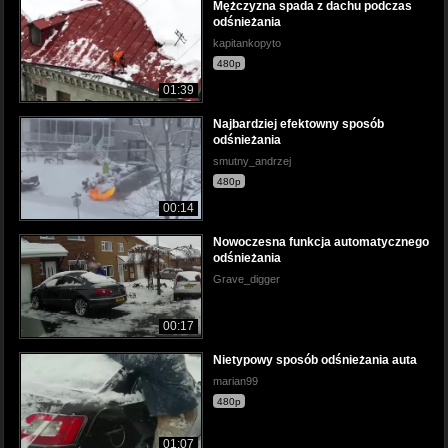
Mężczyzna spada z dachu podczas
odśnieżania
kapitankopyto
480p
01:39
Najbardziej efektowny sposób
odśnieżania
smutny_andrzej
480p
00:14
Nowoczesna funkcja automatycznego
odśnieżania
Grave_digger
00:17
Nietypowy sposób odśnieżania auta
marian99
480p
01:07