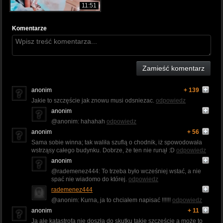
11:51
Komentarze
Zamieść komentarz
anonim
+ 139
Jakie to szczęście jak znowu musi odsniezac.
odpowiedz
anonim
@anonim: hahahah
odpowiedz
anonim
+ 56
Sama sobie winna; tak waliła szuflą o chodnik, iż spowodowała
wstrząsy całego budynku. Dobrze, że ten nie runął :D
odpowiedz
anonim
@rademenez444: To trzeba było wcześniej wstać, a nie
spać nie wiadomo do której.
odpowiedz
rademenez444
@anonim: Kurna, ja to chciałem napisać !!!!!!
odpowiedz
anonim
+ 11
Ja ale katastrofa nie doszła do skutku takie szczęście a może to