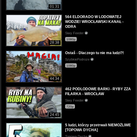
01:31
564 ELDORADO W LODOWATEJ
WODZIE! WROCŁAWSKI KANAŁ -
ODRA
Siwy Feeder
1080p
28:38
Ostaš - Dlaczego tu nie ma ludzi?!
SzybkiePodroze
1080p
44:34
462 PODLODOWE BARKI - RYBY ZZA
FILARKA - WROCŁAW
Siwy Feeder
720p
24:45
5 ludzi, którzy przetrwali NIEMOŻLIWE
[TOPOWA DYCHA]
Topowa Dycha