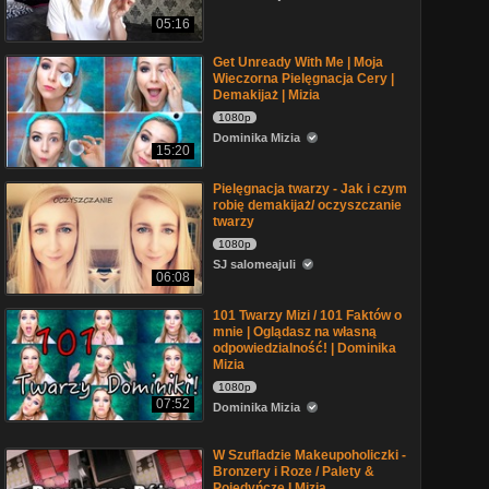
05:16
Get Unready With Me | Moja
Wieczorna Pielęgnacja Cery |
Demakijaż | Mizia
1080p
Dominika Mizia
15:20
Pielęgnacja twarzy - Jak i czym
robię demakijaż/ oczyszczanie
twarzy
1080p
SJ salomeajuli
06:08
101 Twarzy Mizi / 101 Faktów o
mnie | Oglądasz na własną
odpowiedzialność! | Dominika
Mizia
1080p
07:52
Dominika Mizia
W Szufladzie Makeupoholiczki -
Bronzery i Roze / Palety &
Pojedyńcze I Mizia