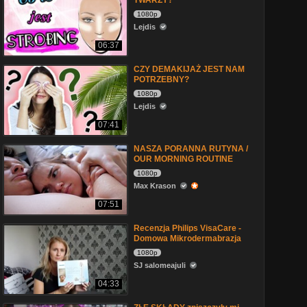
TWARZY?
1080p
Lejdis
06:37
CZY DEMAKIJAŻ JEST NAM
POTRZEBNY?
1080p
Lejdis
07:41
NASZA PORANNA RUTYNA /
OUR MORNING ROUTINE
1080p
Max Krason
07:51
Recenzja Philips VisaCare -
Domowa Mikrodermabrazja
1080p
SJ salomeajuli
04:33