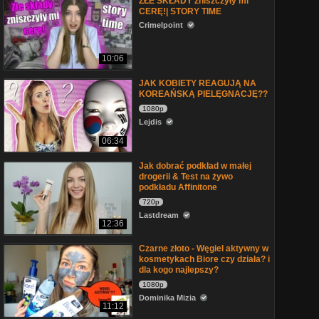
ZŁE SKŁADY zniszczyły mi
CERĘ!| STORY TIME
Crimelpoint
10:06
JAK KOBIETY REAGUJĄ NA
KOREAŃSKĄ PIELĘGNACJĘ??
1080p
Lejdis
06:34
Jak dobrać podkład w małej
drogerii & Test na żywo
podkładu Affinitone
720p
Lastdream
12:36
Czarne złoto - Węgiel aktywny w
kosmetykach Biore czy działa? i
dla kogo najlepszy?
1080p
Dominika Mizia
11:12