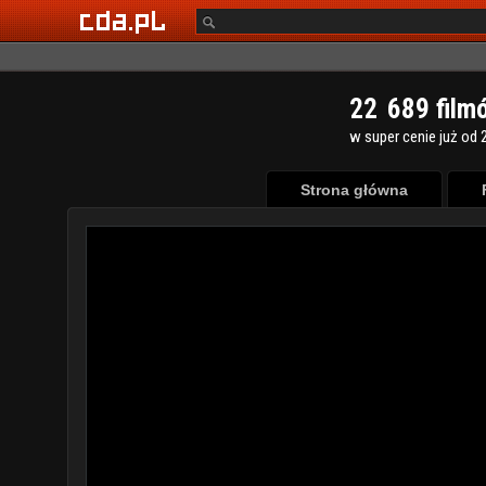
2
2
6
8
9
film
w super cenie już od 2
Strona główna