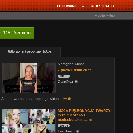
LOGOWANIE
REJESTRACJA
+ dodaj wideo
 CDA Premium
Wideo użytkowników
Następne wideo:
7 października 2025
1080p
GlamDiva
00:05
Autoodtwarzanie następnego wideo
on
MOJA PIĘLEGNACJA TWARZY |
cera mieszana z
niedoskonałościami
1080p
Lastdream