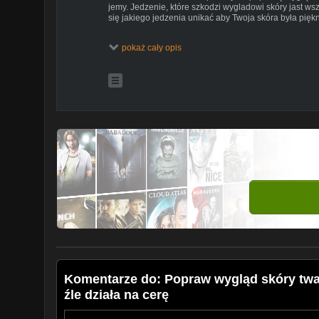
jemy. Jedzenie, które szkodzi wygladowi skóry jast ws
się jakiego jedzenia unikać aby Twoja skóra była pięk
pokaż cały opis
Komentarze do: Popraw wygląd skóry twar
źle działa na cerę