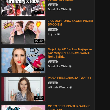
1080p
Dominika Mizia
23:19
JAK UCHRONIĆ SKÓRĘ PRZED
SMOGIEM
1080p
Lejdis
07:30
Moje Hity 2016 roku - Najlepsze
Kosmetyki / PODSUMOWANIE
Roku | Mizia
1080p
Dominika Mizia
25:22
MOJA PIELĘGNACJA TWARZY
1080p
Wiktoria Wanda
11:50
CO TO JEST KONTUROWANIE