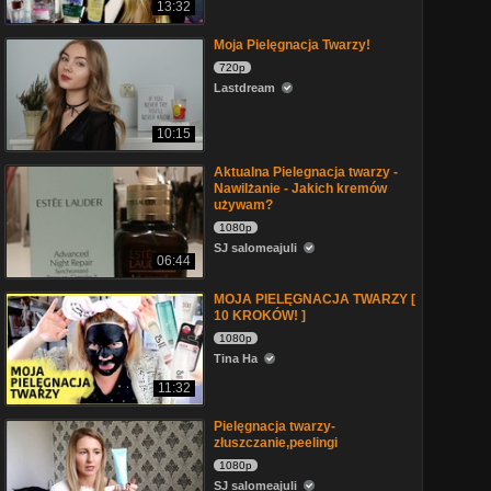
13:32
Moja Pielęgnacja Twarzy!
720p
Lastdream
10:15
Aktualna Pielegnacja twarzy -
Nawilżanie - Jakich kremów
używam?
1080p
SJ salomeajuli
06:44
MOJA PIELĘGNACJA TWARZY [
10 KROKÓW! ]
1080p
Tina Ha
11:32
Pielęgnacja twarzy-
złuszczanie,peelingi
1080p
SJ salomeajuli