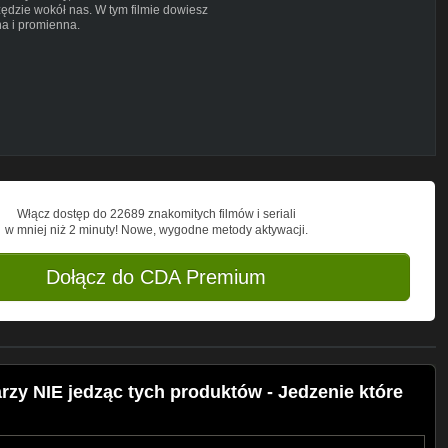
zędzie wokół nas. W tym filmie dowiesz
na i promienna.
Włącz dostęp do 22689 znakomitych filmów i seriali
w mniej niż 2 minuty! Nowe, wygodne metody aktywacji.
Dołącz do CDA Premium
zy NIE jedząc tych produktów - Jedzenie które