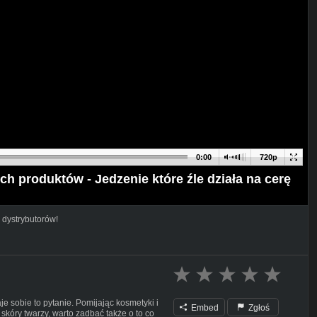
0:00
720p
h produktów - Jedzenie które źle działa na cerę
 dystrybutorów!
e sobie to pytanie. Pomijając kosmetyki i
Embed
Zgłoś
óry twarzy, warto zadbać także o to co