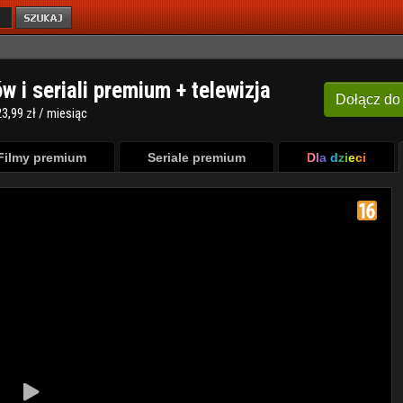
ów i seriali premium + telewizja
Dołącz
do
3,99 zł / miesiąc
Filmy premium
Seriale premium
Dla dzieci