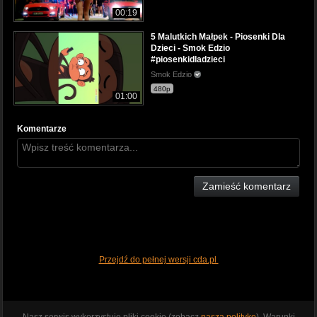
00:19
5 Malutkich Małpek - Piosenki Dla
Dzieci - Smok Edzio
#piosenkidladzieci
Smok Edzio
480p
01:00
Komentarze
Zamieść komentarz
Przejdź do pełnej wersji cda.pl
Nasz serwis wykorzystuje pliki cookie (zobacz
naszą politykę
). Warunki