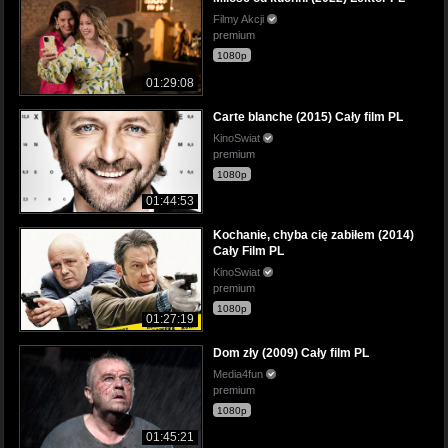
Filmy Akcji
premium
1080p
01:29:08
Carte blanche (2015) Cały film PL
KinoSwiat
premium
1080p
01:44:53
Kochanie, chyba cię zabiłem (2014)
Cały Film PL
KinoSwiat
premium
1080p
01:27:19
Dom zły (2009) Cały film PL
Media4fun
premium
1080p
01:45:21