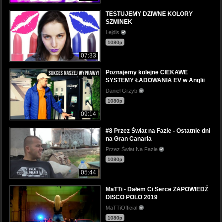
TESTUJEMY DZIWNE KOLORY
SZMINEK
Lejdis
1080p
07:33
Poznajemy kolejne CIEKAWE
SYSTEMY ŁADOWANIA EV w Anglii
Daniel Grzyb
1080p
09:14
#8 Przez Świat na Fazie - Ostatnie dni
na Gran Canaria
Przez Świat Na Fazie
1080p
05:44
MaTTi - Dałem Ci Serce ZAPOWIEDŹ
DISCO POLO 2019
MaTTiOfficial
1080p