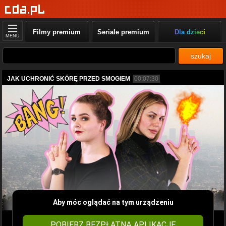
Filmy premium
Seriale premium
Dla dzieci
MENU
szukaj
JAK UCHRONIĆ SKÓRĘ PRZED SMOGIEM
00:07:30
Aby móc oglądać na tym urządzeniu
POBIERZ BEZPŁATNĄ APLIKACJĘ