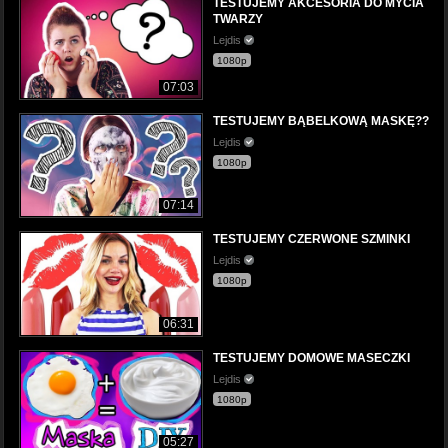
TESTUJEMY AKCESORIA DO MYCIA
TWARZY
Lejdis
1080p
07:03
TESTUJEMY BĄBELKOWĄ MASKĘ??
Lejdis
1080p
07:14
TESTUJEMY CZERWONE SZMINKI
Lejdis
1080p
06:31
TESTUJEMY DOMOWE MASECZKI
Lejdis
1080p
05:27