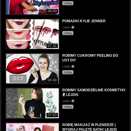
1080p
06:00
POMADKI KYLIE JENNER
Lejdis
1080p
07:32
ROBIMY CUKROWY PEELING DO
UST DIY
Lejdis
1080p
04:30
ROBIMY SAMODZIELNIE KOSMETYKI
✌️ LEJDIS
Lejdis
1080p
07:03
ROBIĘ MAKIJAŻ W PLENERZE |
WYGRAJ PALETĘ NATH! LEJDIS