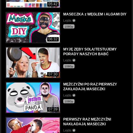
05:42
MASECZKA z WĘGLEM i ALGAMI DIY
Lejdis
1080p
06:32
MYJĘ ZĘBY SOLĄ!TESTUJEMY
PORADY NASZYCH BABĆ
Lejdis
1080p
07:30
MĘŻCZYŹNI PO RAZ PIERWSZY
ZAKŁADAJĄ MASECZKI
Lejdis
1080p
07:39
PIERWSZY RAZ MĘŻCZYŹNI
NAKŁADAJĄ MASECZKI
Lejdis