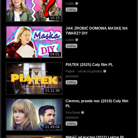
Lejdis
1080p
10:15
JAK ZROBIĆ DOMOWĄ MASKĘ NA
TWARZ? DIY
Lejdis
1080p
04:01
PIĄTEK (2025) Cały film PL
Piątek - serial oryginalny
premium
1080p
01:11:36
Ciemno, prawie noc (2019) Cały film
PL
KinoSwiat
premium
1080p
01:49:04
Miłość od kuchni (2022) Lektor PL