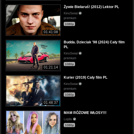
Żywie Biełaruś! (2012) Lektor PL
KinoSwiat
premium
1080p
01:41:08
Budda. Dzieciak '98 (2024) Cały film
PL
KinoSwiat
premium
1080p
01:21:14
Kurier (2019) Cały film PL
KinoSwiat
premium
1080p
01:48:37
MAM RÓŻOWE WŁOSY!!!
Lejdis
1080p