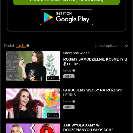
Dodał:
Lejdis
pokaż opis video
Następne wideo:
ROBIMY SAMODZIELNIE KOSMETYKI
✌️ LEJDIS
Lejdis
1080p
07:03
FARBUJEMY WŁOSY NA RÓŻOWO!
LEJDIS
Lejdis
1080p
06:29
JAK WYGLĄDAMY W
DOCZEPIANYCH WŁOSACH?