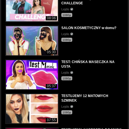
CHALLENGE
Lejdis
1080p
08:06
SALON KOSMETYCZNY w domu?
Lejdis
1080p
05:30
TEST: CHIŃSKA MASECZKA NA
USTA
Lejdis
1080p
05:37
TESTUJEMY 12 MATOWYCH
SZMINEK
Lejdis
1080p
07:55