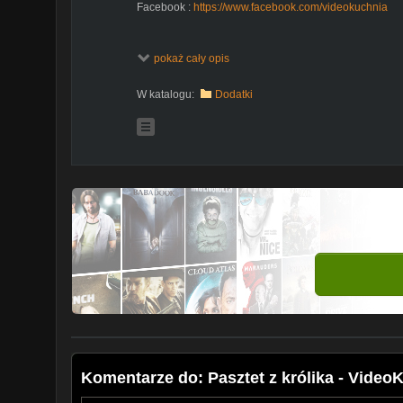
Facebook :
https://www.facebook.com/videokuchnia
pokaż cały opis
W katalogu:
Dodatki
Komentarze do: Pasztet z królika - VideoK