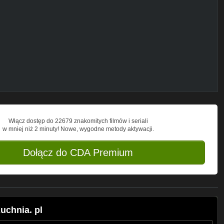
Włącz dostęp do 22679 znakomitych filmów i seriali
w mniej niż 2 minuty! Nowe, wygodne metody aktywacji.
Dołącz do CDA Premium
uchnia. pl