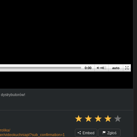
0:00
auto
 dystrybutorów!
rolika/
Embed
Zgłoś
ser/videokuchniapl?sub_confirmation=1