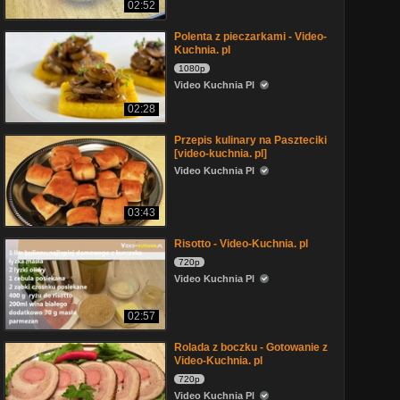
02:52
Polenta z pieczarkami - Video-
Kuchnia. pl
1080p
Video Kuchnia Pl
02:28
Przepis kulinary na Paszteciki
[video-kuchnia. pl]
Video Kuchnia Pl
03:43
Risotto - Video-Kuchnia. pl
720p
Video Kuchnia Pl
02:57
Rolada z boczku - Gotowanie z
Video-Kuchnia. pl
720p
Video Kuchnia Pl