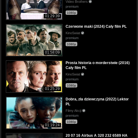
Video Brothers
premium
1080p
01:29:39
Czerwone maki (2024) Cały film PL
KinoSwiat
premium
1080p
01:58:09
Prosta historia o morderstwie (2016)
Cały film PL
KinoSwiat
premium
1080p
01:25:29
Dobra, zła dziewczyna (2022) Lektor
PL
Filmy Akcji
premium
1080p
01:19:24
20 07 16 Airbus A 320 232 6589 HA