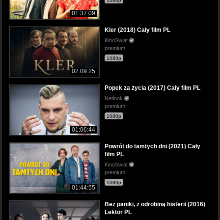
1080p
01:37:09
Kler (2018) Cały film PL
KinoSwiat
premium
1080p
02:09:25
Popek za życia (2017) Cały film PL
Netlook
premium
1080p
01:06:44
Powrót do tamtych dni (2021) Cały
film PL
KinoSwiat
premium
1080p
01:44:55
Bez paniki, z odrobiną histerii (2016)
Lektor PL