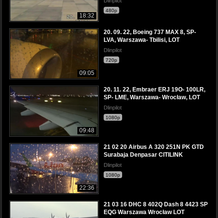
Dlinpilot
480p
18:32
20. 09. 22, Boeing 737 MAX 8, SP-
LVA, Warszawa- Tbilisi, LOT
Dlinpilot
720p
09:05
20. 11. 22, Embraer ERJ 19O- 100LR,
SP- LME, Warszawa- Wrocław, LOT
Dlinpilot
1080p
09:48
21 02 20 Airbus A 320 251N PK GTD
Surabaja Denpasar CITILINK
Dlinpilot
1080p
22:36
21 03 16 DHC 8 402Q Dash 8 4423 SP
EQG Warszawa Wrocław LOT