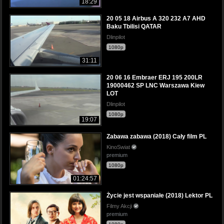
18:29
20 05 18 Airbus A 320 232 A7 AHD
Baku Tbilisi QATAR
Dlinpilot
1080p
31:11
20 06 16 Embraer ERJ 195 200LR
19000462 SP LNC Warszawa Kiew
LOT
Dlinpilot
1080p
19:07
Zabawa zabawa (2018) Cały film PL
KinoSwiat
premium
1080p
01:24:57
Życie jest wspaniałe (2018) Lektor PL
Filmy Akcji
premium