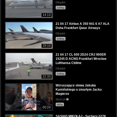
Dlinpilot
1080p
14:13
21 04 17 Airbus A 350 941 6 A7 ALA
Doha Frankfurt Qatar Airways
Dlinpilot
1080p
29:10
21 04 17 CL 600 2D24 CRJ 900ER
15245 D ACNG Frankfurt Wrocław
Lufthansa Citiline
Dlinpilot
1080p
22:33
Wzruszające słowa Jakuba
Kamińskiego o zmarłym Jacku
Magierze
Sport.pl
480p
00:24
SĄSIAD MIKOŁAJ - Suchary #278