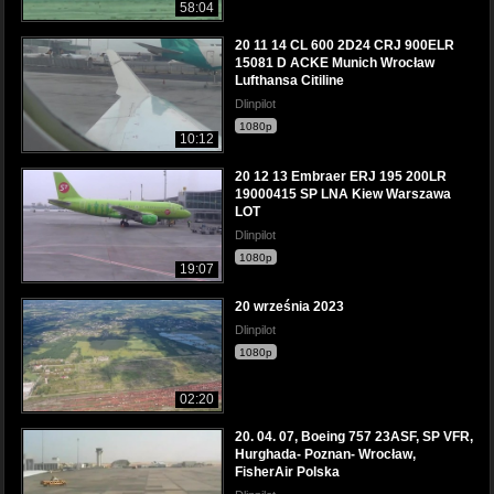
58:04
20 11 14 CL 600 2D24 CRJ 900ELR
15081 D ACKE Munich Wrocław
Lufthansa Citiline
Dlinpilot
1080p
10:12
20 12 13 Embraer ERJ 195 200LR
19000415 SP LNA Kiew Warszawa
LOT
Dlinpilot
1080p
19:07
20 września 2023
Dlinpilot
1080p
02:20
20. 04. 07, Boeing 757 23ASF, SP VFR,
Hurghada- Poznan- Wrocław,
FisherAir Polska