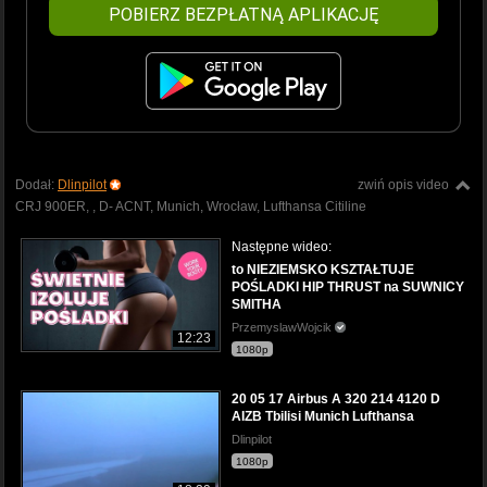
POBIERZ BEZPŁATNĄ APLIKACJĘ
Dodał:
Dlinpilot
zwiń opis video
CRJ 900ER, , D- ACNT, Munich, Wrocław, Lufthansa Citiline
Następne wideo:
to NIEZIEMSKO KSZTAŁTUJE
POŚLADKI HIP THRUST na SUWNICY
SMITHA
PrzemyslawWojcik
12:23
1080p
20 05 17 Airbus A 320 214 4120 D
AIZB Tbilisi Munich Lufthansa
Dlinpilot
1080p