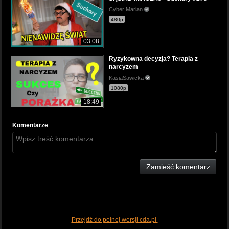
Cyber Marian
480p
03:08
Ryzykowna decyzja? Terapia z
narcyzem
KasiaSawicka
1080p
18:49
Komentarze
Zamieść komentarz
Przejdź do pełnej wersji cda.pl