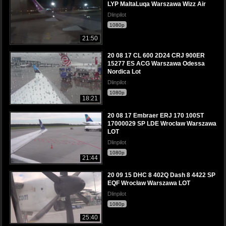
LYP MaltaLuqa Warszawa Wizz Air
Dlinpilot
1080p
21:50
20 08 17 CL 600 2D24 CRJ 900ER
15277 ES ACG Warszawa Odessa
Nordica Lot
Dlinpilot
1080p
18:21
20 08 17 Embraer ERJ 170 100ST
17000029 SP LDE Wrocław Warszawa
LOT
Dlinpilot
1080p
21:44
20 09 15 DHC 8 402Q Dash 8 4422 SP
EQF Wrocław Warszawa LOT
Dlinpilot
1080p
25:40