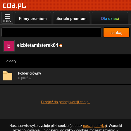
Filmy premium
Seriale premium
Dla dzieci
MENU
szukaj
elzbietamisterek84
Foldery
Folder główny
0 plików
Przejdź do pełnej wersji cda.pl
Nasz serwis wykorzystuje pliki cookie (zobacz
naszą politykę
). Warunki
przechowywania lub dostępu do plików cookies możesz zmienić w