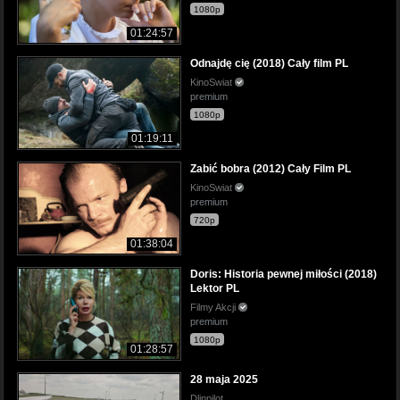
1080p
01:24:57
Odnajdę cię (2018) Cały film PL
KinoSwiat
premium
1080p
01:19:11
Zabić bobra (2012) Cały Film PL
KinoSwiat
premium
720p
01:38:04
Doris: Historia pewnej miłości (2018)
Lektor PL
Filmy Akcji
premium
1080p
01:28:57
28 maja 2025
Dlinpilot