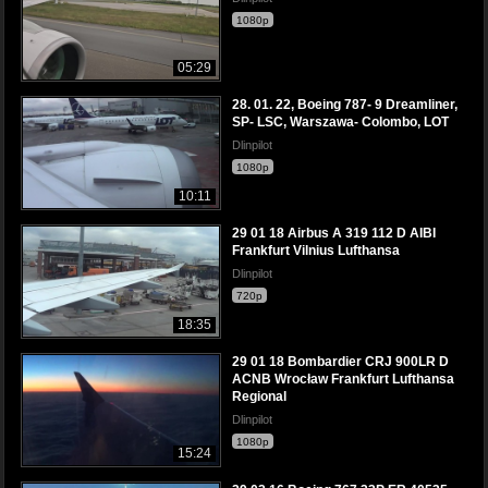
1080p
05:29
28. 01. 22, Boeing 787- 9 Dreamliner,
SP- LSC, Warszawa- Colombo, LOT
Dlinpilot
1080p
10:11
29 01 18 Airbus A 319 112 D AIBI
Frankfurt Vilnius Lufthansa
Dlinpilot
720p
18:35
29 01 18 Bombardier CRJ 900LR D
ACNB Wrocław Frankfurt Lufthansa
Regional
Dlinpilot
1080p
15:24