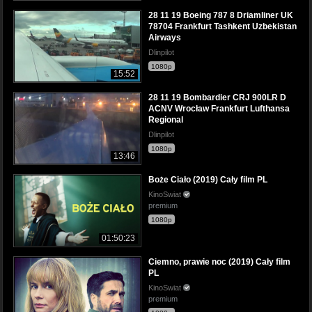
28 11 19 Boeing 787 8 Driamliner UK
78704 Frankfurt Tashkent Uzbekistan
Airways
Dlinpilot
1080p
15:52
28 11 19 Bombardier CRJ 900LR D
ACNV Wrocław Frankfurt Lufthansa
Regional
Dlinpilot
1080p
13:46
Boże Ciało (2019) Cały film PL
KinoSwiat
premium
1080p
01:50:23
Ciemno, prawie noc (2019) Cały film
PL
KinoSwiat
premium