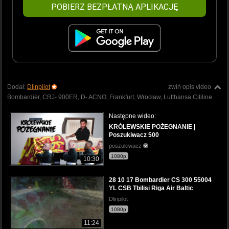
POBIERZ BEZPŁATNĄ APLIKACJĘ
Dodał:
Dlinpilot
zwiń opis video
Bombardier, CRJ- 900ER, D- ACNO, Frankfurt, Wrocław, Lufthansa Citiline
Następne wideo:
KRÓLEWSKIE POŻEGNANIE |
Poszukiwacz 500
poszukiwacz
1080p
10:30
28 10 17 Bombardier CS 300 55004
YL CSB Tbilisi Riga Air Baltic
Dlinpilot
1080p
11:24