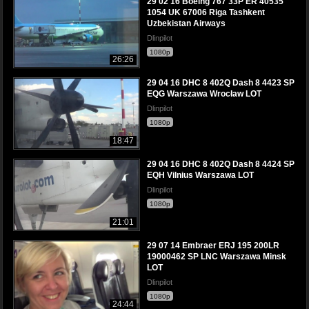
29 02 16 Boeing 767 33P ER 40535
1054 UK 67006 Riga Tashkent
Uzbekistan Airways
Dlinpilot
1080p
26:26
29 04 16 DHC 8 402Q Dash 8 4423 SP
EQG Warszawa Wrocław LOT
Dlinpilot
1080p
18:47
29 04 16 DHC 8 402Q Dash 8 4424 SP
EQH Vilnius Warszawa LOT
Dlinpilot
1080p
21:01
29 07 14 Embraer ERJ 195 200LR
19000462 SP LNC Warszawa Minsk
LOT
Dlinpilot
1080p
24:44