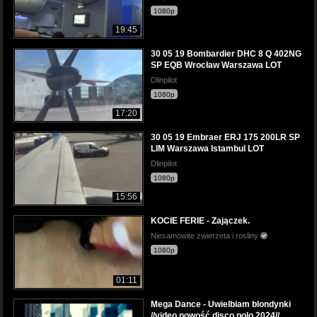
1080p
19:45
30 05 19 Bombardier DHC 8 Q 402NG
SP EQB Wrocław Warszawa LOT
Dlinpilot
1080p
17:20
30 05 19 Embraer ERJ 175 200LR SP
LIM Warszawa Istambul LOT
Dlinpilot
1080p
15:56
KOCIE FERIE - Zajączek.
Niesamowite zwierzeta i rosliny
1080p
01:11
Mega Dance - Uwielbiam blondynki
//video nowość disco polo 2024//