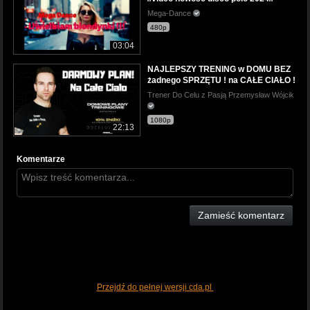
Mega-Dance
480p
03:04
NAJLEPSZY TRENING w DOMU BEZ
żadnego SPRZĘTU ! na CAŁE CIAŁO !
Trener Do Celu z Pasją Przemysław Wójcik
1080p
22:13
Komentarze
Zamieść komentarz
Przejdź do pełnej wersji cda.pl