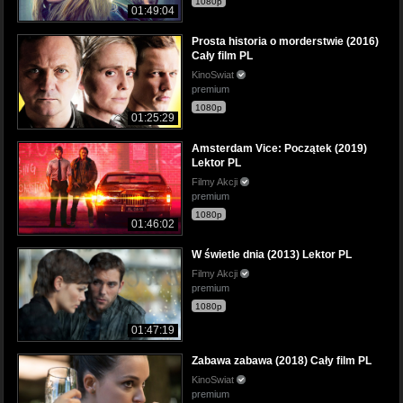
1080p
01:49:04
Prosta historia o morderstwie (2016)
Cały film PL
KinoSwiat
premium
1080p
01:25:29
Amsterdam Vice: Początek (2019)
Lektor PL
Filmy Akcji
premium
1080p
01:46:02
W świetle dnia (2013) Lektor PL
Filmy Akcji
premium
1080p
01:47:19
Zabawa zabawa (2018) Cały film PL
KinoSwiat
premium