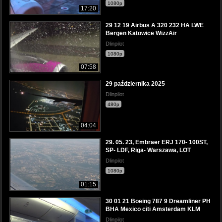
1080p
17:20
29 12 19 Airbus A 320 232 HA LWE
Bergen Katowice WizzAir
Dlinpilot
1080p
07:58
29 października 2025
Dlinpilot
480p
04:04
29. 05. 23, Embraer ERJ 170- 100ST,
SP- LDF, Riga- Warszawa, LOT
Dlinpilot
1080p
01:15
30 01 21 Boeing 787 9 Dreamliner PH
BHA Mexico citi Amsterdam KLM
Dlinpilot