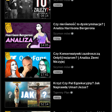
1080p
08:14
Czy nierówność to dyskryminacja? |
Analiza Harrisona Bergerona
Szymon mówi
720p
14:05
Czy Konserwatywki zazdroszczą
Onlyf@nsiarom? | Analiza Ziemi
Niczyjej
Szymon mówi
1080p
17:41
Krzyż Czy Pal Egzekucyjny? Jak
Naprawdę Umarł Jezus?
Tajemny Plan
480p
52:14