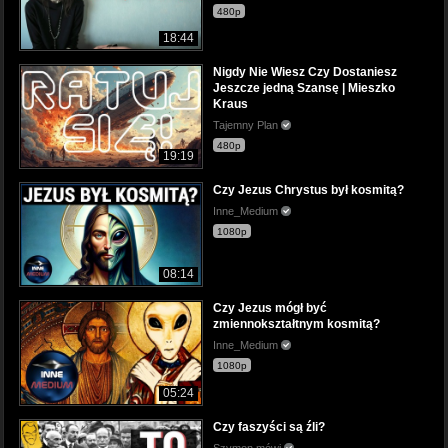
480p
18:44
Nigdy Nie Wiesz Czy Dostaniesz
Jeszcze jedną Szansę | Mieszko
Kraus
Tajemny Plan
480p
19:19
Czy Jezus Chrystus był kosmitą?
Inne_Medium
1080p
08:14
Czy Jezus mógł być
zmiennokształtnym kosmitą?
Inne_Medium
1080p
05:24
Czy faszyści są źli?
Szymon mówi