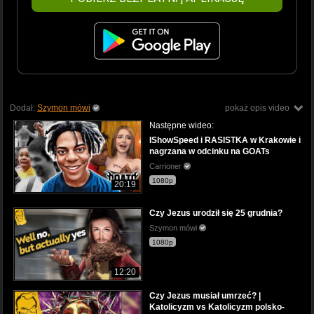
Dodał:
Szymon mówi
pokaż opis video
Następne wideo:
IShowSpeed i RASISTKA w Krakowie i
nagrzana w odcinku na GOATs
Carrioner
1080p
20:19
Czy Jezus urodził się 25 grudnia?
Szymon mówi
1080p
12:20
Czy Jezus musiał umrzeć? |
Katolicyzm vs Katolicyzm polsko-