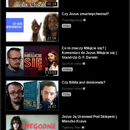
02:19
Czy Jezus zmartwychwstał?
Transfiguracja
720p
22:56
Co to znaczy Miłujcie się? |
Komentarz do Jezus Miłujcie się |
Stand-Up G. F. Darwin
Szymon mówi
1080p
15:03
Czy Biblia jest doskonała?
Szymon mówi
720p
16:07
Jezus Ją Uratował Pod Sklepem |
Mieszko Kraus
Tajemny Plan