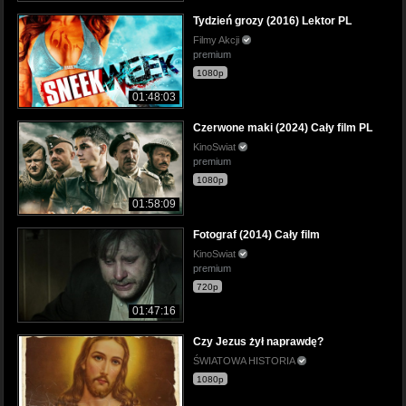
Tydzień grozy (2016) Lektor PL
Filmy Akcji
premium
1080p
01:48:03
Czerwone maki (2024) Cały film PL
KinoSwiat
premium
1080p
01:58:09
Fotograf (2014) Cały film
KinoSwiat
premium
720p
01:47:16
Czy Jezus żył naprawdę?
ŚWIATOWA HISTORIA
1080p