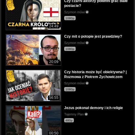
Czy czarni aktorzy powinni grać białe
postacie?
Szymon mówi
1080p
24:49
Czy mit o potopie jest prawdziwy?
Szymon mówi
1080p
20:09
Czy historia może być obiektywna? |
Rozmowa z Piotrem Zychowiczem
Szymon mówi
1080p
56:55
Jezus pokonał demony i ich religie
Tajemny Plan
480p
00:50