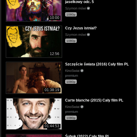
jasełkowy odc. 5
Szymon mówi
1080p
10:00
Czy Jezus istniał?
Szymon mówi
1080p
12:56
Szczęście świata (2016) Cały film PL
KinoSwiat
premium
1080p
01:38:19
Carte blanche (2015) Cały film PL
KinoSwiat
premium
1080p
01:44:53
Śubuk (2022) Cały film PL