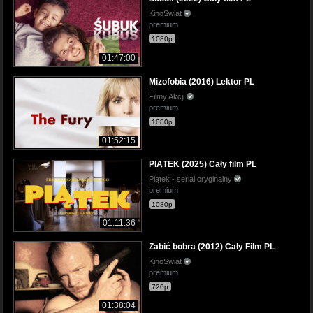
KinoSwiat
premium
1080p
01:47:00
Mizofobia (2016) Lektor PL
Filmy Akcji
premium
1080p
01:52:15
PIĄTEK (2025) Cały film PL
Piątek - serial oryginalny
premium
1080p
01:11:36
Zabić bobra (2012) Cały Film PL
KinoSwiat
premium
720p
01:38:04