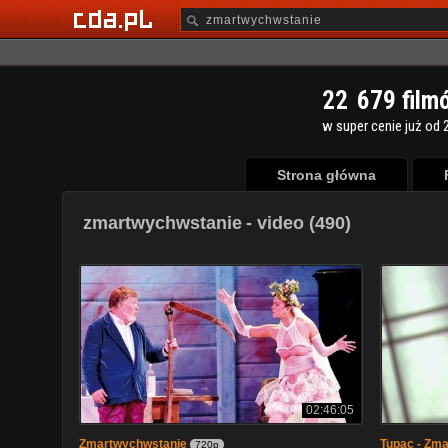
2
2
6
7
9
film
w super cenie już od 2
Strona główna
zmartwychwstanie
- video (490)
02:46:05
Zmartwychwstanie
Tupac - Zm
720p