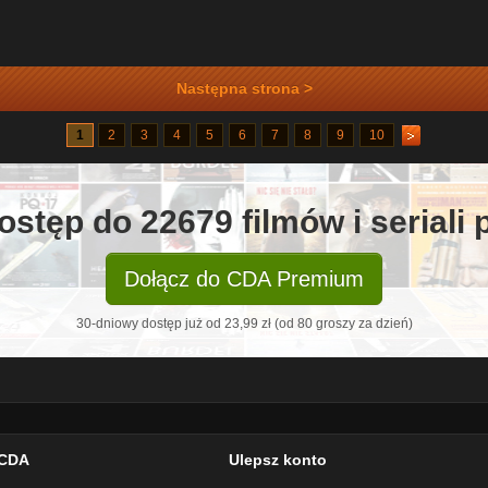
Następna strona >
1
2
3
4
5
6
7
8
9
10
ostęp do 22679 filmów i seriali
Dołącz do CDA Premium
30-dniowy dostęp już od 23,99 zł (od 80 groszy za dzień)
CDA
Ulepsz konto