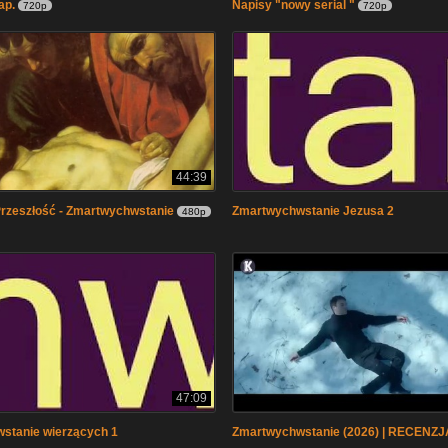
ap.
Napisy "nowy serial "
720p
720p
44:39
Przeszłość - Zmartwychwstanie
Zmartwychwstanie Jezusa 2
480p
47:09
stanie wierzących 1
Zmartwychwstanie (2026) | RECENZJ