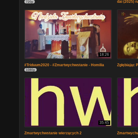
dai (2025) n
720p
18:26
#Triduum2020 - #Zmartwychwstanie - Homilia
Zgłębiając 
1080p
35:45
Zmartwychwstanie wierzących 2
Zmartwychw