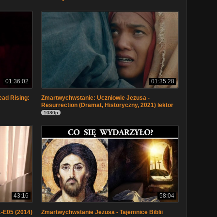
01:36:02
01:35:28
ad Rising:
Zmartwychwstanie: Uczniowie Jezusa -
Resurrection (Dramat, Historyczny, 2021) lektor
1080p
43:16
58:04
-E05 (2014)
Zmartwychwstanie Jezusa - Tajemnice Biblii