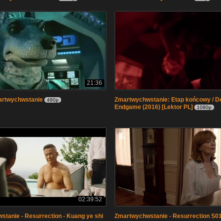
21:36
rtwychwstanie
Zmartwychwstanie: Etap końcowy / De
480p
Endgame (2016) [Lektor PL]
1080p
02:39:52
tanie - Resurrection - Kuang ye shi
Zmartwychwstanie - Resurrection S01