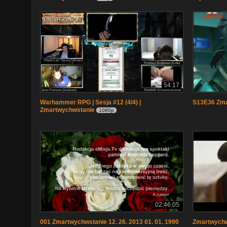
54:17
Warhammer RPG | Sesja #12 (4/4) |
S13E36 Zma
Zmartwychwstanie
1080p
02:46:05
001 Zmartwychwstanie 12. 26. 2013 01. 01. 1990
Zmartwychws