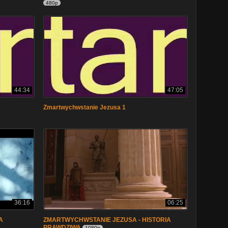
480p
44:34
47:05
Zmartwychwstanie Jezusa 1
36:16
06:25
A
ZMARTWYCHWSTANIE JEZUSA - HISTORIA
PRAWDZIWA
1080p