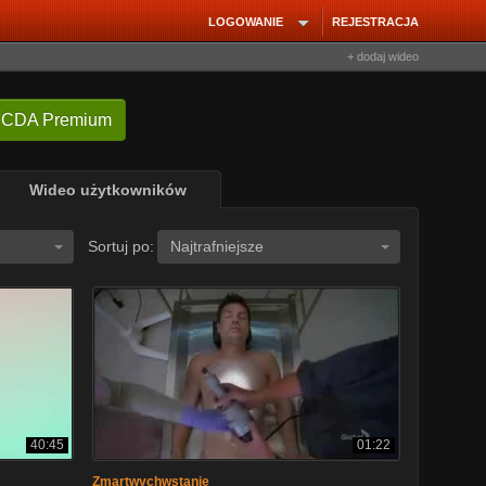
LOGOWANIE
REJESTRACJA
+ dodaj wideo
 CDA Premium
Wideo użytkowników
Sortuj po:
Najtrafniejsze
40:45
01:22
Zmartwychwstanie