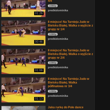
4/4
1080p
predkidominika
01:26
II miejsce! Na Turnieju Judo w
Bielsku Białej. Walka o wyjście z
grupy nr 1/4
1080p
predkidominika
00:46
II miejsce! Na Turnieju Judo w
Bielsku Białej. Walka o wyjście z
grupy nr 2/4
1080p
predkidominika
01:06
II miejsce! Na Turnieju Judo w
Bielsku Białej. Walka
półfinałowa nr 3/4
1080p
predkidominika
01:13
Jaka rurkę do Pole dance