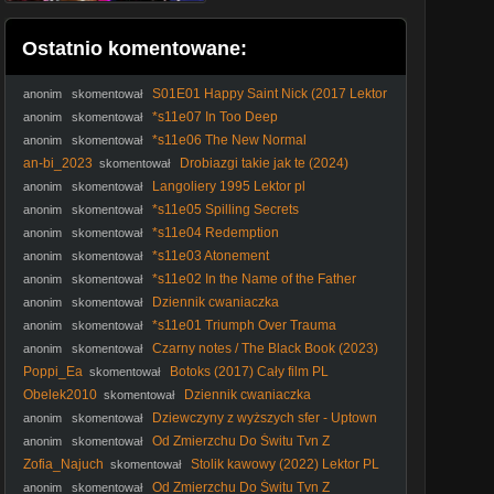
Ostatnio komentowane:
S01E01 Happy Saint Nick (2017 Lektor
anonim
skomentował
PL)
*s11e07 In Too Deep
anonim
skomentował
*s11e06 The New Normal
anonim
skomentował
an-bi_2023
Drobiazgi takie jak te (2024)
skomentował
Lektor PL
Langoliery 1995 Lektor pl
anonim
skomentował
*s11e05 Spilling Secrets
anonim
skomentował
*s11e04 Redemption
anonim
skomentował
*s11e03 Atonement
anonim
skomentował
*s11e02 In the Name of the Father
anonim
skomentował
Dziennik cwaniaczka
anonim
skomentował
*s11e01 Triumph Over Trauma
anonim
skomentował
Czarny notes / The Black Book (2023)
anonim
skomentował
[Lektor PL]
Poppi_Ea
Botoks (2017) Cały film PL
skomentował
Obelek2010
Dziennik cwaniaczka
skomentował
Dziewczyny z wyższych sfer - Uptown
anonim
skomentował
Girls (2003) Lektor
Od Zmierzchu Do Świtu Tvn Z
anonim
skomentował
reklamami... VID-1742734786707
Zofia_Najuch
Stolik kawowy (2022) Lektor PL
skomentował
Od Zmierzchu Do Świtu Tvn Z
anonim
skomentował