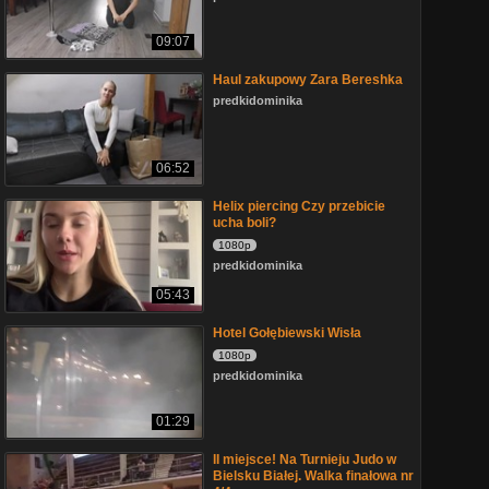
09:07
Haul zakupowy Zara Bereshka
predkidominika
06:52
Helix piercing Czy przebicie
ucha boli?
1080p
predkidominika
05:43
Hotel Gołębiewski Wisła
1080p
predkidominika
01:29
II miejsce! Na Turnieju Judo w
Bielsku Białej. Walka finałowa nr