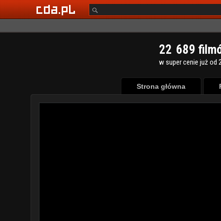
2
2
6
8
9
film
w super cenie już od 2
Strona główna