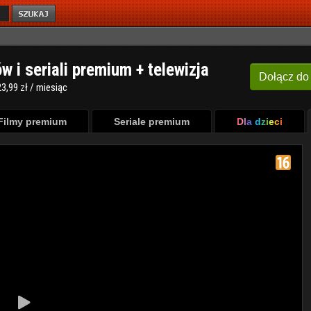
ów i seriali premium + telewizja
Dołącz
do
3,99 zł / miesiąc
Filmy premium
Seriale premium
Dla dzieci