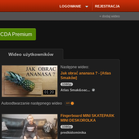
LOGOWANIE
REJESTRACJA
+ dodaj wideo
 CDA Premium
Wideo użytkowników
Następne wideo:
Jak obrać ananasa ? - [Atlas
Smaków]
1080p
Atlas Smak&oac...
01:20
Autoodtwarzanie następnego wideo
on
Fingerboard MINI SKATEPARK
MINI DESKOROLKA
1080p
predkidominika