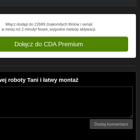
Włącz dostęp do 22689 znakomitych filmów i seriali
w mniej niż 2 minuty! Nowe, wygodne metody aktywacji.
Dołącz do CDA Premium
j roboty Tani i łatwy montaż
Dodaj komentarz