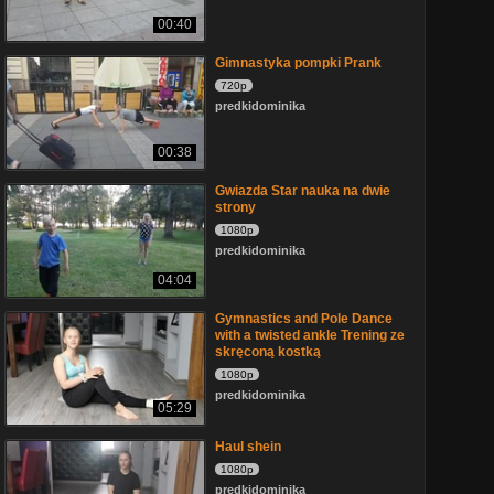
00:40
Gimnastyka pompki Prank
720p
predkidominika
00:38
Gwiazda Star nauka na dwie
strony
1080p
predkidominika
04:04
Gymnastics and Pole Dance
with a twisted ankle Trening ze
skręconą kostką
1080p
predkidominika
05:29
Haul shein
1080p
predkidominika