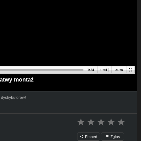
1:24
auto
łatwy montaż
 dystrybutorów!
Embed
Zgłoś