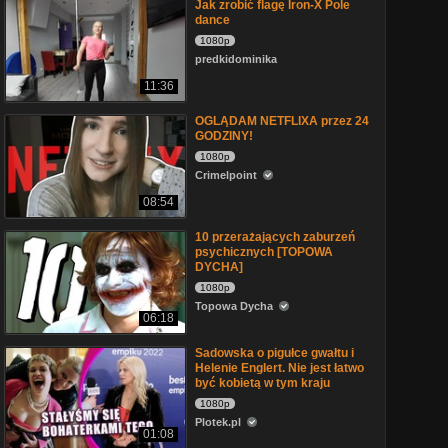
Jak zrobić flagę Iron-X Pole
dance
1080p
predkidominika
11:36
OGLĄDAM NETFLIXA przez 24
GODZINY!
1080p
Crimelpoint
08:54
10 przerażających zaburzeń
psychicznych [TOPOWA
DYCHA]
1080p
Topowa Dycha
06:18
Sadowska o pigułce gwałtu i
Helenie Englert. Nie jest łatwo
być kobietą w tym kraju
1080p
Plotek.pl
01:08