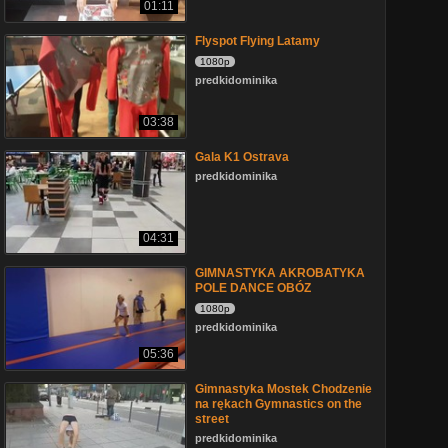
01:11
Flyspot Flying Latamy
1080p
predkidominika
03:38
Gala K1 Ostrava
predkidominika
04:31
GIMNASTYKA AKROBATYKA
POLE DANCE OBÓZ
1080p
predkidominika
05:36
Gimnastyka Mostek Chodzenie
na rękach Gymnastics on the
street
predkidominika