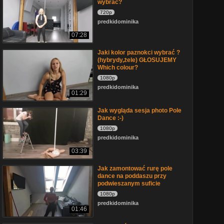
wybrać?
720p
predkidominika
07:28
Jaki kolor paznokci wybrać ?
(hybrydy,żele) GŁOSUJEMY
Which colour?
1080p
predkidominika
01:29
Jak wygląda sesja photo Pole
Dance :-)
1080p
predkidominika
03:39
Jak zamontować rurę pole
dance na poddaszu przy
podwieszanym suficie
1080p
predkidominika
01:46