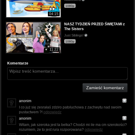
1080p
04:15
NASZ TYDZIEŃ PRZED ŚWIĘTAMI z
The Sisters
Just Siblings!
1080p
11:22
Komentarze
Zamieść komentarz
anonim
I co już się zesrałaś zdziro patoluchowa z zachwytu nad swoim
pustactwem ?!
odpowiedz
anonim
Witam, jak szeroka jest ta belka? Chodzi mi ile ma cm szerokości?
rozumiem, że to jest rura rozporowana?
odpowiedz