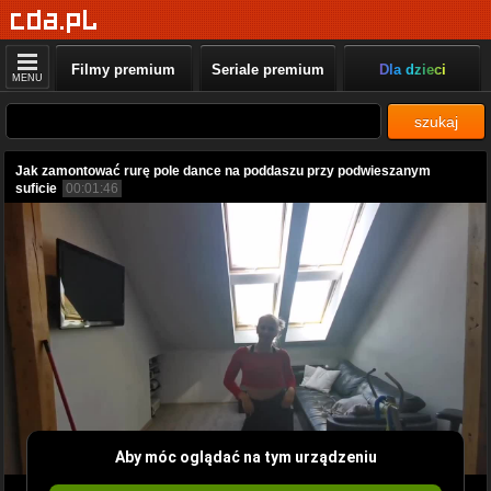
Filmy premium
Seriale premium
Dla dzieci
MENU
szukaj
Jak zamontować rurę pole dance na poddaszu przy podwieszanym
suficie
00:01:46
Aby móc oglądać na tym urządzeniu