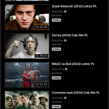
Żywie Biełaruś! (2012) Lektor PL
KinoSwiat
premium
1080p
01:41:08
Zaćma (2016) Cały film PL
KinoSwiat
premium
1080p
01:49:33
Miłość na Bali (2024) Lektor PL
Filmy Akcji
premium
1080p
01:52:24
Czerwone maki (2024) Cały film PL
KinoSwiat
premium
1080p