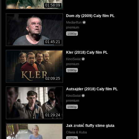
01:58:09
Dom zły (2009) Cały film PL
Media4fun
premium
1080p
01:45:21
Kler (2018) Cały film PL
KinoSwiat
premium
1080p
02:09:25
Autsajder (2018) Cały film PL
KinoSwiat
premium
1080p
01:29:24
Jak zrobić fluffy slime gluta
Oliwia & Kuba
1080p