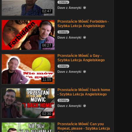
1080p
Dave z Ameryki
02:47
Przestańcie Mówić Forbidden -
Szybka Lekcja Angielskiego
1080p
Dave z Ameryki
06:27
Przestańcie Mówić a Gay -
Szybka Lekcja Angielskiego
1080p
Dave z Ameryki
11:05
Przestańcie Mówić I back home
- Szybka Lekcja Angielskiego
1080p
Dave z Ameryki
02:30
Przestańcie Mówić Can you
Repeat, please - Szybka Lekcja