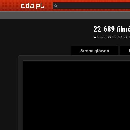
2
2
6
8
9
film
w super cenie już od 2
Strona główna