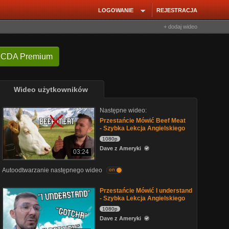
LOGOWANIE
REJESTRACJA
+ dodaj wideo
 CDA Premium
Wideo użytkowników
Następne wideo:
Przestańcie Mówić Beef Meat
- Szybka Lekcja Angielskiego
1080p
Dave z Ameryki
03:24
Autoodtwarzanie następnego wideo
on
Przestańcie Mówić I understand
- Szybka Lekcja Angielskiego
1080p
Dave z Ameryki