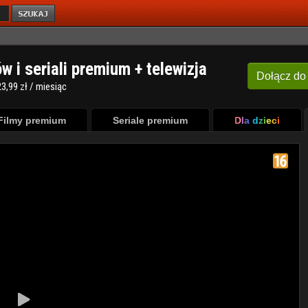
ów i seriali premium + telewizja
Dołącz
do
3,99 zł / miesiąc
Filmy premium
Seriale premium
Dla dzieci