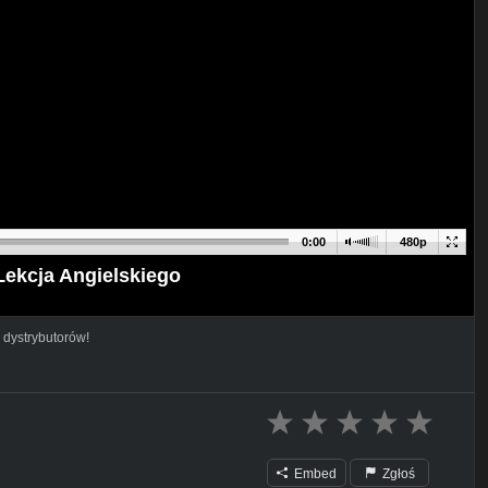
0:00
480p
Lekcja Angielskiego
 dystrybutorów!
Embed
Zgłoś