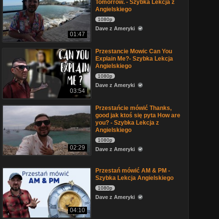
Tomorrow. - Szybka Lekcja z
Angielskiego
1080p
Dave z Ameryki
01:47
Przestancie Mowic Can You
Explain Me?- Szybka Lekcja
Angielskiego
1080p
Dave z Ameryki
03:54
Przestańcie mówić Thanks,
good jak ktoś się pyta How are
you? - Szybka Lekcja z
Angielskiego
1080p
02:29
Dave z Ameryki
Przestań mówić AM & PM -
Szybka Lekcja Angielskiego
1080p
Dave z Ameryki
04:10