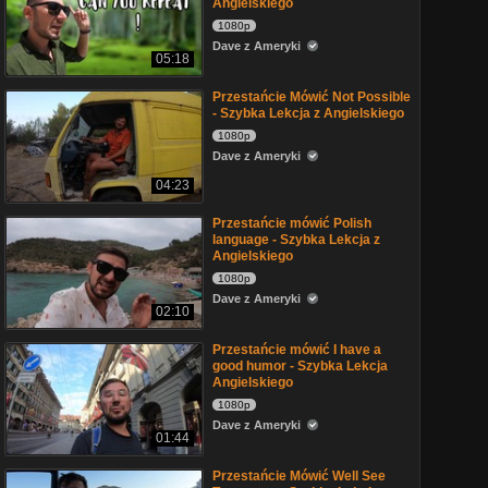
Angielskiego
1080p
Dave z Ameryki
05:18
Przestańcie Mówić Not Possible
- Szybka Lekcja z Angielskiego
1080p
Dave z Ameryki
04:23
Przestańcie mówić Polish
language - Szybka Lekcja z
Angielskiego
1080p
Dave z Ameryki
02:10
Przestańcie mówić I have a
good humor - Szybka Lekcja
Angielskiego
1080p
Dave z Ameryki
01:44
Przestańcie Mówić Well See