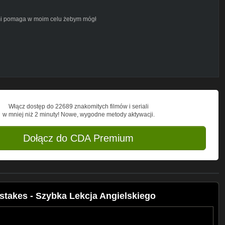
o mi pomaga w moim celu żebym mógł
s-
l
Włącz dostęp do 22689 znakomitych filmów i seriali
rl
w mniej niż 2 minuty! Nowe, wygodne metody aktywacji.
l
Dołącz do CDA Premium
l
l
takes - Szybka Lekcja Angielskiego
l