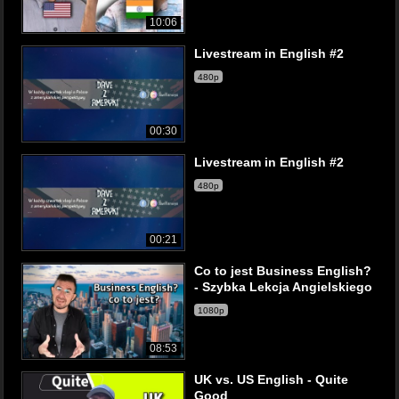
10:06
Livestream in English #2
480p
00:30
Livestream in English #2
480p
00:21
Co to jest Business English?
- Szybka Lekcja Angielskiego
1080p
08:53
UK vs. US English - Quite
Good