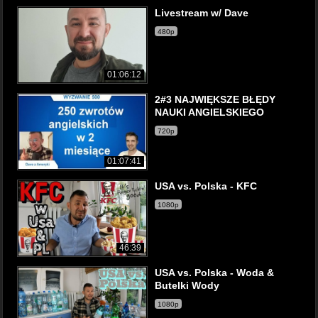
Livestream w/ Dave
480p
01:06:12
2#3 NAJWIĘKSZE BŁĘDY
NAUKI ANGIELSKIEGO
720p
01:07:41
USA vs. Polska - KFC
1080p
46:39
USA vs. Polska - Woda &
Butelki Wody
1080p