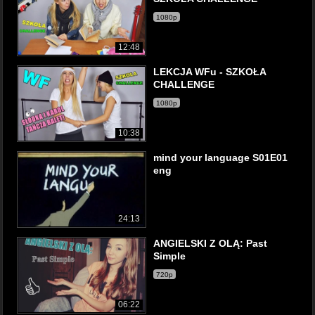
1080p
12:48
LEKCJA WFu - SZKOŁA
CHALLENGE
1080p
10:38
mind your language S01E01
eng
24:13
ANGIELSKI Z OLĄ: Past
Simple
720p
06:22