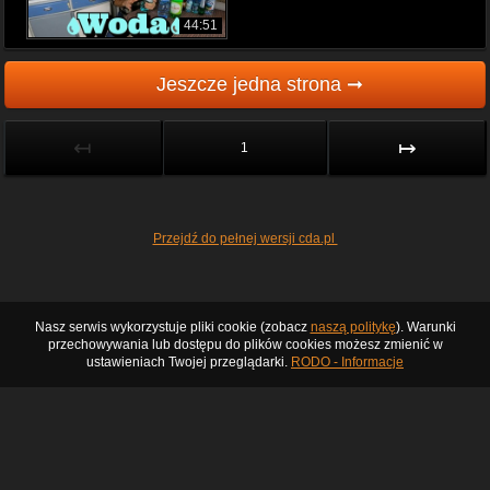
44:51
Jeszcze jedna strona ➞
↤
↦
1
Przejdź do pełnej wersji cda.pl
Nasz serwis wykorzystuje pliki cookie (zobacz
naszą politykę
). Warunki
przechowywania lub dostępu do plików cookies możesz zmienić w
ustawieniach Twojej przeglądarki.
RODO - Informacje