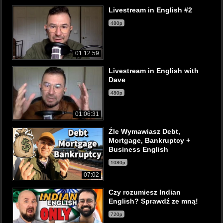
Livestream in English #2
480p
01:12:59
Livestream in English with
Dave
480p
01:06:31
Źle Wymawiasz Debt,
Mortgage, Bankruptcy +
Business English
1080p
07:02
Czy rozumiesz Indian
English? Sprawdź ze mną!
720p