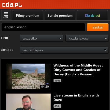
Filmy premium
Seriale premium
Dla dzieci
MENU
szukaj
Filtruj
Sortuj po
Wildness of the Middle Ages /
Dirty Crowns and Castles of
Decay [English Version]
480p
04:20
Live stream in English with
Dave
480p