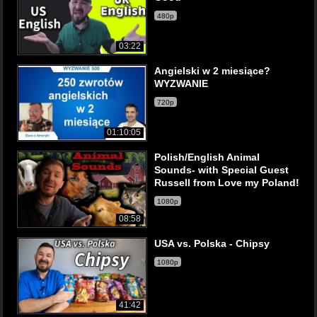
480p
03:22
Angielski w 2 miesiące?
WYZWANIE
720p
01:10:05
Polish/English Animal
Sounds- with Special Guest
Russell from Love my Poland!
1080p
08:58
USA vs. Polska - Chipsy
1080p
41:42