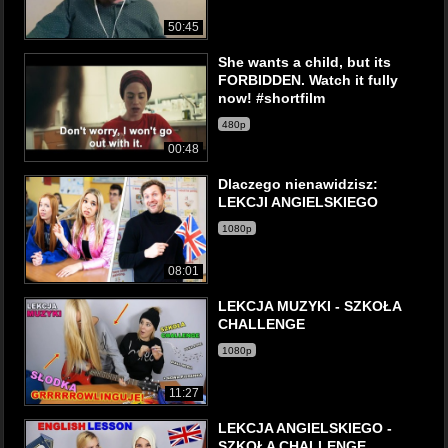
50:45
She wants a child, but its
FORBIDDEN. Watch it fully
now! #shortfilm
480p
00:48
Dlaczego nienawidzisz:
LEKCJI ANGIELSKIEGO
1080p
08:01
LEKCJA MUZYKI - SZKOŁA
CHALLENGE
1080p
11:27
LEKCJA ANGIELSKIEGO -
SZKOŁA CHALLENGE