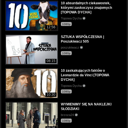
10 absurdalnych ciekawostek,
którymi zaskoczysz znajomych
[TOPOWA DYCHA]
Topowa Dycha
1080p
12:56
SZTUKA WSPÓŁCZESNA |
Poszukiwacz 505
poszukiwacz
1080p
08:15
10 zaskakujących faktów o
Leonardzie da Vinci [TOPOWA
DYCHA]
Topowa Dycha
1080p
10:30
WYMIENIMY SIĘ NA NAKLEJKI
SŁODZIAKI
brzoza24
1080p