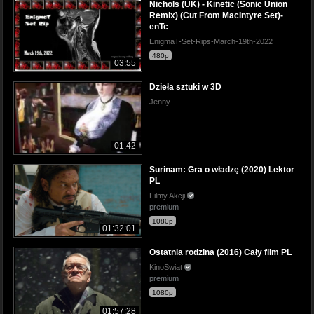
Nichols (UK) - Kinetic (Sonic Union
Remix) (Cut From MacIntyre Set)-
enTc
EnigmaT-Set-Rips-March-19th-2022
480p
03:55
Dzieła sztuki w 3D
Jenny
01:42
Surinam: Gra o władzę (2020) Lektor
PL
Filmy Akcji
premium
1080p
01:32:01
Ostatnia rodzina (2016) Cały film PL
KinoSwiat
premium
1080p
01:57:28