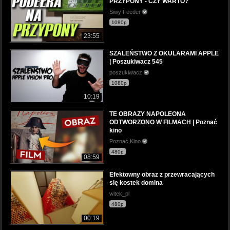
PRZYPONY - CZY WARTO?
Siwy Feeder
1080p
23:55
SZALEŃSTWO Z OKULARAMI APPLE
| Poszukiwacz 545
poszukiwacz
1080p
10:19
TE OBRAZY NAPOLEONA
ODTWORZONO W FILMACH | Poznać
kino
Poznać Kino
480p
08:59
Efektowny obraz z przewracających
się kostek domina
witek_pl
480p
00:19