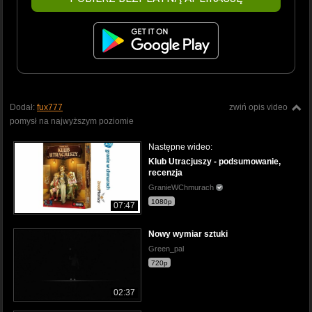
Dodał:
fux777
zwiń opis video
pomysł na najwyższym poziomie
Następne wideo:
Klub Utracjuszy - podsumowanie,
recenzja
GranieWChmurach
1080p
07:47
Nowy wymiar sztuki
Green_pal
720p
02:37