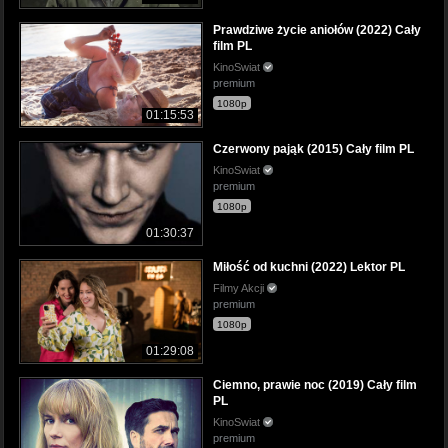
Prawdziwe życie aniołów (2022) Cały
film PL
KinoSwiat
premium
1080p
01:15:53
Czerwony pająk (2015) Cały film PL
KinoSwiat
premium
1080p
01:30:37
Miłość od kuchni (2022) Lektor PL
Filmy Akcji
premium
1080p
01:29:08
Ciemno, prawie noc (2019) Cały film
PL
KinoSwiat
premium