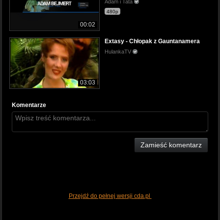
Adam i Tata
480p
00:02
Extasy - Chłopak z Gauntanamera
HulankaTV
03:03
Komentarze
Zamieść komentarz
Przejdź do pełnej wersji cda.pl