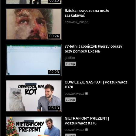
08:25
Sztuka nowoczesna może
zaskakiwać
czlowiek_zasad
00:24
77-letni Japończyk tworzy obrazy
przy pomocy Excela
godlike
1080p
02:28
ODWIEDZIŁ NAS KOT | Poszukiwacz
#370
poszukiwacz
1080p
05:13
NIETRAFIONY PREZENT |
Poszukiwacz #376
poszukiwacz
1080p