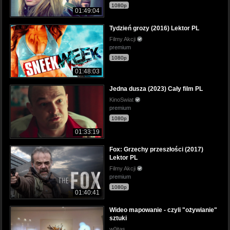
1080p
01:49:04
Tydzień grozy (2016) Lektor PL
Filmy Akcji
premium
1080p
01:48:03
Jedna dusza (2023) Cały film PL
KinoSwiat
premium
1080p
01:33:19
Fox: Grzechy przeszłości (2017)
Lektor PL
Filmy Akcji
premium
1080p
01:40:41
Wideo mapowanie - czyli "ożywianie"
sztuki
w0jtas