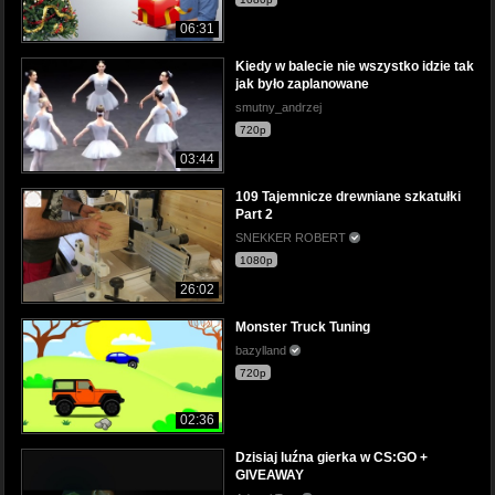
06:31
Kiedy w balecie nie wszystko idzie tak
jak było zaplanowane
smutny_andrzej
720p
03:44
109 Tajemnicze drewniane szkatułki
Part 2
SNEKKER ROBERT
1080p
26:02
Monster Truck Tuning
bazylland
720p
02:36
Dzisiaj luźna gierka w CS:GO +
GIVEAWAY