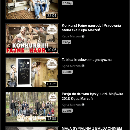
1080p
22:04
Konkurs! Fajne nagrody! Pracownia
stolarska Kępa Marzeń
Kępa Marzeń
720p
10:06
Tablica kredowo magnetyczna
Kępa Marzeń
1080p
07:35
Pasja do drewna łączy ludzi. Majówka
2018 Kępa Marzeń
Kępa Marzeń
1080p
13:55
MAŁA SYPIALNIA Z BALDACHIMEM