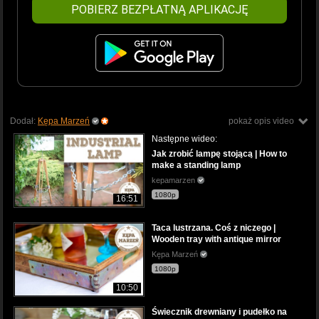
POBIERZ BEZPŁATNĄ APLIKACJĘ
Dodał:
Kępa Marzeń
pokaż opis video
Następne wideo:
Jak zrobić lampę stojącą | How to
make a standing lamp
kepamarzen
1080p
16:51
Taca lustrzana. Coś z niczego |
Wooden tray with antique mirror
Kępa Marzeń
1080p
10:50
Świecznik drewniany i pudełko na