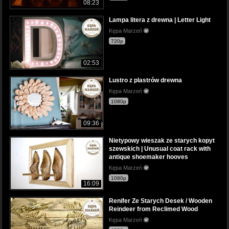
08:23
Lampa litera z drewna | Letter Light
Kępa Marzeń
720p
02:53
Lustro z plastrów drewna
Kępa Marzeń
1080p
09:36
Nietypowy wieszak ze starych kopyt
szewskich | Unusual coat rack with
antique shoemaker hooves
Kępa Marzeń
1080p
16:09
Renifer Ze Starych Desek / Wooden
Reindeer from Reclimed Wood
Kępa Marzeń