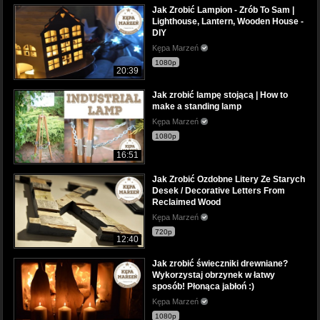
Jak Zrobić Lampion - Zrób To Sam |
Lighthouse, Lantern, Wooden House -
DIY
Kępa Marzeń
1080p
20:39
Jak zrobić lampę stojącą | How to
make a standing lamp
Kępa Marzeń
1080p
16:51
Jak Zrobić Ozdobne Litery Ze Starych
Desek / Decorative Letters From
Reclaimed Wood
Kępa Marzeń
720p
12:40
Jak zrobić świeczniki drewniane?
Wykorzystaj obrzynek w łatwy
sposób! Płonąca jabłoń :)
Kępa Marzeń
1080p