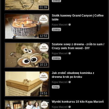
1080p
01:39
Stolik kawowy Grand Canyon | Coffee
table
Kępa Marzeń
1080p
12:53
Szalone sowy z drewna - zrób to sam /
Crazy owls from wood - DIY
Kępa Marzeń
1080p
10:13
Jak zrobić obudowę kominka z
drewna krok po kroku
Kępa Marzeń
720p
19:53
Wyniki konkursu 10 kilo Kępa Marzeń
Kępa Marzeń