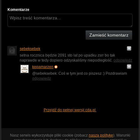
Komentarze
Zamieść komentarz
sebeksebek
setna rocznica będzie 2091 sto lat po upadku zsrr bo tak
naprawde w tedy dopiero odzyskaliśmy niepodległość.
odpowiedz
kepamarzen
@sebeksebek: Coś w tym jest co piszesz :) Pozdrawiam
odpowiedz
Przejdź do pełnej wersji cda.pl
Nasz serwis wykorzystuje pliki cookie (zobacz
naszą politykę
). Warunki