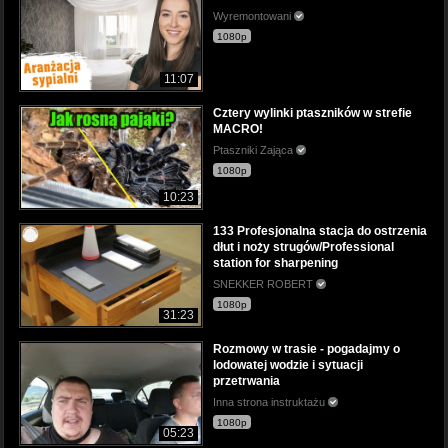
Wyremontowani
1080p
11:07
Cztery wylinki ptaszników w strefie
MACRO!
Ptaszniki Zająca
1080p
10:23
133 Profesjonalna stacja do ostrzenia
dłut i noży strugów/Professional
station for sharpening
SNEKKER ROBERT
1080p
31:23
Rozmowy w trasie - pogadajmy o
lodowatej wodzie i sytuacji
przetrwania
Inna strona instruktażu
1080p
05:23