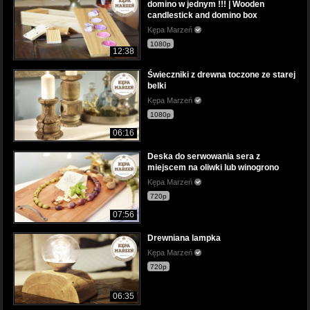
domino w jednym !!! | Wooden
candlestick and domino box
Kępa Marzeń
1080p
12:38
Świeczniki z drewna toczone ze starej
belki
Kępa Marzeń
1080p
06:16
Deska do serwowania sera z
miejscem na oliwki lub winogrono
Kępa Marzeń
720p
07:56
Drewniana lampka
Kępa Marzeń
720p
06:35