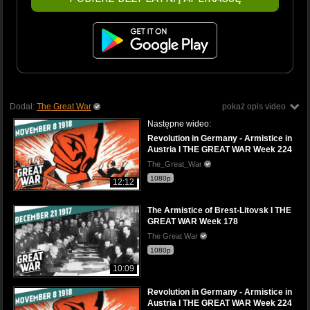
Dodał:
The Great War
pokaż opis video
Następne wideo:
Revolution in Germany - Armistice in
Austria I THE GREAT WAR Week 224
The_Great_War
1080p
12:12
The Armistice of Brest-Litovsk I THE
GREAT WAR Week 178
The Great War
1080p
10:09
Revolution in Germany - Armistice in
Austria I THE GREAT WAR Week 224