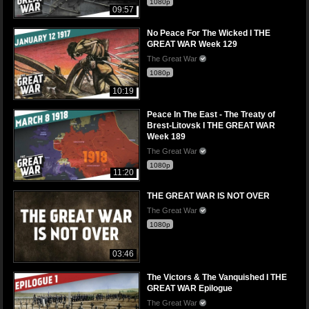
1080p
09:57
No Peace For The Wicked I THE
GREAT WAR Week 129
The Great War
1080p
10:19
Peace In The East - The Treaty of
Brest-Litovsk I THE GREAT WAR
Week 189
The Great War
1080p
11:20
THE GREAT WAR IS NOT OVER
The Great War
1080p
03:46
The Victors & The Vanquished I THE
GREAT WAR Epilogue
The Great War