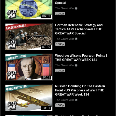
Special
The Great War
1080p
06:33
German Defensive Strategy and
Tactics At Passchendaele I THE
GREAT WAR Special
The Great War
1080p
07:29
Woodrow Wilsons Fourteen Points I
THE GREAT WAR WEEK 181
The Great War
1080p
10:11
Russian Bombing On The Eastern
Front - US Prisoners of War I THE
GREAT WAR Week 134
The Great War
1080p
10:01