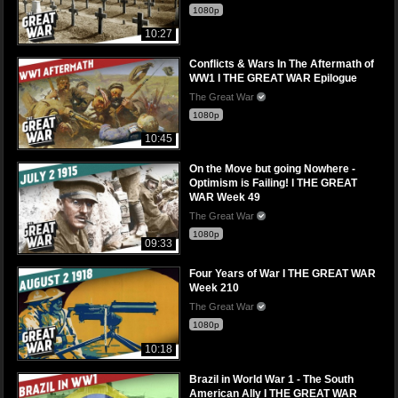
1080p
10:27
Conflicts & Wars In The Aftermath of
WW1 I THE GREAT WAR Epilogue
The Great War
1080p
10:45
On the Move but going Nowhere -
Optimism is Failing! l THE GREAT
WAR Week 49
The Great War
1080p
09:33
Four Years of War I THE GREAT WAR
Week 210
The Great War
1080p
10:18
Brazil in World War 1 - The South
American Ally I THE GREAT WAR