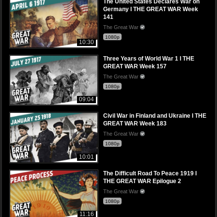
The United States Declares War on
Germany I THE GREAT WAR Week
141
The Great War
1080p
10:30
Three Years of World War 1 I THE
GREAT WAR Week 157
The Great War
1080p
09:04
Civil War in Finland and Ukraine I THE
GREAT WAR Week 183
The Great War
1080p
10:01
The Difficult Road To Peace 1919 I
THE GREAT WAR Epilogue 2
The Great War
1080p
11:16