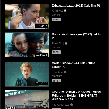
Zabawa zabawa (2018) Cały film PL
KinoSwiat
premium
1080p
01:24:57
Dobra, zła dziewczyna (2022) Lektor
PL
Filmy Akcji
premium
1080p
01:19:24
Maria Skłodowska-Curie (2016)
Lektor PL
KinoSwiat
premium
1080p
01:36:07
Operation Albion Concludes - Allied
Failures In Belgium I THE GREAT
WAR Week 169
The Great War