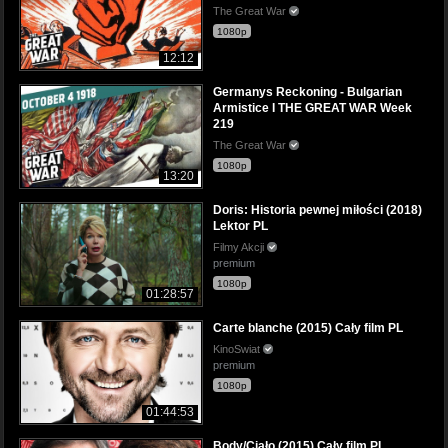
The Great War
1080p
12:12
Germanys Reckoning - Bulgarian
Armistice I THE GREAT WAR Week
219
The Great War
1080p
13:20
Doris: Historia pewnej miłości (2018)
Lektor PL
Filmy Akcji
premium
1080p
01:28:57
Carte blanche (2015) Cały film PL
KinoSwiat
premium
1080p
01:44:53
Body/Ciało (2015) Cały film PL