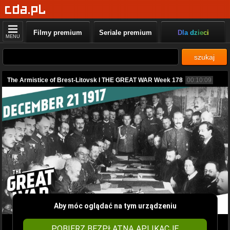
Filmy premium
Seriale premium
Dla dzieci
MENU
szukaj
The Armistice of Brest-Litovsk I THE GREAT WAR Week 178
00:10:09
Aby móc oglądać na tym urządzeniu
POBIERZ BEZPŁATNĄ APLIKACJĘ