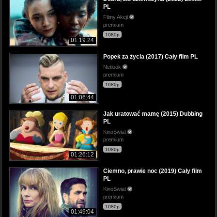
PL
Filmy Akcji
premium
1080p
01:19:24
Popek za życia (2017) Cały film PL
Netlook
premium
1080p
01:06:44
Jak uratować mamę (2015) Dubbing
PL
KinoSwiat
premium
1080p
01:26:12
Ciemno, prawie noc (2019) Cały film
PL
KinoSwiat
premium
1080p
01:49:04