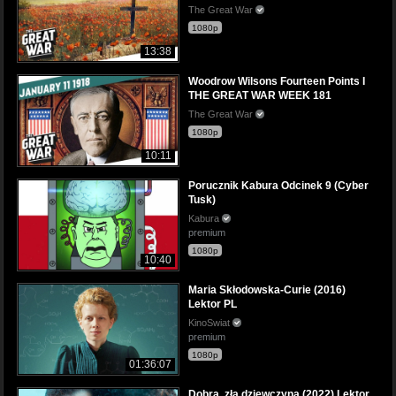
The Great War
1080p
13:38
Woodrow Wilsons Fourteen Points I
THE GREAT WAR WEEK 181
The Great War
1080p
10:11
Porucznik Kabura Odcinek 9 (Cyber
Tusk)
Kabura
premium
1080p
10:40
Maria Skłodowska-Curie (2016)
Lektor PL
KinoSwiat
premium
1080p
01:36:07
Dobra, zła dziewczyna (2022) Lektor