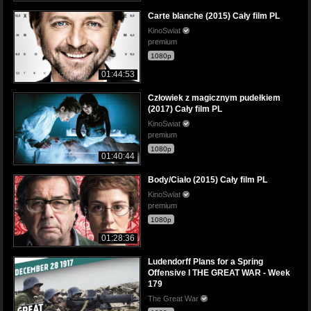
Carte blanche (2015) Cały film PL
KinoSwiat
premium
1080p
01:44:53
Człowiek z magicznym pudełkiem
(2017) Cały film PL
KinoSwiat
premium
1080p
01:40:44
Body/Ciało (2015) Cały film PL
KinoSwiat
premium
1080p
01:28:36
Ludendorff Plans for a Spring
Offensive I THE GREAT WAR - Week
179
The Great War