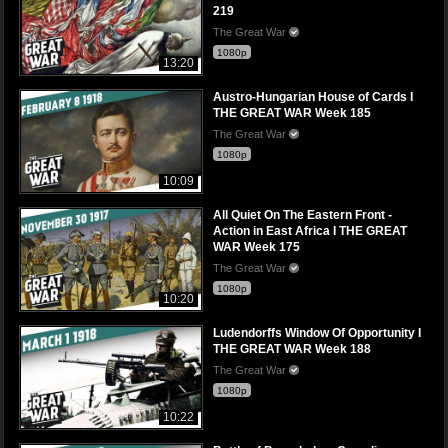
219
The Great War
1080p
13:20
Austro-Hungarian House of Cards I
THE GREAT WAR Week 185
The Great War
1080p
10:09
All Quiet On The Eastern Front -
Action in East Africa I THE GREAT
WAR Week 175
The Great War
1080p
10:20
Ludendorffs Window Of Opportunity I
THE GREAT WAR Week 188
The Great War
1080p
10:22