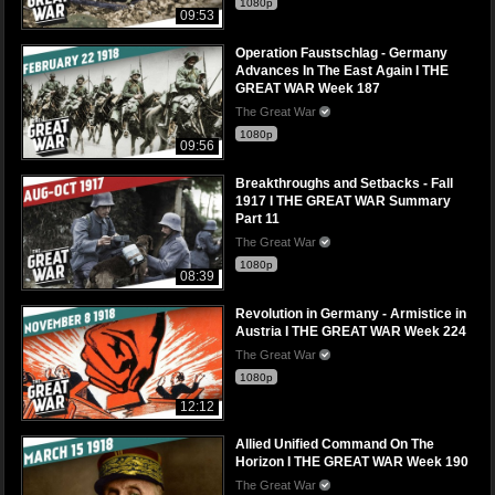
1080p
09:53
Operation Faustschlag - Germany
Advances In The East Again I THE
GREAT WAR Week 187
The Great War
1080p
09:56
Breakthroughs and Setbacks - Fall
1917 I THE GREAT WAR Summary
Part 11
The Great War
1080p
08:39
Revolution in Germany - Armistice in
Austria I THE GREAT WAR Week 224
The Great War
1080p
12:12
Allied Unified Command On The
Horizon I THE GREAT WAR Week 190
The Great War