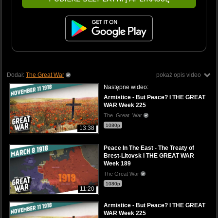
Dodał:
The Great War
pokaż opis video
Następne wideo:
Armistice - But Peace? I THE GREAT
WAR Week 225
The_Great_War
1080p
13:38
Peace In The East - The Treaty of
Brest-Litovsk I THE GREAT WAR
Week 189
The Great War
1080p
11:20
Armistice - But Peace? I THE GREAT
WAR Week 225