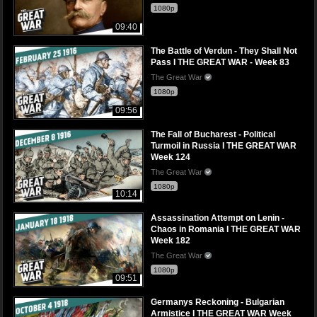
1080p
09:40
The Battle of Verdun - They Shall Not
Pass I THE GREAT WAR - Week 83
The Great War
1080p
09:56
The Fall of Bucharest - Political
Turmoil in Russia I THE GREAT WAR
Week 124
The Great War
1080p
10:14
Assassination Attempt on Lenin -
Chaos in Romania I THE GREAT WAR
Week 182
The Great War
1080p
09:51
Germanys Reckoning - Bulgarian
Armistice I THE GREAT WAR Week