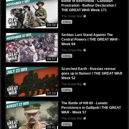
Battle of Beersheba - Canadian
Frustration - Balfour Declaration I
THE GREAT WAR Week 171
The Great War
1080p
09:58
Serbias Last Stand Against The
Central Powers I THE GREAT WAR -
Week 68
The Great War
1080p
08:57
Scorched Earth - Russias retreat
goes up in flames! l THE GREAT WAR
Week 52
The Great War
1080p
10:10
The Battle of Hill 60 - Lunatic
Persistence in Gallipoli I THE GREAT
WAR - Week 57
The Great War
1080p
09:41