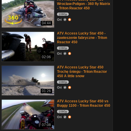
Wrocław-Poligon - 360 fly Matrix
- Triton Reactor 450
1080p
Ori
04:44
ATV Access Lucky Star 450 -
zawieszenie fabryczne - Triton
Reactor 450
1080p
Ori
02:06
ATV Access Lucky Star 450
Trochę śniegu - Triton Reactor
450 A little snow
1080p
Ori
01:26
ATV Access Lucky Star 450 vs
Buggy 1100 - Triton Reactor 450
1080p
Ori
07:08