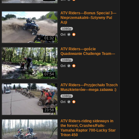
ATV Riders---Bonus Special 3---
Nieprzemakalni--Sztywny Pal
Azji
1080p
Ori
01:32
ATV Riders---goście
Quadowanie Challenge Team---
1080p
Ori
07:54
ATV Riders---Przyjechało Trzech
Muszkieterów---mega zabawa :)
1080p
Ori
23:58
ATV Riders-riding sideways in
the forest, Crashes/Fails-
Yamaha Raptor 700-Lucky Star
Triton 450