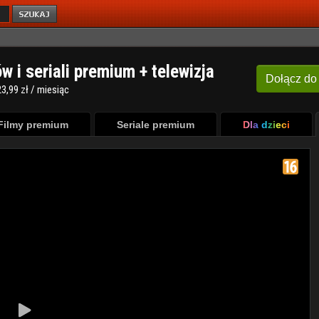
ów i seriali premium + telewizja
Dołącz
do
3,99 zł / miesiąc
Filmy premium
Seriale premium
Dla dzieci