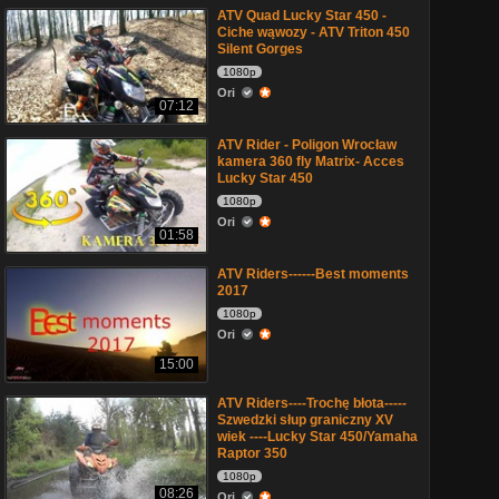
ATV Quad Lucky Star 450 -
Ciche wąwozy - ATV Triton 450
Silent Gorges
1080p
Ori
07:12
ATV Rider - Poligon Wrocław
kamera 360 fly Matrix- Acces
Lucky Star 450
1080p
Ori
01:58
ATV Riders------Best moments
2017
1080p
Ori
15:00
ATV Riders----Trochę błota-----
Szwedzki słup graniczny XV
wiek ----Lucky Star 450/Yamaha
Raptor 350
1080p
08:26
Ori