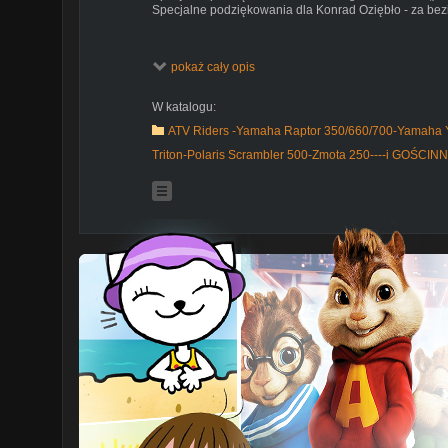
Specjalne podziękowania dla Konrad Oziębło - za bezi
pokaż cały opis
Uwaga! Powyższe sceny filmowe są zmontowane za 
dowolnie edytować materiał video. Liczniki nie są sk
licznikach są zawyżone. Unoszenie w czasie jazdy jaki
W katalogu:
łąkach i lasach to efekt komputerowy.
ATV Riders -Yamaha Raptor 350/660/700-Yamaha 
Triton-Polaris Scrambler 500-Zmota 250----i GOŚCI