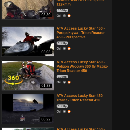
Reactor 450 - ATV the speed
112km/h
1080p
03:30
Ori
ATV Access Lucky Star 450 -
Perspektywa - Triton Reactor
450 - Perspective
1080p
Ori
03:03
ATV Access Lucky Star 450 -
Poligon Wrocław 360 fly Matrix-
Triton Reactor 450
1080p
Ori
01:33
ATV Access Lucky Star 450 -
Trailer - Triton Reactor 450
1080p
Ori
00:22
ATV Access Lucky Star 450 -