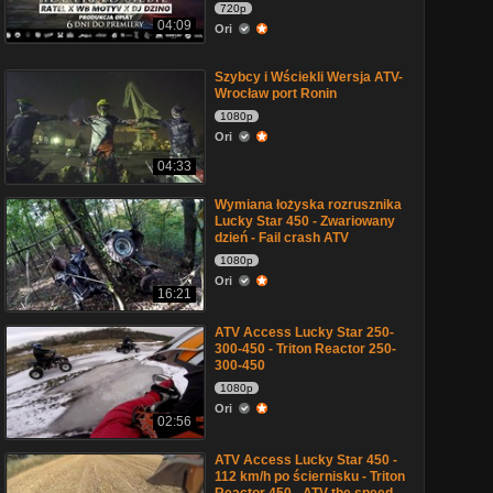
720p
04:09
Ori
Szybcy i Wściekli Wersja ATV-
Wrocław port Ronin
1080p
Ori
04:33
Wymiana łożyska rozrusznika
Lucky Star 450 - Zwariowany
dzień - Fail crash ATV
1080p
Ori
16:21
ATV Access Lucky Star 250-
300-450 - Triton Reactor 250-
300-450
1080p
Ori
02:56
ATV Access Lucky Star 450 -
112 km/h po ściernisku - Triton