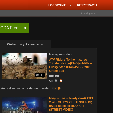
LOGOWANIE
REJESTRACJA
+ dodaj wideo
 CDA Premium
Wideo użytkowników
Następne wideo:
ATV Riders-To the max rev-
Trip do odciny-[ENG]subtitles-
Lucky Star Triton 450-Suzuki
Cross 125
06:47
1080p
Ori
Autoodtwarzanie następnego wideo
on
Mały udział w teledysku-RATEL
x WB MOTYV x DJ DZINO - Idę
przed siebie prod. OPIAT
(STREET VIDEO)