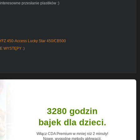
nteresowne przesłanie plastików :)
pomocą programu, w którym można
alibrowane, prędkości pokazywane na
chkolwiek kół, oraz jazda po polach,
YFZ 450-Access Lucky Star 450/CB500
NNE WYSTĘPY :)
3280 godzin
bajek dla dzieci.
Włącz CDA Premium w mniej niż 2 minuty!
Nowe, wygodne metody aktywacji.