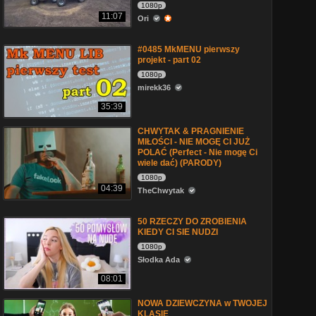
1080p
11:07
Ori
#0485 MkMENU pierwszy
projekt - part 02
1080p
mirekk36
35:39
CHWYTAK & PRAGNIENIE
MIŁOŚCI - NIE MOGĘ CI JUŻ
POLAĆ (Perfect - Nie mogę Ci
wiele dać) (PARODY)
1080p
04:39
TheChwytak
50 RZECZY DO ZROBIENIA
KIEDY CI SIE NUDZI
1080p
Słodka Ada
08:01
NOWA DZIEWCZYNA w TWOJEJ
KLASIE