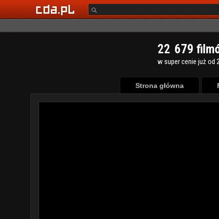
2
2
6
7
9
film
w super cenie już od 2
Strona główna