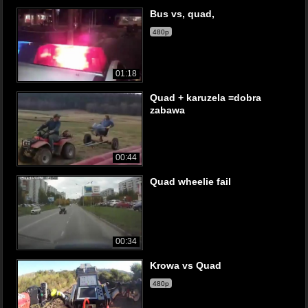
Bus vs, quad,
480p
01:18
Quad + karuzela =dobra
zabawa
00:44
Quad wheelie fail
00:34
Krowa vs Quad
480p