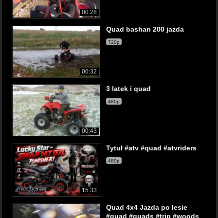
00:28
Quad bashan 200 jazda
720p
00:32
3 latek i quad
480p
00:43
Tytuł #atv #quad #atvriders
480p
15:33
Quad 4x4 Jazda po lesie
#quad #quads #trip #woods