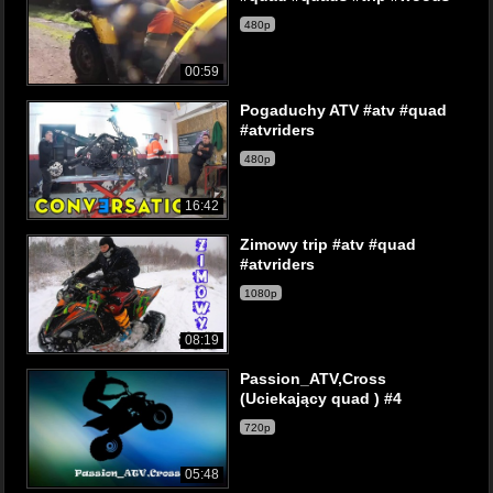
480p
00:59
Pogaduchy ATV #atv #quad
#atvriders
480p
16:42
Zimowy trip #atv #quad
#atvriders
1080p
08:19
Passion_ATV,Cross
(Uciekający quad ) #4
720p
05:48