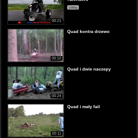
1080p
00:21
Quad kontra drzewo
00:10
Quad i dwie naczepy
00:24
Quad i mały fail
00:11