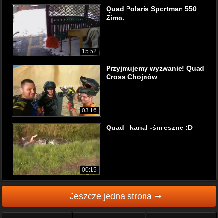
Quad Polaris Sportman 550
Zima.
15:52
Przyjmujemy wyzwanie! Quad
Cross Chojnów
03:16
Quad i kanał -śmieszne :D
00:15
Jeszcze jedna strona ➞