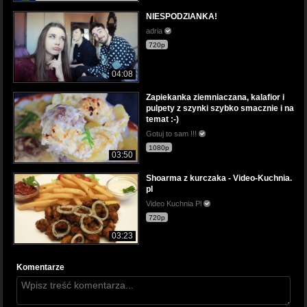
NIESPODZIANKA!
adria
720p
04:08
Zapiekanka ziemniaczana, kalafior i
pulpety z szynki szybko smacznie i na
temat :-)
Gotuj to sam !!!
1080p
03:50
Shoarma z kurczaka - Video-Kuchnia.
pl
Video Kuchnia Pl
720p
03:23
Komentarze