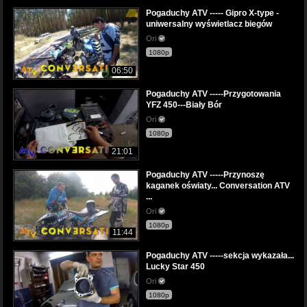
Pogaduchy ATV ----- Gipro X-type -
uniwersalny wyświetlacz biegów
Ori
1080p
06:50
Pogaduchy ATV -----Przygotowania
YFZ 450---Biały Bór
Ori
1080p
21:01
Pogaduchy ATV -----Przynoszę
kaganek oświaty... Conversation ATV
...
Ori
1080p
11:44
Pogaduchy ATV -----sekcja wykazała...
Lucky Star 450
Ori
1080p