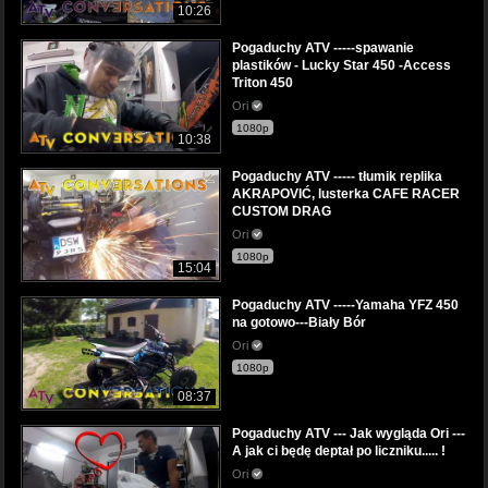
10:26
Pogaduchy ATV -----spawanie
plastików - Lucky Star 450 -Access
Triton 450
Ori
1080p
10:38
Pogaduchy ATV ----- tłumik replika
AKRAPOVIĆ, lusterka CAFE RACER
CUSTOM DRAG
Ori
1080p
15:04
Pogaduchy ATV -----Yamaha YFZ 450
na gotowo---Biały Bór
Ori
1080p
08:37
Pogaduchy ATV --- Jak wygląda Ori ---
A jak ci będę deptał po liczniku..... !
Ori