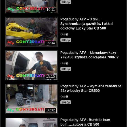
1080p
10:11
Pogaduchy ATV -- 3 dni...
Synchronizacja gaźników i układ
dolotowy Lucky Star CB 500
Ori
1080p
19:34
Pogaduchy ATV -- kierunkowskazy --
YFZ 450 szybsza od Raptora 700R ?
Ori
1080p
15:15
Pogaduchy ATV -- wymiana zębatki na
44z w Lucky Star CB500
Ori
1080p
16:32
Pogaduchy ATV - Burdello bum
bum......autopsja CB 500