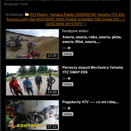
drogowe i inne.
W katalogu:
ATV Riders -Yamaha Raptor 350/660/700-Yamaha YFZ 450-
Access Lucky Star 450/CB500 Triton-Polaris Scrambler 500-Zmota 250----i
GOŚCINNE WYSTĘPY :)
Następne wideo:
Awaria, awaria, rolka, awaria, gleba,
awaria, fiflak, awaria.....
Ori
1080p
13:26
Pierwszy wyjazd Mechanica Yamaha
YFZ SWAP ER6
Ori
1080p
15:40
Pogaduchy ATV ----- co oni robią....
Ori
1080p
07:22