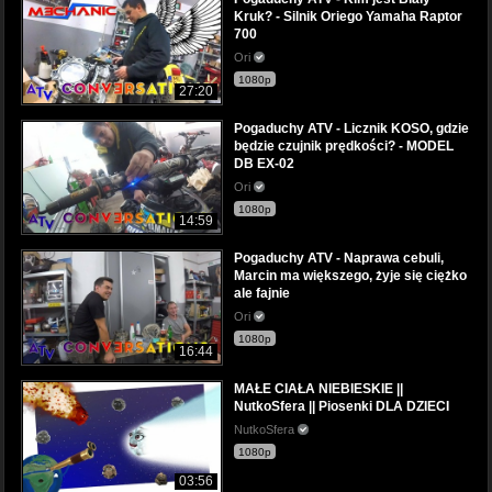
Kruk? - Silnik Oriego Yamaha Raptor
700
Ori
1080p
27:20
Pogaduchy ATV - Licznik KOSO, gdzie
będzie czujnik prędkości? - MODEL
DB EX-02
Ori
1080p
14:59
Pogaduchy ATV - Naprawa cebuli,
Marcin ma większego, żyje się ciężko
ale fajnie
Ori
1080p
16:44
MAŁE CIAŁA NIEBIESKIE ||
NutkoSfera || Piosenki DLA DZIECI
NutkoSfera
1080p
03:56