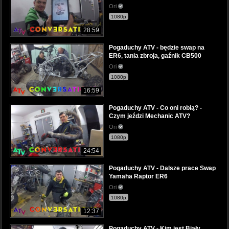
Ori
1080p
28:59
Pogaduchy ATV - będzie swap na
ER6, tania zbroja, gaźnik CB500
Ori
1080p
16:59
Pogaduchy ATV - Co oni robią? -
Czym jeździ Mechanic ATV?
Ori
1080p
24:54
Pogaduchy ATV - Dalsze prace Swap
Yamaha Raptor ER6
Ori
1080p
12:37
Pogaduchy ATV - Kim jest Biały