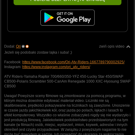
Dodał:
Ori
zwiń opis video
Jeżeli się podobało zostaw lajka i suba! ;)
Facebook:
https://www.facebook.com/Ori-Atv-Riders-1667789790002925/
Instagram:
https://www.instagram.com/ori_atv_riders/
ATV Riders-Yamaha Raptor 700/660/350-YFZ 450-Lucky Star 450/SWAP
CB500-Polaris Scrambler 500-CanAm Renegade 1000 XXC-Hyosung SWAP
CB500
Uwaga! Powyższe sceny filmowe są zmontowane za pomocą programu, w
którym można dowolnie edytować materiał video. Liczniki nie są
skalibrowane, prędkości pokazywane na licznikach są zawyżone. Unoszenie
w czasie jazdy jakichkolwiek kół, oraz jazda po polach, łąkach i lasach to
efekt komputerowy. Wszystko co właśnie zobaczyłeś nigdy się nie wydarzyło i
jest produkcją filmową. Jakiekolwiek podobieństwo przedstawionych na tym
kanale (w filmach) osób, miejsc, wydarzeń, imion, ksywek, adresów i innych
określeń jest czysto przypadkowe. W związku z powyższym nagarnie to nie
może być dowodem w sądzie, lub prowadzić do ukarania za wykroczenia