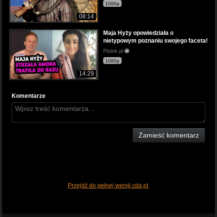
1080p
08:14
Maja Hyży opowiedziała o
nietypowym poznaniu swojego faceta!
Plotek.pl
1080p
14:29
Komentarze
Zamieść komentarz
Przejdź do pełnej wersji cda.pl