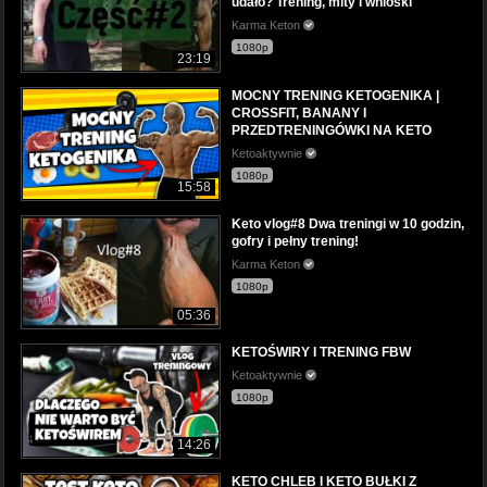
udało? Trening, mity i wnioski
Karma Keton
1080p
23:19
MOCNY TRENING KETOGENIKA |
CROSSFIT, BANANY I
PRZEDTRENINGÓWKI NA KETO
Ketoaktywnie
1080p
15:58
Keto vlog#8 Dwa treningi w 10 godzin,
gofry i pełny trening!
Karma Keton
1080p
05:36
KETOŚWIRY I TRENING FBW
Ketoaktywnie
1080p
14:26
KETO CHLEB I KETO BUŁKI Z