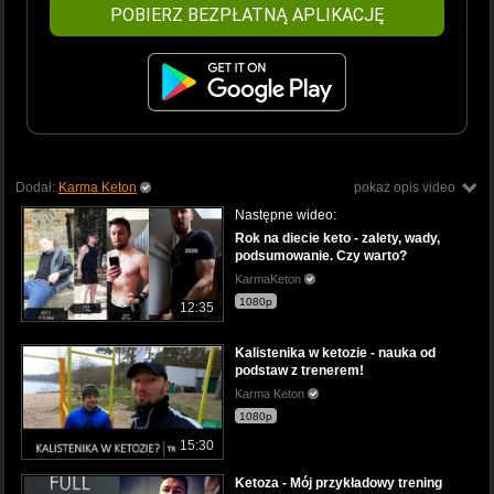
POBIERZ BEZPŁATNĄ APLIKACJĘ
Dodał:
Karma Keton
pokaż opis video
Następne wideo:
Rok na diecie keto - zalety, wady,
podsumowanie. Czy warto?
KarmaKeton
1080p
12:35
Kalistenika w ketozie - nauka od
podstaw z trenerem!
Karma Keton
1080p
15:30
Ketoza - Mój przykładowy trening