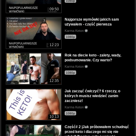
1080p
09:50
Najgorsze wymówki jakich sam
używałem - część pierwsza
Karma Keton
1080p
12:23
Rok na diecie keto - zalety, wady,
podsumowanie. Czy warto?
Karma Keton
1080p
12:35
Jak zacząć ćwiczyć? 6 rzeczy, o
których musisz wiedzieć zanim
zaczniesz!
Karma Keton
1080p
10:13
Część# 2 |Jak próbowałem schudnąć
przed keto i dlaczego mi się nie