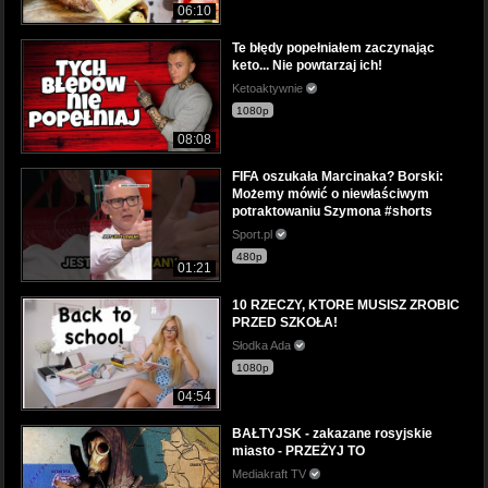
06:10
Te błędy popełniałem zaczynając
keto... Nie powtarzaj ich!
Ketoaktywnie
1080p
08:08
FIFA oszukała Marcinaka? Borski:
Możemy mówić o niewłaściwym
potraktowaniu Szymona #shorts
Sport.pl
480p
01:21
10 RZECZY, KTORE MUSISZ ZROBIC
PRZED SZKOŁA!
Słodka Ada
1080p
04:54
BAŁTYJSK - zakazane rosyjskie
miasto - PRZEŻYJ TO
Mediakraft TV