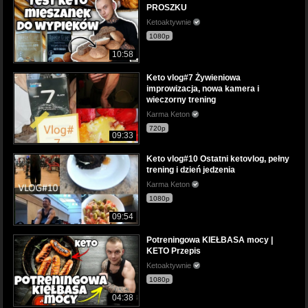
PROSZKU
Ketoaktywnie
1080p
10:58
Keto vlog#7 Żywieniowa
improwizacja, nowa kamera i
wieczorny trening
Karma Keton
720p
09:33
Keto vlog#10 Ostatni ketovlog, pełny
trening i dzień jedzenia
Karma Keton
1080p
09:54
Potreningowa KIEŁBASA mocy |
KETO Przepis
Ketoaktywnie
1080p
04:38