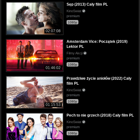
Sęp (2013) Cały film PL
KinoSwiat
premium
1080p
02:07:08
Amsterdam Vice: Początek (2019)
Lektor PL
Filmy Akcji
premium
1080p
01:46:02
Prawdziwe życie aniołów (2022) Cały
film PL
KinoSwiat
premium
1080p
01:15:53
Pech to nie grzech (2018) Cały film PL
KinoSwiat
premium
1080p