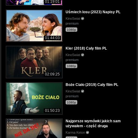
01:19:01
Uśmiech losu (2023) Napisy PL
KinoSwiat
premium
1080p
01:44:03
Kler (2018) Cały film PL
KinoSwiat
premium
1080p
02:09:25
Boże Ciało (2019) Cały film PL
KinoSwiat
premium
1080p
01:50:23
Najgorsze wymówki jakich sam
używałem - część druga
Karma Keton