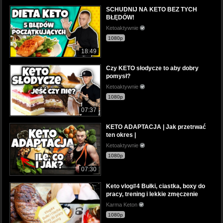
SCHUDNIJ NA KETO BEZ TYCH
BŁĘDÓW!
Ketoaktywnie
1080p
18:49
Czy KETO słodycze to aby dobry
pomysł?
Ketoaktywnie
1080p
07:37
KETO ADAPTACJA | Jak przetrwać
ten okres |
Ketoaktywnie
1080p
07:30
Keto vlog#4 Bułki, ciastka, boxy do
pracy, trening i lekkie zmęczenie
Karma Keton
1080p