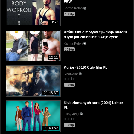
FBW
Karma Keton
1080p
10:57
Krótki film o motywacji - moja historia
o tym jak zmieniłem swoje życie
Karma Keton
1080p
12:11
Kurier (2019) Cały film PL
KinoSwiat
premium
1080p
01:48:37
Klub złamanych serc (2024) Lektor
PL
Filmy Akcji
premium
1080p
01:40:52