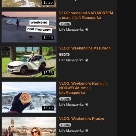
16:25
VLOG: weekend NAD MORZEM
z psami | LifeManagerka
1080p
Life Managerka
15:49
VLOG: Weekend na Mazurach
720p
Life Managerka
16:56
VLOG: Weekend w Narnii ;) |
NORWEGIA zimą |
LifeManagerka
1080p
Life Managerka
15:48
VLOG: Weekend w Pradze
1080p
Life Managerka