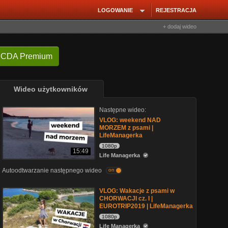
LOGOWANIE
REJESTRACJA
+ dodaj wideo
 CDA Premium
Wideo użytkowników
Następne wideo:
VLOG: weekend NAD
MORZEM z psami |
LifeManagerka
1080p
15:49
Life Managerka
Autoodtwarzanie następnego wideo
on
VLOG: Wakacje z psami w
CHORWACJI cz. I |
EUROTRIP2019 | LifeManagerka
1080p
Life Managerka