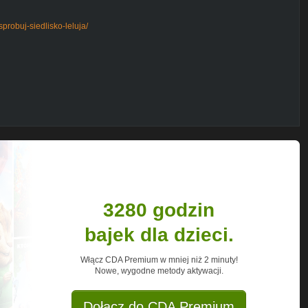
sprobuj-siedlisko-leluja/
c)
3280 godzin
bajek dla dzieci.
Włącz CDA Premium w mniej niż 2 minuty!
Nowe, wygodne metody aktywacji.
Dołącz do CDA Premium