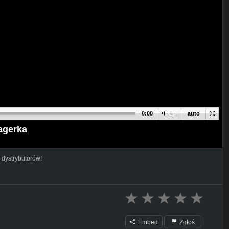
0:00
auto
agerka
 dystrybutorów!
Embed
Zgłoś