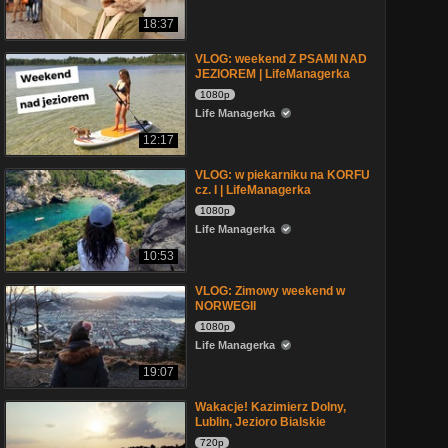
18:37
VLOG: weekend Z PSAMI NAD
JEZIOREM | LifeManagerka
1080p
Life Managerka
12:17
VLOG: w piekarniku na KORFU
cz. I | LifeManagerka
1080p
Life Managerka
10:53
VLOG: Zimowy weekend w
NORWEGII
1080p
Life Managerka
19:07
Wakacje! Kazimierz Dolny,
Lublin, Jezioro Bialskie
720p