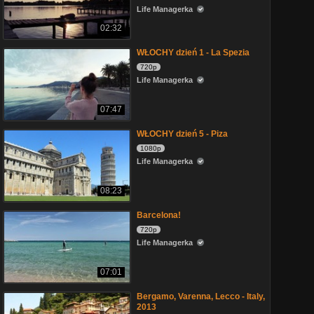
Life Managerka
02:32
WŁOCHY dzień 1 - La Spezia
720p
Life Managerka
07:47
WŁOCHY dzień 5 - Piza
1080p
Life Managerka
08:23
Barcelona!
720p
Life Managerka
07:01
Bergamo, Varenna, Lecco - Italy,
2013