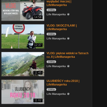
wyglądać inaczej |
LifeManagerka
1080p
Life Managerka
14:58
VLOG: SKOCZYŁAM! |
LifeManagerka
1080p
Life Managerka
12:37
VLOG: piękne widoki w Tatrach
cz. II | LifeManagerka
1080p
Life Managerka
11:45
ULUBIEŃCY roku 2018 |
LifeManagerka
1080p
Life Managerka
11:02