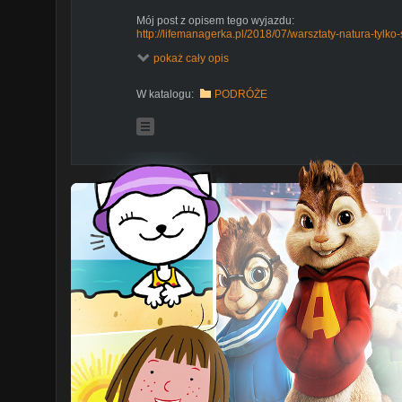
Mój post z opisem tego wyjazdu:
http://lifemanagerka.pl/2018/07/warsztaty-natura-tylko-
pokaż cały opis
Muzyka:
Song: J.A.K - IWRI (Vlog No Copyright Music)
Music provided by Vlog No Copyright Music.
W katalogu:
PODRÓŻE
Video Link:
https://youtu.be/dJxYPE9_kvI
Song: Sappheiros - Dawn (Vlog No Copyright Music)
Music promoted by Vlog No Copyright Music.
Video Link:
https://youtu.be/5xaJUMmE8Qo
Song: Markvard - Be With Me (Vlog No Copyright Musi
Music provided by Vlog No Copyright Music.
Video Link:
https://youtu.be/w6P0hVXAWgQ
Song: Ikson - Moments (Vlog No Copyright Music)
Music promoted by Vlog No Copyright Music.
Video Link:
https://youtu.be/Oiz5H0ZmuGM
Kim jestem?
http://lifemanagerka.pl/o-blogu/o-mnie/
Mój blog:
http://lifemanagerka.pl/
Facebook:
https://www.facebook.com/lifemanagerka
Instagram:
https://instagram.com/lifemanagerka
Kontakt: