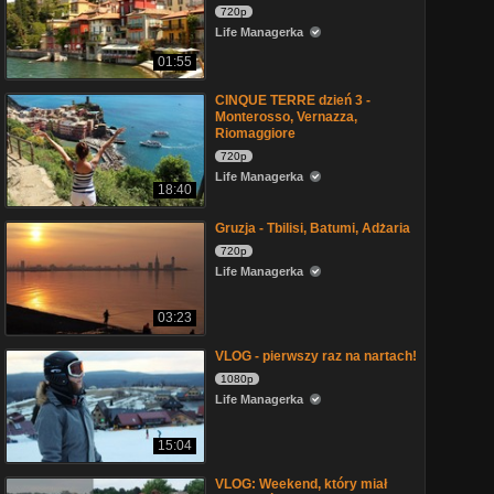
720p
Life Managerka
01:55
CINQUE TERRE dzień 3 -
Monterosso, Vernazza,
Riomaggiore
720p
Life Managerka
18:40
Gruzja - Tbilisi, Batumi, Adżaria
720p
Life Managerka
03:23
VLOG - pierwszy raz na nartach!
1080p
Life Managerka
15:04
VLOG: Weekend, który miał