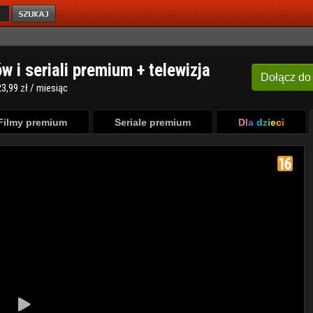
ów i seriali premium + telewizja
Dołącz
do
3,99 zł / miesiąc
Filmy premium
Seriale premium
Dla dzieci