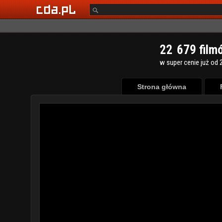
2
2
6
7
9
film
w super cenie już od 2
Strona główna