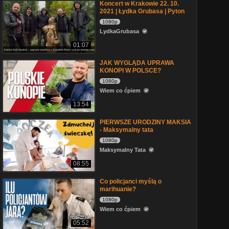
Koncert w Krakowie 22. 10.
2021 | Łydka Grubasa | Pyton
1080p
LydkaGrubasa
01:07
JAK WYGLĄDA UPRAWA
KONOPI W POLSCE?
1080p
Wiem co ćpiem
13:54
PIERWSZE URODZINY MAKSIA
- Maksymalny tata
1080p
Maksymalny Tata
08:55
Co policjanci myślą o
marihuanie?
1080p
Wiem co ćpiem
05:52