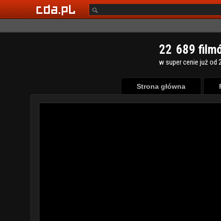
2
2
6
8
9
film
w super cenie już od 2
Strona główna