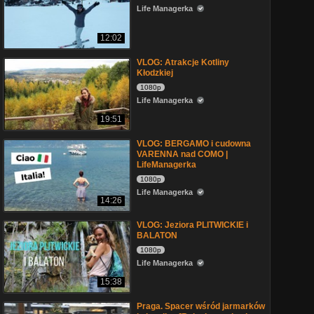
Life Managerka
12:02
VLOG: Atrakcje Kotliny
Kłodzkiej
1080p
Life Managerka
19:51
VLOG: BERGAMO i cudowna
VARENNA nad COMO |
LifeManagerka
1080p
Life Managerka
14:26
VLOG: Jeziora PLITWICKIE i
BALATON
1080p
Life Managerka
15:38
Praga. Spacer wśród jarmarków