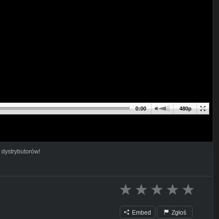
0:00
480p
 dystrybutorów!
Embed
Zgłoś