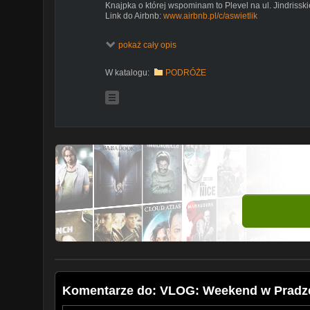
Knajpka o której wspominam to Plevel na ul. Jindrisski
Link do Airbnb:
www.airbnb.pl/c/aswietlik
Wpadnij też na bloga:
pokaż cały opis
http://lifemanagerka.pl/
Facebook:
https://www.facebook.com/lifemanagerka
W katalogu:
PODRÓŻE
Instagram:
https://instagram.com/lifemanagerka
Snapchat:
lifemanagerka
Kontakt:
kontakt@lifemanagerka.pl
Komentarze do: VLOG: Weekend w Pradz