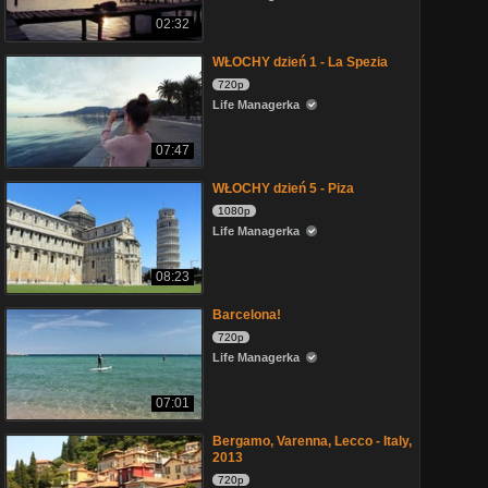
02:32
WŁOCHY dzień 1 - La Spezia
720p
Life Managerka
07:47
WŁOCHY dzień 5 - Piza
1080p
Life Managerka
08:23
Barcelona!
720p
Life Managerka
07:01
Bergamo, Varenna, Lecco - Italy,
2013
720p