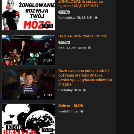
ŻONGLOWANIE sprawi, że
będziesz MĄDRZEJSZY
1080p
Człowieku, RUSZ SIĘ!
10:13
HABIARJAN-Czarna Chusta
1080p
Habi Ar Jan Band
04:04
Duże zwierzęta coraz rzadziej
dożywają starości #nauka
#zwierzęta #etyka #środowisko
#natura
Everyday Hero
01:09
Beliver - ELOE
mediAFinger
03:03