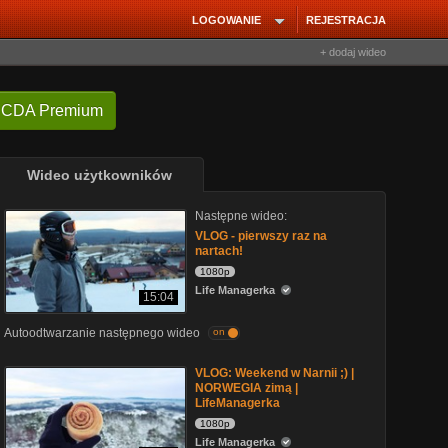
LOGOWANIE
REJESTRACJA
+ dodaj wideo
 CDA Premium
Wideo użytkowników
Następne wideo:
VLOG - pierwszy raz na
nartach!
1080p
Life Managerka
15:04
Autoodtwarzanie następnego wideo
on
VLOG: Weekend w Narnii ;) |
NORWEGIA zimą |
LifeManagerka
1080p
Life Managerka