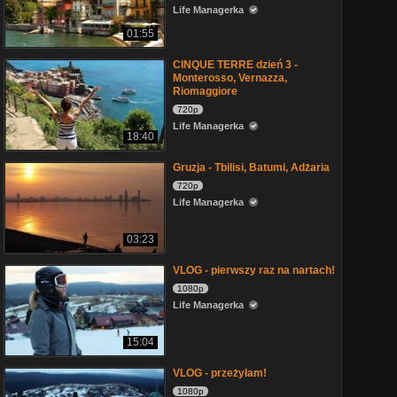
Life Managerka
01:55
CINQUE TERRE dzień 3 -
Monterosso, Vernazza,
Riomaggiore
720p
Life Managerka
18:40
Gruzja - Tbilisi, Batumi, Adżaria
720p
Life Managerka
03:23
VLOG - pierwszy raz na nartach!
1080p
Life Managerka
15:04
VLOG - przeżyłam!
1080p