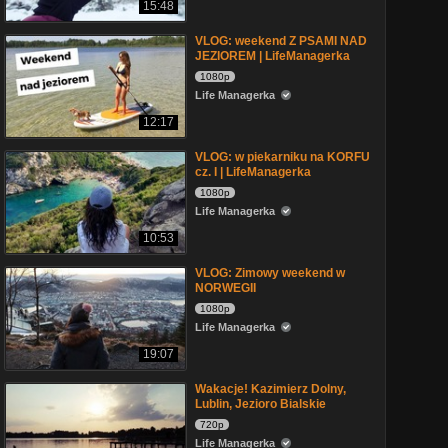
15:48
VLOG: weekend Z PSAMI NAD
JEZIOREM | LifeManagerka
1080p
Life Managerka
12:17
VLOG: w piekarniku na KORFU
cz. I | LifeManagerka
1080p
Life Managerka
10:53
VLOG: Zimowy weekend w
NORWEGII
1080p
Life Managerka
19:07
Wakacje! Kazimierz Dolny,
Lublin, Jezioro Bialskie
720p
Life Managerka