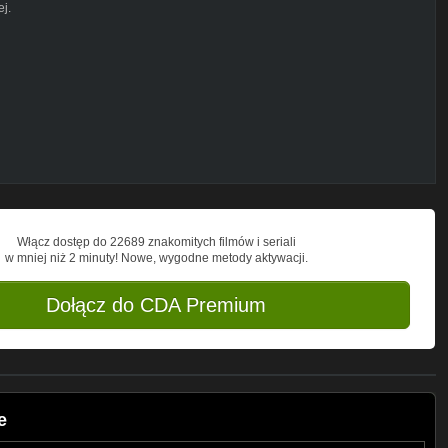
ej.
Włącz dostęp do 22689 znakomitych filmów i seriali
w mniej niż 2 minuty! Nowe, wygodne metody aktywacji.
Dołącz do CDA Premium
e