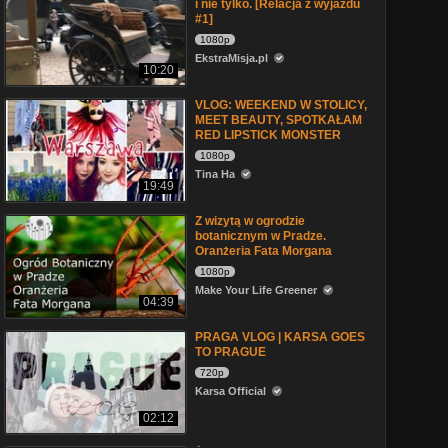
i nie tylko. [Relacja z wyjazdu
#1]
1080p
EkstraMisja.pl
10:20
VLOG: WEEKEND W STOLICY,
MEET BEAUTY, SPOTKAŁAM
RED LIPSTICK MONSTER
1080p
Tina Ha
19:49
Z wizytą w ogrodzie
botanicznym w Pradze.
Oranżeria Fata Morgana
1080p
Make Your Life Greener
04:39
PRAGA VLOG | KARSA GOES
TO PRAGUE
720p
Karsa Official
02:12