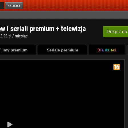
ów i seriali premium + telewizja
Dołącz
do
3,99 zł / miesiąc
Filmy premium
Seriale premium
Dla dzieci